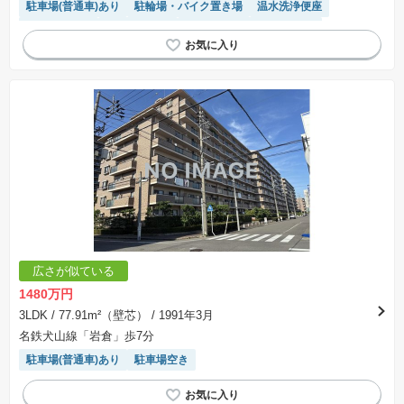
駐車場(普通車)あり
駐輪場・バイク置き場
温水洗浄便座
対面キッチン
閑静な住宅地
モニター付きインターホン
広さが似ている
1480万円
3LDK
/ 77.91m²（壁芯）
/ 1991年3月
名鉄犬山線「岩倉」歩7分
駐車場(普通車)あり
駐車場空き