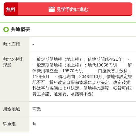
無料
見学予約に進む
共通概要
敷地面積
-
敷地の権利
一般定期借地権（地上権）、借地期間残存21年、・
形態
一般定期借地権（地上権）：地代19658円/月 ・解
体費用積立金：19570円/月 ・口座振替手数料：
110円/月 ・借地期間：2046年10月、借地権設定登
記不可、賃料改定は事前協議により決定、改定後賃
料は事前協議により決定、借地権の譲渡・転貸可(転
貸主承諾、通知要、承諾料不要)
用途地域
商業
駐車場
無