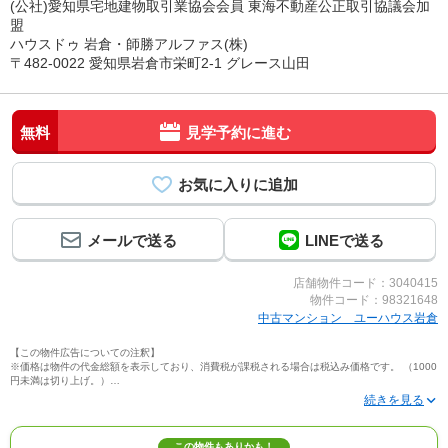
(公社)愛知県宅地建物取引業協会会員 東海不動産公正取引協議会加
盟
ハウスドゥ 岩倉・師勝アルファス(株)
〒482-0022 愛知県岩倉市栄町2-1 グレース山田
無料
見学予約に進む
メールで送る
LINEで送る
店舗物件コード：3040415
物件コード：98321648
中古マンション ユーハウス岩倉
【この物件広告についての注釈】
※価格は物件の代金総額を表示しており、消費税が課税される場合は税込み価格です。 （1000
円未満は切り上げ。）
※写真に写っている、またはパース（絵）や間取り図に描かれている家具や車などは、特にコ
メントがない場合、販売価格に含まれません。
※敷地権利が定期借地権のものは価格に権利金を含みます。
※建築条件付き土地価格には、建物価格は含まれません。
この物件もありかも！