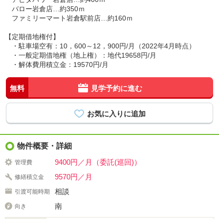
バロー岩倉店…約350ｍ
ファミリーマート岩倉駅前店…約160ｍ
【定期借地権付】
・駐車場空有：10，600～12，900円/月（2022年4月時点）
・一般定期借地権（地上権）：地代19658円/月
・解体費用積立金：19570円/月
無料
見学予約に進む
物件概要・詳細
9400円／月（委託(巡回)）
管理費
9570円／月
修繕積立金
相談
引渡可能時期
南
向き