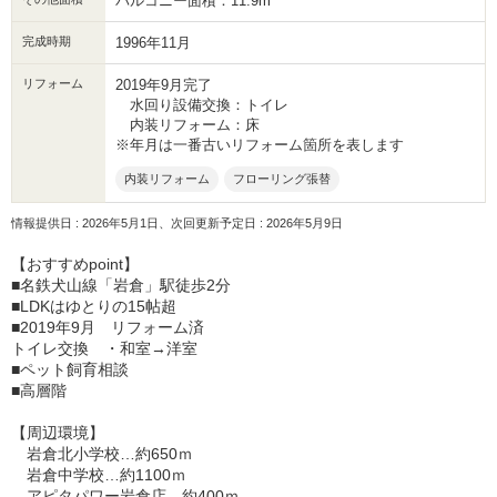
バルコニー面積：11.9m²
完成時期
1996年11月
リフォーム
2019年9月完了
水回り設備交換：トイレ
内装リフォーム：床
※年月は一番古いリフォーム箇所を表します
内装リフォーム
フローリング張替
情報提供日 : 2026年5月1日、次回更新予定日 : 2026年5月9日
【おすすめpoint】
■名鉄犬山線「岩倉」駅徒歩2分
■LDKはゆとりの15帖超
■2019年9月 リフォーム済
トイレ交換 ・和室→洋室
■ペット飼育相談
■高層階
【周辺環境】
岩倉北小学校…約650ｍ
岩倉中学校…約1100ｍ
アピタパワー岩倉店…約400ｍ