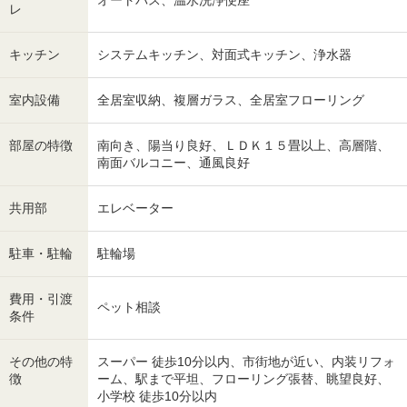
オートバス、温水洗浄便座
レ
キッチン
システムキッチン、対面式キッチン、浄水器
室内設備
全居室収納、複層ガラス、全居室フローリング
部屋の特徴
南向き、陽当り良好、ＬＤＫ１５畳以上、高層階、
南面バルコニー、通風良好
共用部
エレベーター
駐車・駐輪
駐輪場
費用・引渡
ペット相談
条件
その他の特
スーパー 徒歩10分以内、市街地が近い、内装リフォ
徴
ーム、駅まで平坦、フローリング張替、眺望良好、
小学校 徒歩10分以内