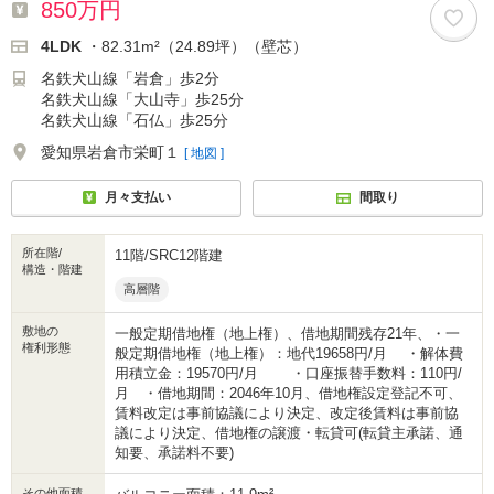
850万円
4LDK
・82.31m²（24.89坪）（壁芯）
名鉄犬山線「岩倉」歩2分
名鉄犬山線「大山寺」歩25分
名鉄犬山線「石仏」歩25分
愛知県岩倉市栄町１
[ 地図 ]
月々支払い
間取り
所在階/
11階/SRC12階建
構造・階建
高層階
敷地の
一般定期借地権（地上権）、借地期間残存21年、・一
権利形態
般定期借地権（地上権）：地代19658円/月 ・解体費
用積立金：19570円/月 ・口座振替手数料：110円/
月 ・借地期間：2046年10月、借地権設定登記不可、
賃料改定は事前協議により決定、改定後賃料は事前協
議により決定、借地権の譲渡・転貸可(転貸主承諾、通
知要、承諾料不要)
その他面積