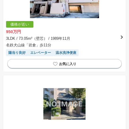
価格が近い
950万円
3LDK
/ 73.05m²（壁芯）
/ 1989年11月
名鉄犬山線「岩倉」歩11分
陽当り良好
エレベーター
温水洗浄便座