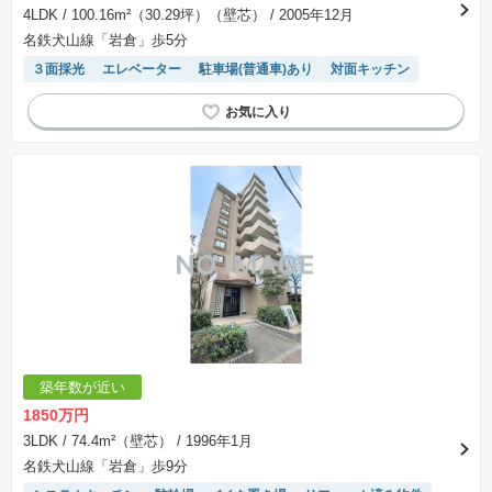
4LDK
/ 100.16m²（30.29坪）（壁芯）
/ 2005年12月
名鉄犬山線「岩倉」歩5分
３面採光
エレベーター
駐車場(普通車)あり
対面キッチン
築年数が近い
1850万円
3LDK
/ 74.4m²（壁芯）
/ 1996年1月
名鉄犬山線「岩倉」歩9分