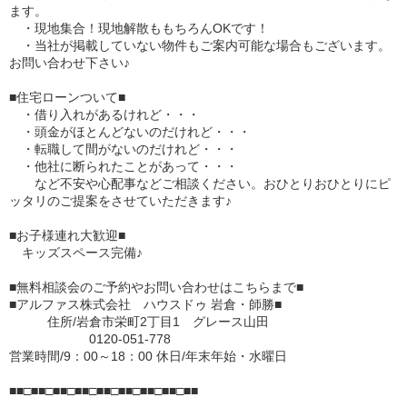
ます。
・現地集合！現地解散ももちろんOKです！
・当社が掲載していない物件もご案内可能な場合もございます。
お問い合わせ下さい♪
■住宅ローンついて■
・借り入れがあるけれど・・・
・頭金がほとんどないのだけれど・・・
・転職して間がないのだけれど・・・
・他社に断られたことがあって・・・
など不安や心配事などご相談ください。おひとりおひとりにピ
ッタリのご提案をさせていただきます♪
■お子様連れ大歓迎■
キッズスペース完備♪
■無料相談会のご予約やお問い合わせはこちらまで■
■アルファス株式会社 ハウスドゥ 岩倉・師勝■
住所/岩倉市栄町2丁目1 グレース山田
0120-051-778
営業時間/9：00～18：00 休日/年末年始・水曜日
■■□■■□■■□■■□■■□■■□■■□■■□■■