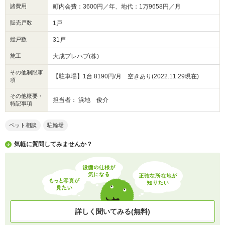
諸費用
町内会費：3600円／年、地代：1万9658円／月
販売戸数
1戸
総戸数
31戸
施工
大成プレハブ(株)
その他制限事
【駐車場】1台 8190円/月 空きあり(2022.11.29現在)
項
その他概要・
担当者： 浜地 俊介
特記事項
ペット相談
駐輪場
気軽に質問してみませんか？
詳しく聞いてみる(無料)