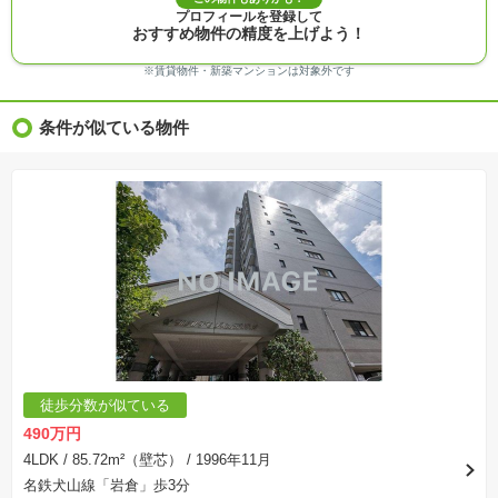
※物件情報は、原則として情報提供日の２日前に最終確認した情報です。
プロフィールを登録して
※完成予想図はいずれも外構、植栽、外観等実際のものとは多少異なることがあります。
おすすめ物件の精度を上げよう！
※モデルルーム・モデルハウス・展示場・ショールームの画像の場合、今回販売の物件と異な
る場合があります。
※ＣＧ合成の画像の場合、実際とは多少異なる場合があります。
※賃貸物件・新築マンションは対象外です
※物件特徴：販売戸数が複数の物件は、全ての住戸に該当しない項目もあります。
※完成後１年以上を経過した未入居物件が掲載される場合があります。ご了承ください。
※新着：物件情報が「SUUMO」に掲載された日から１週間表示されます。
条件が似ている物件
※価格更新：物件価格が変更された日から１週間表示されます。
※販売予定物件はすべて、販売開始するまで契約または予約の申込みはできません。
※購入の前には物件内容や契約条件についてご自身で十分な確認をしていただくようにお願い
いたします。
※建築条件土地の情報内に掲載されている、建物プラン例は、土地購入者の設計プランの参考
の一例であって、プランの採用可否は任意です。
※土地（建築条件なし）で「建物プラン例」が表記してある時、そのプラン例は特定の建築請
負会社によるもので、当該建築請負会社以外で建てた場合、同様のものが同価格で建てられる
とは限りません。また建築請負会社を特定するものではありません。
※建築条件付き土地とは、その土地に建築する建物の建築請負契約が、一定期間内に成立する
ことを条件として売買される土地のことをいいます。建築請負契約成立に向けて設計プランを
協議するため、土地購入者が自己の希望する建物の設計協議をするために必要な相当の期間の
交渉期間が設定され、その期間内で希望を満たすプランが実現できたかどうかにより結論を出
します。なお、この期間は概ね3ヶ月程度とされています。納得のいくプランが出来ず、建築請
負契約が成立しない場合、土地売買契約は白紙に戻り、土地契約にかかった代金（土地代金、
手付金など）は名目のいかんに関わらず、全て返却されます。
※課税対象物件の「価格」や「費用等」は消費税込みの「総額表示」で統一しています。
※「本体価格」とは、課税対象物件においては「消費税を除いた建物価格」と「土地価格」の
徒歩分数が似ている
合計額を指します。
※課税対象物件は消費税込みの総額表示のため、不動産広告の販売価格には本体価格の金額は
490万円
表示されておりません。
※取引にかかる費用：物件の契約手続き、決済、引き渡し時にかかる費用を表示しています。
4LDK
/ 85.72m²（壁芯）
/ 1996年11月
不動産会社によって表記有無が異なるため、ご自身で十分な確認をしていただくようにお願い
名鉄犬山線「岩倉」歩3分
いたします。