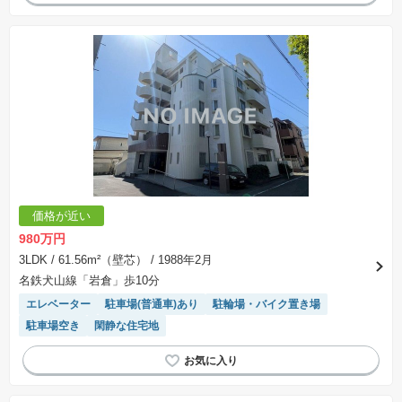
価格が近い
980万円
3LDK
/ 61.56m²（壁芯）
/ 1988年2月
名鉄犬山線「岩倉」歩10分
エレベーター
駐車場(普通車)あり
駐輪場・バイク置き場
駐車場空き
閑静な住宅地