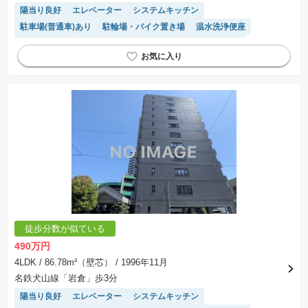
※掲載の省エネ性能ラベル内の物件・住棟・号室名称については最新のものに変更されている
陽当り良好
エレベーター
システムキッチン
場合があります。
駐車場(普通車)あり
駐輪場・バイク置き場
温水洗浄便座
対面キッチン
閑静な住宅地
モニター付きインターホン
徒歩分数が似ている
490万円
4LDK
/ 86.78m²（壁芯）
/ 1996年11月
名鉄犬山線「岩倉」歩3分
陽当り良好
エレベーター
システムキッチン