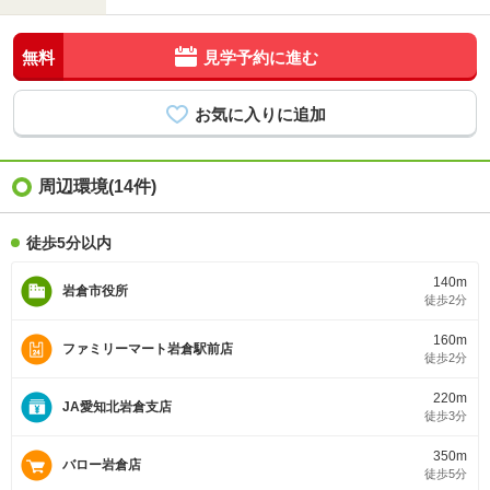
無料
見学予約に進む
周辺環境(14件)
徒歩5分以内
140m
岩倉市役所
徒歩2分
160m
ファミリーマート岩倉駅前店
徒歩2分
220m
JA愛知北岩倉支店
徒歩3分
350m
バロー岩倉店
徒歩5分