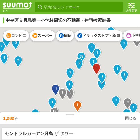
条件変更
中央区立月島第一小学校
周辺の不動産・住宅検索結果
8
コンビニ
スーパー
病院
ドラッグストア・薬局
小学
1
25
3
1
2
1
6
35
5
2
1
2
1
2
3
8
2
9
1
1
3
8
1
1
3
1
1
15
2
1
12
1,282
閉じる
件
1
13
2
1
1
セントラルガーデン月島 ザ タワー
1