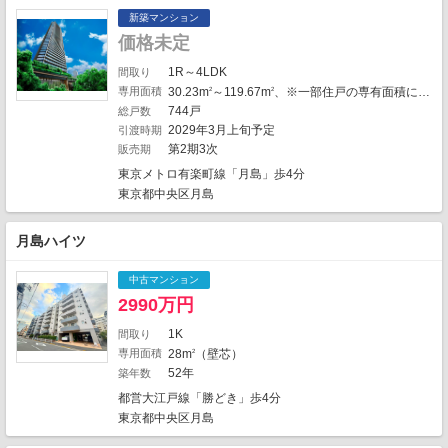
1
新築マンション
1
2
1
17
価格未定
1
5
2
1R～4LDK
間取り
25
専用面積
30.23m
～119.67m
、※一部住戸の専有面積にトランクルーム面積0.3m
2
2
1
744戸
総戸数
3
3
2
2029年3月上旬予定
引渡時期
1
第2期3次
販売期
東京メトロ有楽町線「月島」歩4分
6
東京都中央区月島
2
12
79
1
1
月島ハイツ
12
38
中古マンション
4
2990万円
116
3
18
1
1K
間取り
21
専用面積
28m
（壁芯）
2
52年
地図の種類
築年数
16
都営大江戸線「勝どき」歩4分
東京都中央区月島