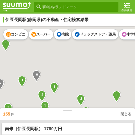
条件変更
伊豆長岡駅
(静岡県)の不動産・住宅検索結果
コンビニ
スーパー
病院
ドラッグストア・薬局
小学
1
6
1
5
1
2
1
2
1
3
3
2
155
閉じる
件
1
1
1
1
2
南條（伊豆長岡駅） 1780万円
1
3