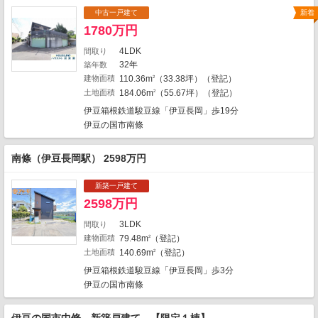
2
2
2
中古一戸建て
新着
1
1780万円
4LDK
間取り
1
32年
築年数
建物面積
110.36m
（33.38坪）（登記）
2
4
土地面積
184.06m
（55.67坪）（登記）
2
1
1
伊豆箱根鉄道駿豆線「伊豆長岡」歩19分
伊豆の国市南條
1
南條（伊豆長岡駅） 2598万円
2
4
新築一戸建て
1
1
2598万円
1
2
1
5
3LDK
間取り
1
1
建物面積
79.48m
（登記）
2
5
土地面積
140.69m
（登記）
2
8
4
地図の種類
伊豆箱根鉄道駿豆線「伊豆長岡」歩3分
伊豆の国市南條