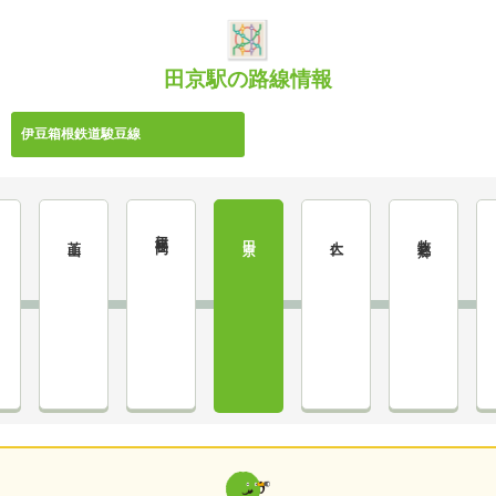
田京駅の路線情報
伊豆箱根鉄道駿豆線
伊豆長岡
牧之郷
韮山
田京
大仁