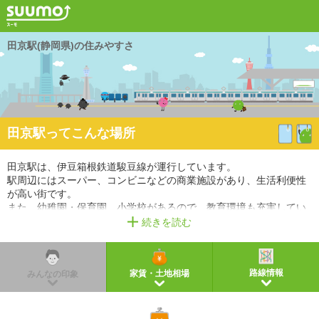
田京駅(静岡県)の住みやすさ
田京駅ってこんな場所
田京駅は、伊豆箱根鉄道駿豆線が運行しています。
駅周辺にはスーパー、コンビニなどの商業施設があり、生活利便性
が高い街です。
また、幼稚園・保育園、小学校があるので、教育環境も充実してい
ます。
続きを読む
※掲載しているアクセス情報は2021年3月時点のものです。
※経路情報、所要時間情報は平日・日中の標準的な所要時間での乗り換え経路を採用していま
す。
路線情報
家賃・土地相場
みんなの印象