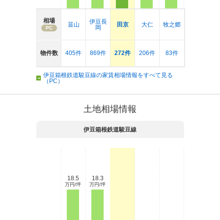
相場
伊豆長
韮山
田京
大仁
牧之郷
岡
PC
物件数
405件
869件
272件
206件
83件
伊豆箱根鉄道駿豆線の家賃相場情報をすべて見る
（PC）
土地相場情報
伊豆箱根鉄道駿豆線
18.5
18.3
万円/坪
万円/坪