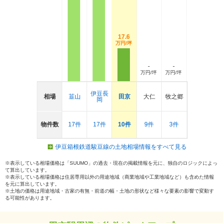
17.6
万円/坪
-
-
万円/坪
万円/坪
伊豆長
相場
韮山
田京
大仁
牧之郷
岡
物件数
17件
17件
10件
9件
3件
伊豆箱根鉄道駿豆線の土地相場情報をすべて見る
※表示している相場価格は「SUUMO」の過去・現在の掲載情報を元に、独自のロジックによっ
て算出しています。
※表示している相場価格は住居専用以外の用途地域（商業地域や工業地域など）も含めた情報
を元に算出しています。
※土地の価格は用途地域・古家の有無・前道の幅・土地の形状など様々な要素の影響で変動す
る可能性があります。