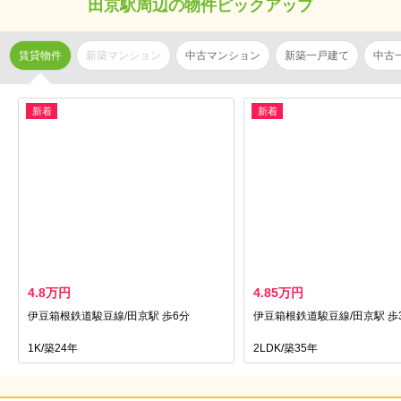
田京駅周辺の物件ピックアップ
賃貸物件
新築マンション
中古マンション
新築一戸建て
中古
新着
新着
4.8万円
4.85万円
伊豆箱根鉄道駿豆線/田京駅 歩6分
伊豆箱根鉄道駿豆線/田京駅 歩
1K/築24年
2LDK/築35年