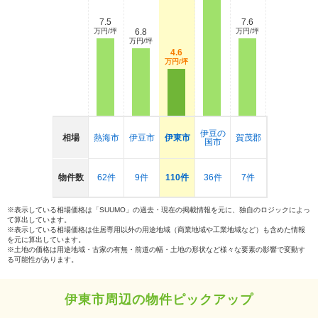
7.5
7.6
万円/坪
6.8
万円/坪
万円/坪
4.6
万円/坪
伊豆の
相場
熱海市
伊豆市
伊東市
賀茂郡
国市
物件数
62件
9件
110件
36件
7件
※表示している相場価格は「SUUMO」の過去・現在の掲載情報を元に、独自のロジックによっ
て算出しています。
※表示している相場価格は住居専用以外の用途地域（商業地域や工業地域など）も含めた情報
を元に算出しています。
※土地の価格は用途地域・古家の有無・前道の幅・土地の形状など様々な要素の影響で変動す
る可能性があります。
伊東市周辺の物件ピックアップ