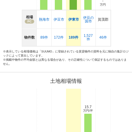
-
万円
相場
伊豆の
熱海市
伊豆市
伊東市
賀茂郡
国市
PC
1,527
物件数
89件
172件
189件
46件
件
※表示している相場価格は「SUUMO」に登録されている賃貸物件の賃料を元に独自の集計ロジ
ックによって算出しています。
※掲載中物件の平均金額とは異なる場合があり、その正確性について保証するものではありま
せん。
土地相場情報
15.7
万円/坪