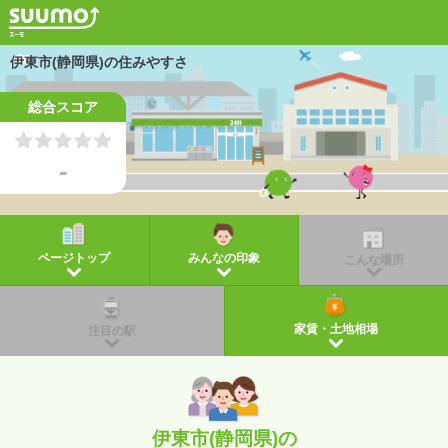
伊東市(静岡県)の住みやすさ
総合スコア
-
ページトップ
みんなの印象
こんな場所
家賃・土地相場
注目の駅
伊東市(静岡県)の