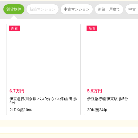
賃貸物件
新築マンション
中古マンション
新築一戸建て
中古
新着
新着
6.7万円
5.9万円
伊豆急行/川奈駅 バス9分 (バス停)吉田 歩
伊豆急行/南伊東駅 歩5分
4分
2LDK/築10年
2DK/築24年