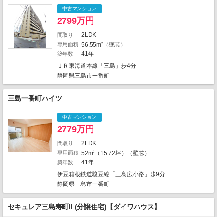
中古マンション
2799万円
1
2
7
2LDK
間取り
3
専用面積
56.55m
（壁芯）
2
2
4
1
2
5
41年
築年数
1
1
2
ＪＲ東海道本線「三島」歩4分
1
2
1
静岡県三島市一番町
1
7
1
2
三島一番町ハイツ
5
1
2
2
中古マンション
2779万円
1
1
3
1
2LDK
間取り
専用面積
52m
（15.72坪）（壁芯）
2
5
2
2
41年
築年数
1
10
伊豆箱根鉄道駿豆線「三島広小路」歩9分
4
地図の種類
4
静岡県三島市一番町
セキュレア三島寿町II (分譲住宅)【ダイワハウス】