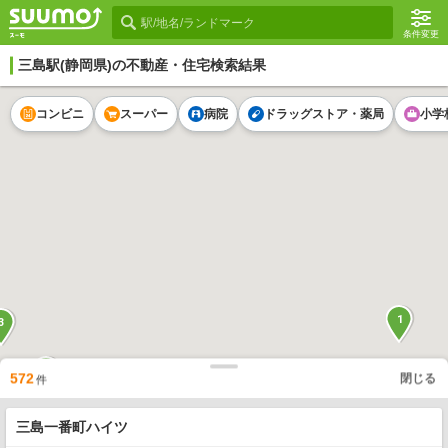
条件変更
三島駅
(静岡県)の不動産・住宅検索結果
コンビニ
スーパー
病院
ドラッグストア・薬局
小学
1
3
3
572
閉じる
件
1
三島一番町ハイツ