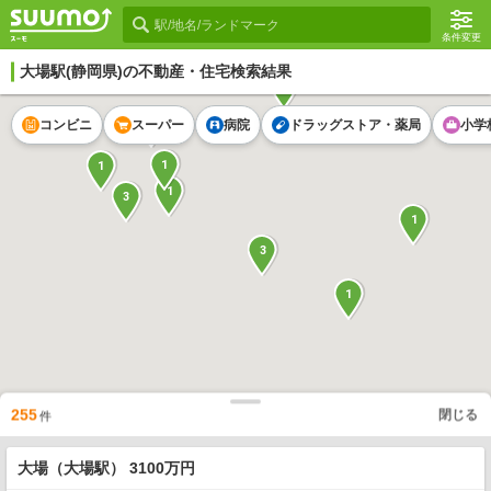
条件変更
大場駅
(静岡県)の不動産・住宅検索結果
1
1
コンビニ
スーパー
病院
ドラッグストア・薬局
小学
1
1
1
3
1
3
1
255
閉じる
件
大場（大場駅） 3100万円