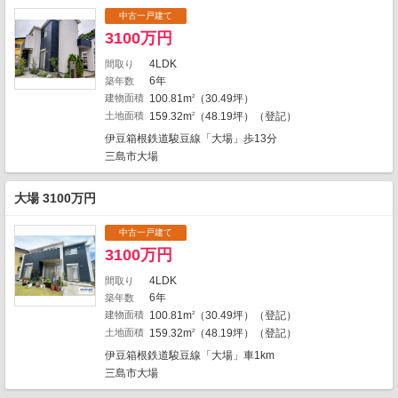
5
中古一戸建て
1
3100万円
1
3
1
6
3
1
4LDK
間取り
6年
築年数
2
建物面積
100.81m
（30.49坪）
2
3
1
土地面積
159.32m
（48.19坪）（登記）
2
2
1
伊豆箱根鉄道駿豆線「大場」歩13分
1
三島市大場
1
1
1
1
8
大場 3100万円
5
1
中古一戸建て
2
3100万円
1
4LDK
間取り
6年
築年数
3
建物面積
100.81m
（30.49坪）（登記）
2
1
地図の種類
土地面積
159.32m
（48.19坪）（登記）
2
伊豆箱根鉄道駿豆線「大場」車1km
三島市大場