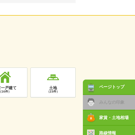
ページトップ
古一戸建て
土地
（16件）
（23件）
みんなの印象
家賃・土地相場
路線情報