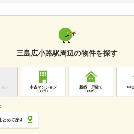
三島広小路駅周辺の物件を探す
ション
中古マンション
新築一戸建て
中
）
（18件）
（153件）
まとめて探す