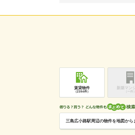
賃貸物件
新築マン
（2394件）
（ー件
三島広小路駅周辺の物件を地図から