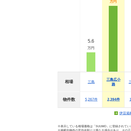
万円
5.6
万円
三島広小
相場
三島
路
物件数
5,267件
2,394件
伊豆箱
※表示している相場価格は「SUUMO」に登録されて
※掲載中物件の平均金額とは異なる場合があり、その正