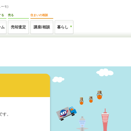
ーモ)
する
売る
住まいの相談
ーム
売却査定
講座/相談
暮らし
です。