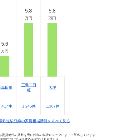
5.8
5.8
万円
万円
5.6
万円
三島二日
三島田町
大場
町
1,417件
1,245件
1,367件
根鉄道駿豆線の家賃相場情報をすべて見る
いる賃貸物件の賃料を元に独自の集計ロジックによって算出しています。
確性について保証するものではありません。