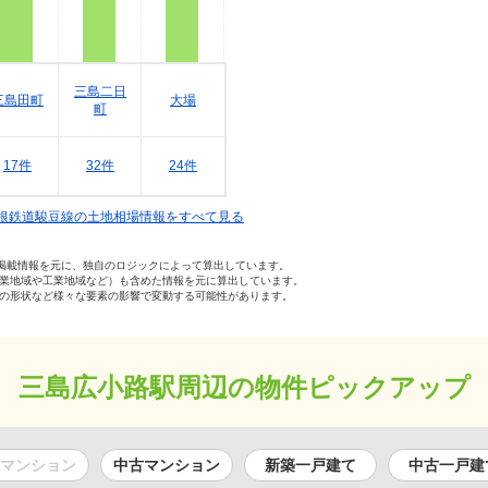
三島二日
三島田町
大場
町
17件
32件
24件
根鉄道駿豆線の土地相場情報をすべて見る
の掲載情報を元に、独自のロジックによって算出しています。
業地域や工業地域など）も含めた情報を元に算出しています。
の形状など様々な要素の影響で変動する可能性があります。
三島広小路駅周辺の物件ピックアップ
マンション
中古マンション
新築一戸建て
中古一戸建