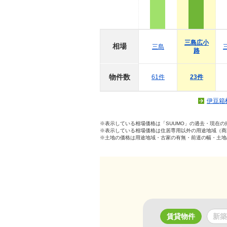
三島広小
相場
三島
路
物件数
61件
23件
伊豆箱
※表示している相場価格は「SUUMO」の過去・現在
※表示している相場価格は住居専用以外の用途地域（商
※土地の価格は用途地域・古家の有無・前道の幅・土地
賃貸物件
新築