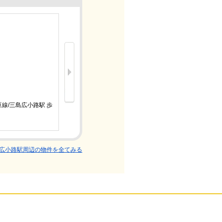
新着
4.3万円
線/三島広小路駅 歩
伊豆箱根
22分
1DK/築3
広小路駅周辺の物件を全てみる