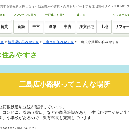
関する情報をお探しなら不動産購入や賃貸・売買をサポートする住宅情報サイトSUUMO(ス
りる
マンションを買う
一戸建てを買う
建てる
リフォーム
賃貸
新築
中古
新築
中古
注文住宅
土地
リフォ
すさ
>
静岡県の住みやすさ
>
三島市の住みやすさ
>
三島広小路駅の住みやすさ
の住みやすさ
三島広小路駅ってこんな場所
豆箱根鉄道駿豆線が運行しています。
、コンビニ、薬局（薬店）などの商業施設があり、生活利便性が高い街
園、小学校があるので、教育環境も充実しています。
2021年3月時点のものです。