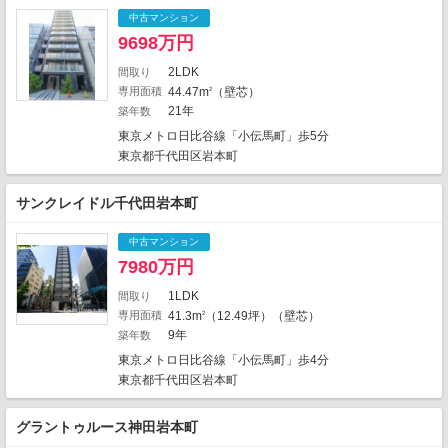
3
3
6
7
5
中古マンション
1
14
2
4
1
9698万円
32
16
2
6
6
7
7
2LDK
間取り
1
8
8
3
9
専用面積
44.47m
（壁芯）
2
4
2
1
12
21年
築年数
1
1
7
18
3
1
東京メトロ日比谷線「小伝馬町」歩5分
17
2
8
1
東京都千代田区岩本町
12
3
1
2
5
8
4
1
3
サンクレイドル千代田岩本町
1
9
15
9
2
中古マンション
7980万円
1
1LDK
間取り
専用面積
41.3m
（12.49坪）（壁芯）
2
5
2796件中、中心地から近い999件までを
9年
築年数
1
表示しています。
3
1
東京メトロ日比谷線「小伝馬町」歩4分
地図の種類
2
東京都千代田区岩本町
グラントゥルース神田岩本町