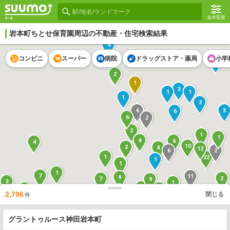
条件変更
岩本町ちとせ保育園
周辺の不動産・住宅検索結果
4
コンビニ
スーパー
病院
ドラッグストア・薬局
小学
3
2
1
3
1
1
1
2
6
3
6
6
2
2
1
1
4
6
4
10
2
4
12
2
6
1
22
1
1
1
7
11
9
2
7
9
3
1
15
21
1
1
2,796
1
閉じる
5
1
件
10
14
7
5
5
グラントゥルース神田岩本町
3
7
7
2
4
5
3