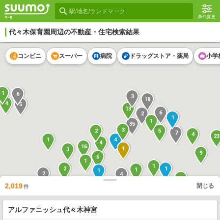
条件変更
代々木保育園
周辺の不動産・住宅検索結果
コンビニ
スーパー
病院
ドラッグストア・薬局
小学
1
6
3
18
4
5
13
6
2
1
1
35
3
5
2
7
4
23
4
1
4
16
1
3
9
5
1
1
1
2
1
1
2
4
9
1
3
1
1
24
2,019
閉じる
件
3
1
1
2
1
1
1
5
7
1
25
10
1
アルファニッシュ代々木神宮
1
1
3
9
4
3
5
1
1