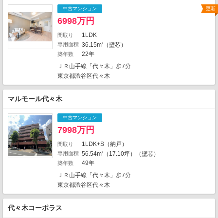
2
2
10
7
4
中古マンション
更新
1
2
2
30
11
6998万円
6
2
4
5
3
15
32
1LDK
間取り
4
6
専用面積
36.15m
（壁芯）
2
2
2
22年
築年数
10
1
6
ＪＲ山手線「代々木」歩7分
3
東京都渋谷区代々木
10
2
2
マルモール代々木
3
2
1
中古マンション
1
1
7998万円
5
1LDK+S（納戸）
間取り
専用面積
56.54m
（17.10坪）（壁芯）
2
2019件中、中心地から近い999件までを
49年
築年数
表示しています。
ＪＲ山手線「代々木」歩7分
地図の種類
東京都渋谷区代々木
代々木コーポラス