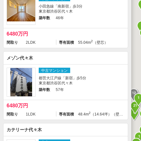
小田急線「南新宿」歩3分
東京都渋谷区代々木
築年数
46年
6480万円
2
間取り
2LDK
専有面積
55.04m
（壁芯）
メゾン代々木
中古マンション
都営大江戸線「新宿」歩5分
東京都渋谷区代々木
築年数
57年
12
1
6480万円
21
3
2
間取り
1LDK
専有面積
48.4m
（14.64坪）（壁芯）
カテリーナ代々木
1