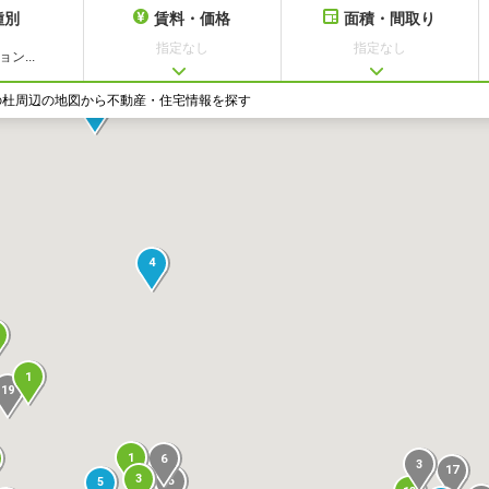
種別
賃料・価格
面積・間取り
指定なし
指定なし
ン...
の杜周辺の地図から不動産・住宅情報を探す
19
4
1
19
1
6
3
17
3
6
5