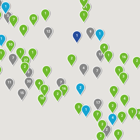
1
1
1
1
3
23
7
8
12
9
1
1
1
10
4
1
1
1
12
1
16
7
2
27
2
2
4
1
1
7
3
3
30
7
11
4
2
16
3
6
15
2
10
4
17
2
3
1
1
7
2
4
2
2
2
2