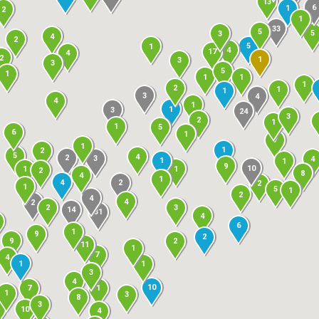
13
6
1
2
1
33
5
5
3
4
2
5
1
4
17
4
2
1
3
3
5
1
1
1
1
2
1
1
3
4
4
1
1
3
24
3
2
1
1
5
6
1
7
1
1
2
5
4
2
3
4
1
1
9
10
1
1
2
8
4
1
4
2
2
1
5
1
2
4
4
2
2
3
14
31
4
6
1
9
2
9
2
11
1
7
4
1
1
3
4
10
7
1
1
3
8
3
10
4