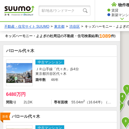
物件
賃貸
新築マンショ
不動産・住宅サイト SUUMO
東京都
渋谷区
キッズハーモニー・よよぎ
1089
キッズハーモニー・よよぎの杜
周辺の不動産・住宅検索結果
件)
(
バロール代々木
中古マンション
ＪＲ山手線「代々木」歩4分
東京都渋谷区代々木
築年数
46年
1
6480万円
4
2
間取り
2LDK
専有面積
55.04m
（16.64坪）（壁芯）
5
バロール代々木
新着
3
中古マンション