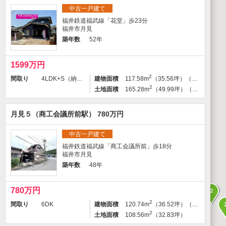
中古一戸建て
福井鉄道福武線「花堂」歩23分
福井市月見
築年数
52年
1599万円
2
間取り
4LDK+S（納戸）
建物面積
117.58m
（35.56坪）（登記）
2
土地面積
165.28m
（49.99坪）（登記）
月見５（商工会議所前駅） 780万円
中古一戸建て
福井鉄道福武線「商工会議所前」歩18分
福井市月見
築年数
48年
780万円
2
2
間取り
6DK
建物面積
120.74m
（36.52坪）（登記）
2
土地面積
108.56m
（32.83坪）