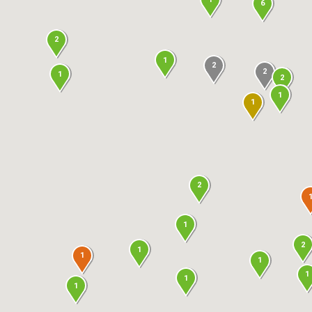
6
2
1
2
2
1
2
1
1
2
1
2
1
1
1
1
1
1