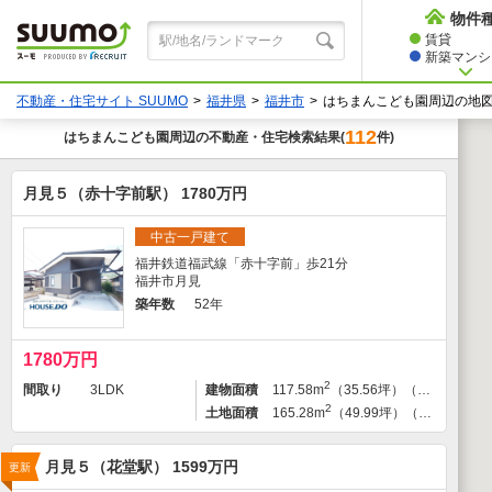
物件
賃貸
新築マンショ
不動産・住宅サイト SUUMO
福井県
福井市
はちまんこども園周辺の地
112
はちまんこども園
周辺の不動産・住宅検索結果
件)
(
月見５（赤十字前駅） 1780万円
中古一戸建て
福井鉄道福武線「赤十字前」歩21分
福井市月見
築年数
52年
1780万円
2
間取り
3LDK
建物面積
117.58m
（35.56坪）（登記）
2
土地面積
165.28m
（49.99坪）（登記）
月見５（花堂駅） 1599万円
更新