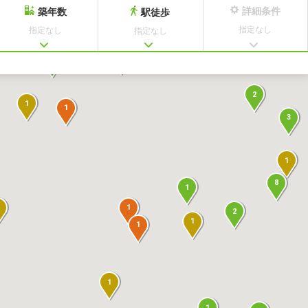
詳細条件
築年数
駅徒歩
指定なし
指定なし
指定なし
1
1
1
2
1
1
3
1
8
1
1
2
1
1
1
1