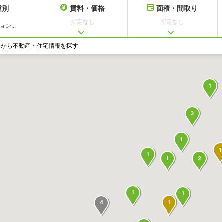
種別
賃料・価格
面積・間取り
指定なし
指定なし
ン...
図から不動産・住宅情報を探す
1
3
1
1
1
1
2
1
1
1
4