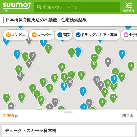
条件変更
日本橋保育園
周辺の不動産・住宅検索結果
1
1
2
2
コンビニ
スーパー
病院
ドラッグストア・薬局
小学
1
12
10
7
1
2
2
8
1
1
9
7
3
13
8
6
9
3
8
1
3
3
1
3
2
2
2
1
14
1
10
4
3
7
4
3
1
4
4
2
5
3
11
2
23
1
5
3
5
1
1
18
1
2,359
1
閉じる
件
18
15
1
14
3
10
3
7
10
デューク・スカーラ日本橋
2
2
7