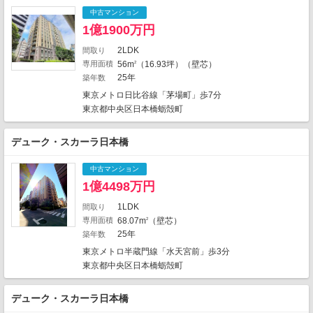
2
19
6
3
中古マンション
6
2
12
5
1億1900万円
5
4
7
2LDK
1
間取り
7
5
5
17
2
専用面積
56m
（16.93坪）（壁芯）
2
6
13
2
25年
築年数
4
1
1
4
東京メトロ日比谷線「茅場町」歩7分
6
4
1
東京都中央区日本橋蛎殻町
2
2
2
8
6
3
1
1
2
デューク・スカーラ日本橋
1
2
1
4
4
5
10
中古マンション
3
1
9
14
1
1億4498万円
13
4
9
15
1LDK
間取り
2
専用面積
68.07m
（壁芯）
2
26
2359件中、中心地から近い999件までを
25年
築年数
1
3
2
表示しています。
東京メトロ半蔵門線「水天宮前」歩3分
地図の種類
1
東京都中央区日本橋蛎殻町
デューク・スカーラ日本橋