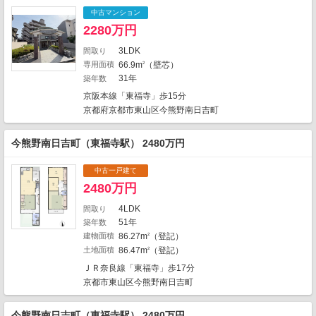
2
5
中古マンション
1
7
2280万円
2
2
2
5
3LDK
間取り
1
専用面積
66.9m
（壁芯）
2
1
31年
築年数
1
1
1
11
1
1
京阪本線「東福寺」歩15分
1
2
3
14
京都府京都市東山区今熊野南日吉町
4
2
2
今熊野南日吉町（東福寺駅） 2480万円
2
1
2
中古一戸建て
2480万円
4LDK
3
間取り
1
3
51年
築年数
13
1
5
建物面積
86.27m
（登記）
2
土地面積
86.47m
（登記）
2
1
地図の種類
ＪＲ奈良線「東福寺」歩17分
京都市東山区今熊野南日吉町
今熊野南日吉町（東福寺駅） 2480万円