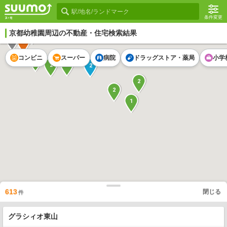
条件変更
京都幼稚園
周辺の不動産・住宅検索結果
1
5
1
コンビニ
スーパー
病院
ドラッグストア・薬局
小学
2
2
2
2
2
2
1
613
閉じる
件
3
グラシィオ東山