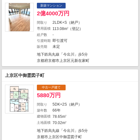
1
新築マンション
4
1
3
1
1
2億4000万円
3
14
2
1
2LDK+S（納戸）
1
間取り
9
3
専用面積
113.08m
（登記）
2
1
5
2
12
3
-
1
総戸数
1
9
3
3
即引渡可
5
引渡時期
6
2
1
6
未定
販売期
6
11
地下鉄烏丸線「今出川」歩5分
2
2
1
京都府京都市上京区元新在家町
1
1
2
1
3
1
2
1
1
1
上京区中御霊図子町
1
1
3
7
2
1
5
1
中古一戸建て
2
6
5880万円
3
10
3
1
1759件中、中心地から近い999件までを
1
5DK+2S（納戸）
1
間取り
6
1
表示しています。
66年
1
築年数
3
6
1
3
8
4
1
建物面積
78.65m
地図の種類
2
9
土地面積
70.02m
2
地下鉄烏丸線「今出川」歩5分
京都市上京区中御霊図子町