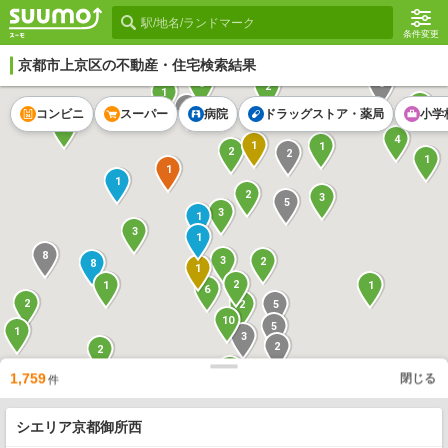
条件変更
3
2
京都市上京区
の不動産・住宅検索結果
5
3
2
1
1
5
コンビニ
スーパー
病院
ドラッグストア・薬局
小学
1
4
1
1
2
2
1
1
1
2
3
5
3
1
3
1
8
3
2
8
1
2
1
1
6
2
2
5
10
5
1
3
2
2
2
2
1,759
閉じる
4
件
2
4
2
2
3
シエリア京都御所西
2
2
1
2
4
2
3
5
5