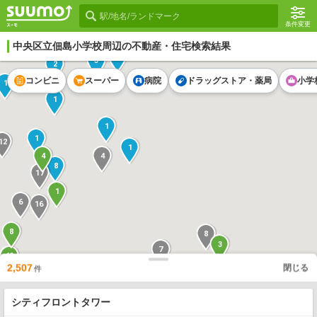
条件変更
中央区立佃島小学校
周辺の不動産・住宅検索結果
1
3
2
コンビニ
スーパー
病院
ドラッグストア・薬局
小学
1
1
1
1
12
1
4
4
8
17
1
6
16
8
8
3
7
49
11
2,507
閉じる
件
18
2
4
9
シティフロントタワー
2