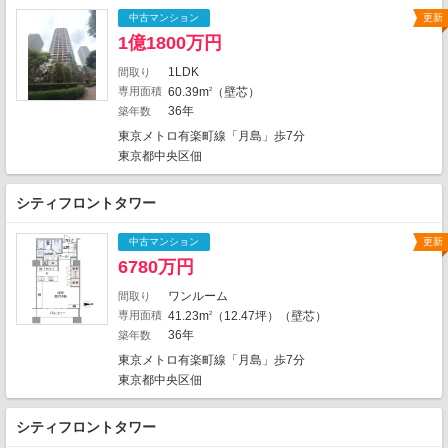
11
中古マンション
更新
3
1億1800万円
4
3
1LDK
間取り
4
3
7
専用面積
60.39m
（壁芯）
2
9
6
3
11
10
36年
築年数
11
4
3
東京メトロ有楽町線「月島」歩7分
29
2
2
東京都中央区佃
29
2
1
3
2
5
5
2
3
38
4
1
シティフロントタワー
3
1
4
1
18
2
1
1
3
3
8
中古マンション
更新
11
16
1
1
6780万円
12
12
1
1
6
ワンルーム
間取り
8
専用面積
41.23m
（12.47坪）（壁芯）
2
1
2507件中、中心地から近い999件までを
36年
築年数
3
1
表示しています。
1
東京メトロ有楽町線「月島」歩7分
3
地図の種類
東京都中央区佃
シティフロントタワー