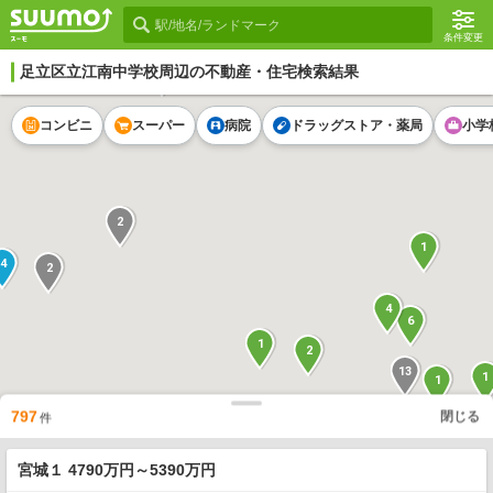
条件変更
足立区立江南中学校
周辺の不動産・住宅検索結果
4
コンビニ
スーパー
病院
ドラッグストア・薬局
小学
2
1
4
2
4
6
1
2
13
1
1
797
閉じる
件
8
1
2
宮城１ 4790万円～5390万円
1