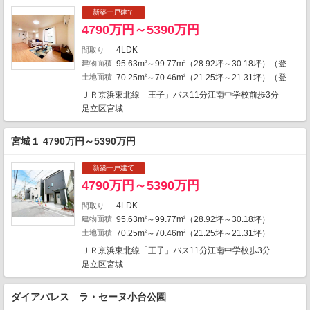
13
2
新築一戸建て
3
4790万円～5390万円
4LDK
間取り
2
7
建物面積
95.63m
～99.77m
（28.92坪～30.18坪）（登記）
2
2
3
土地面積
70.25m
～70.46m
（21.25坪～21.31坪）（登記）
2
2
1
1
ＪＲ京浜東北線「王子」バス11分江南中学校前歩3分
足立区宮城
11
宮城１ 4790万円～5390万円
1
2
1
新築一戸建て
1
1
4790万円～5390万円
4
1
5
3
4LDK
間取り
2
9
2
1
2
建物面積
95.63m
～99.77m
（28.92坪～30.18坪）
2
2
2
1
22
土地面積
70.25m
～70.46m
（21.25坪～21.31坪）
2
2
8
1
ＪＲ京浜東北線「王子」バス11分江南中学校歩3分
17
1
地図の種類
2
足立区宮城
ダイアパレス ラ・セーヌ小台公園