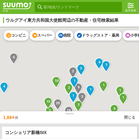
条件変更
ウルグアイ東方共和国大使館
周辺の不動産・住宅検索結果
コンビニ
スーパー
病院
ドラッグストア・薬局
小学
6
4
7
3
2
10
1
1
4
9
2
1
1
1
3
1
10
20
3
5
5
19
5
7
1
1,884
閉じる
件
4
2
1
5
コンシェリア新橋SIX
2
5