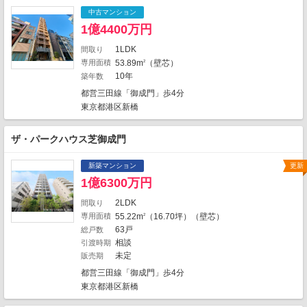
7
1
24
1
中古マンション
1億4400万円
5
2
1
2
2
1LDK
間取り
5
30
専用面積
53.89m
（壁芯）
2
6
19
10年
築年数
1
1
2
都営三田線「御成門」歩4分
1
2
6
東京都港区新橋
1
2
2
ザ・パークハウス芝御成門
1
新築マンション
更新
21
1
1億6300万円
5
1
2LDK
間取り
12
専用面積
55.22m
（16.70坪）（壁芯）
2
1884件中、中心地から近い999件までを
63戸
総戸数
1
表示しています。
相談
引渡時期
未定
地図の種類
販売期
都営三田線「御成門」歩4分
東京都港区新橋