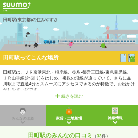
田町駅(東京都)の住みやすさ
田町駅ってこんな場所
田町駅は、ＪＲ京浜東北・根岸線、徒歩-都営三田線-東急目黒線、
ＪＲ山手線(外回り)をはじめ、複数の沿線が通っていて、さらに品
川駅まで直通4分とスムーズにアクセスできるのが特徴で、お出かけ
がしやすい駅です。
駅周辺にはスーパー、コンビニ、薬局（薬店）などの商業施設があ
続きを読む
り、生活利便性が高い街です。
また、幼稚園・保育園、小学校、中学校があるので、教育環境も充
実しています。
路線情報
家賃・土地相場
みんなの印象
※掲載しているアクセス情報は2021年3月時点のものです。
※経路情報、所要時間情報は平日・日中の標準的な所要時間での乗り換え経路を採用していま
す。
田町駅のみんなの口コミ
（
33
件）