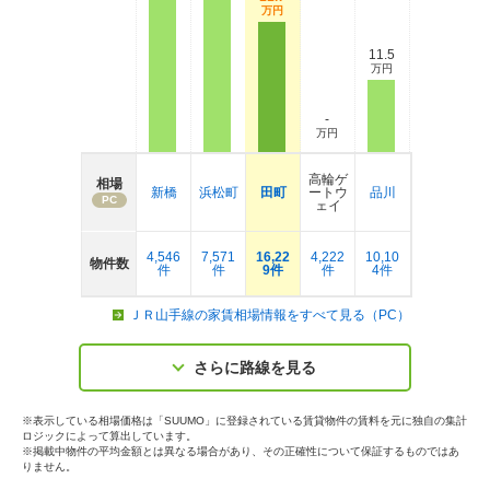
万円
11.5
万円
-
万円
高輪ゲ
相場
新橋
浜松町
田町
ートウ
品川
PC
ェイ
4,546
7,571
16,22
4,222
10,10
物件数
件
件
9件
件
4件
ＪＲ山手線の家賃相場情報をすべて見る（PC）
さらに路線を見る
※表示している相場価格は「SUUMO」に登録されている賃貸物件の賃料を元に独自の集計
ロジックによって算出しています。
※掲載中物件の平均金額とは異なる場合があり、その正確性について保証するものではあ
りません。