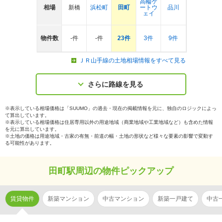
高輪ゲ
相場
新橋
浜松町
田町
ートウ
品川
ェイ
物件数
-件
-件
23件
3件
9件
ＪＲ山手線の土地相場情報をすべて見る
さらに路線を見る
※表示している相場価格は「SUUMO」の過去・現在の掲載情報を元に、独自のロジックによっ
て算出しています。
※表示している相場価格は住居専用以外の用途地域（商業地域や工業地域など）も含めた情報
を元に算出しています。
※土地の価格は用途地域・古家の有無・前道の幅・土地の形状など様々な要素の影響で変動す
る可能性があります。
田町駅周辺の物件ピックアップ
賃貸物件
新築マンション
中古マンション
新築一戸建て
中古