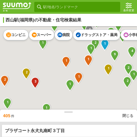
条件変更
1
西山駅
(福岡県)の不動産・住宅検索結果
4
1
1
1
4
1
コンビニ
スーパー
病院
ドラッグストア・薬局
小学
3
1
2
1
1
4
9
1
1
2
1
2
1
1
2
2
3
1
1
1
2
405
閉じる
件
1
5
プラザコート永犬丸南町３丁目
1
1