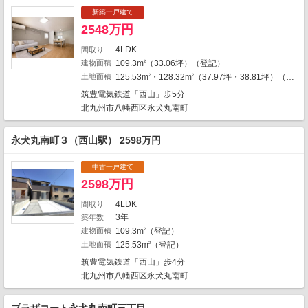
新築一戸建て
1
2548万円
1
4
4LDK
間取り
3
1
建物面積
109.3m
（33.06坪）（登記）
2
3
3
土地面積
125.53m
・128.32m
（37.97坪・38.81坪）（登記）
2
2
3
筑豊電気鉄道「西山」歩5分
2
1
1
4
北九州市八幡西区永犬丸南町
1
6
2
1
1
1
永犬丸南町３（西山駅） 2598万円
1
4
1
中古一戸建て
2598万円
1
1
4LDK
間取り
1
2
3年
築年数
6
3
建物面積
109.3m
（登記）
2
土地面積
125.53m
（登記）
2
2
地図の種類
筑豊電気鉄道「西山」歩4分
北九州市八幡西区永犬丸南町