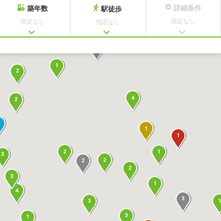
詳細条件
築年数
駅徒歩
指定なし
指定なし
指定なし
7
1
2
4
2
1
1
2
1
3
2
2
2
3
1
4
3
3
3
1