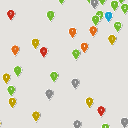
4
1
2
3
1
2
1
1
10
1
1
1
2
1
2
3
1
1
1
1
2
1
6
1
1
1
1
4
3
1