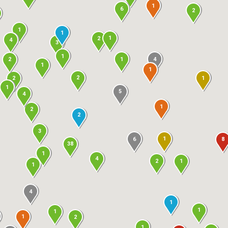
1
6
2
1
1
1
2
4
3
1
4
1
2
1
1
2
1
2
1
5
4
1
2
2
3
1
6
8
38
1
4
2
1
1
4
1
1
1
1
2
1