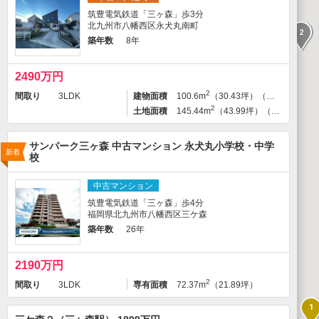
筑豊電気鉄道「三ヶ森」歩3分
北九州市八幡西区永犬丸南町
2
築年数
8年
2490万円
2
間取り
3LDK
建物面積
100.6m
（30.43坪）（登記）
2
土地面積
145.44m
（43.99坪）（登記）
サンパーク三ヶ森 中古マンション 永犬丸小学校・中学
新着
校
中古マンション
筑豊電気鉄道「三ヶ森」歩4分
福岡県北九州市八幡西区三ケ森
築年数
26年
2190万円
2
間取り
3LDK
専有面積
72.37m
（21.89坪）
1