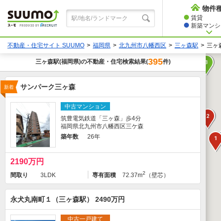
物件
賃貸
新築マンショ
不動産・住宅サイト SUUMO
福岡県
北九州市八幡西区
三ヶ森駅
三ヶ
395
三ヶ森駅
(福岡県)の不動産・住宅検索結果
件)
(
3
サンパーク三ヶ森
新着
中古マンション
2
筑豊電気鉄道「三ヶ森」歩4分
福岡県北九州市八幡西区三ケ森
築年数
26年
1
2190万円
2
間取り
3LDK
専有面積
72.37m
（壁芯）
永犬丸南町１（三ヶ森駅） 2490万円
中古一戸建て