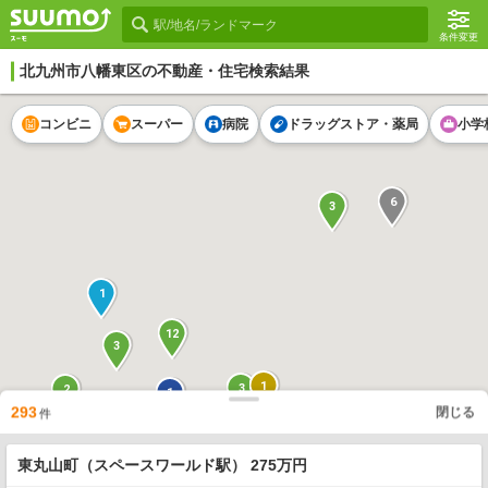
条件変更
北九州市八幡東区
の不動産・住宅検索結果
コンビニ
スーパー
病院
ドラッグストア・薬局
小学
6
3
1
12
3
1
3
2
1
293
閉じる
4
件
2
1
1
1
2
2
3
1
東丸山町（スペースワールド駅） 275万円
1