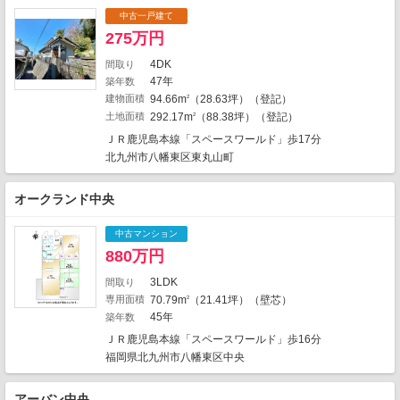
1
中古一戸建て
1
1
275万円
4DK
間取り
1
47年
築年数
1
建物面積
94.66m
（28.63坪）（登記）
1
2
土地面積
292.17m
（88.38坪）（登記）
2
1
1
ＪＲ鹿児島本線「スペースワールド」歩17分
北九州市八幡東区東丸山町
1
オークランド中央
中古マンション
880万円
3LDK
間取り
専用面積
70.79m
（21.41坪）（壁芯）
2
45年
築年数
地図の種類
ＪＲ鹿児島本線「スペースワールド」歩16分
福岡県北九州市八幡東区中央
アーバン中央