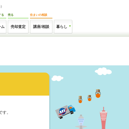
)
する
売る
住まいの相談
ーム
売却査定
講座/相談
暮らし
です。