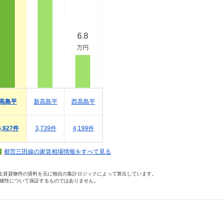
6.8
万円
高島平
新高島平
西高島平
6,927件
3,739件
4,199件
都営三田線の家賃相場情報をすべて見る
いる賃貸物件の賃料を元に独自の集計ロジックによって算出しています。
確性について保証するものではありません。