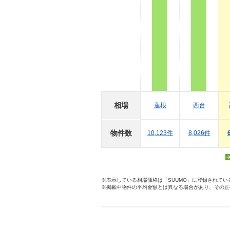
相場
蓮根
西台
物件数
10,123件
8,026件
※表示している相場価格は「SUUMO」に登録されて
※掲載中物件の平均金額とは異なる場合があり、その正