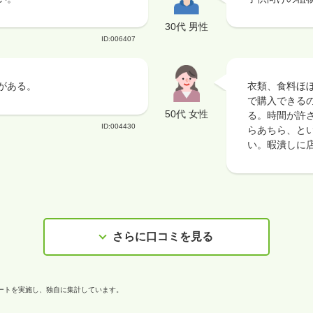
30代 男性
ID:006407
がある。
衣類、食料ほ
で購入できる
50代 女性
る。時間が許
ID:004430
らあちら、と
い。暇潰しに
さらに口コミを見る
ケートを実施し、独自に集計しています。