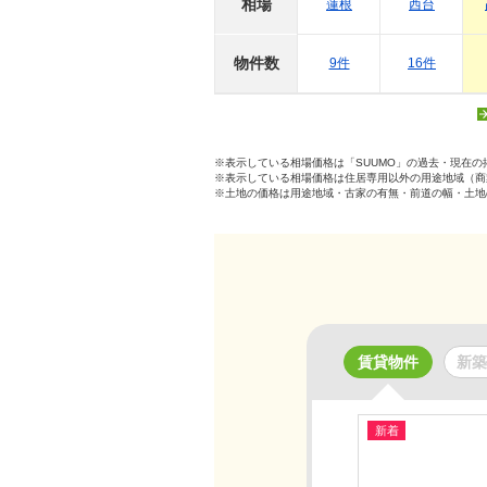
相場
蓮根
西台
物件数
9件
16件
※表示している相場価格は「SUUMO」の過去・現在
※表示している相場価格は住居専用以外の用途地域（商
※土地の価格は用途地域・古家の有無・前道の幅・土地
賃貸物件
新築
新着