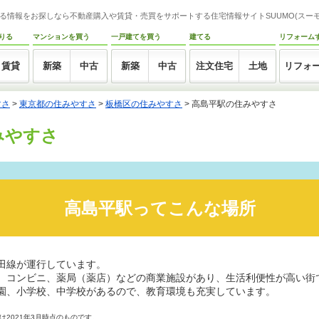
る情報をお探しなら不動産購入や賃貸・売買をサポートする住宅情報サイトSUUMO(スーモ
りる
マンションを買う
一戸建てを買う
建てる
リフォーム
賃貸
新築
中古
新築
中古
注文住宅
土地
リフォ
すさ
>
東京都の住みやすさ
>
板橋区の住みやすさ
>
高島平駅の住みやすさ
みやすさ
高島平駅ってこんな場所
田線が運行しています。
、コンビニ、薬局（薬店）などの商業施設があり、生活利便性が高い街
園、小学校、中学校があるので、教育環境も充実しています。
2021年3月時点のものです。