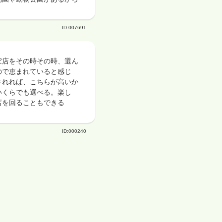
ID:007691
ぼ店をその時その時、選ん
ので恵まれていると感じ
されれば、こちらが高いか
いくらでも選べる。楽し
店を回ることもできる
ID:000240