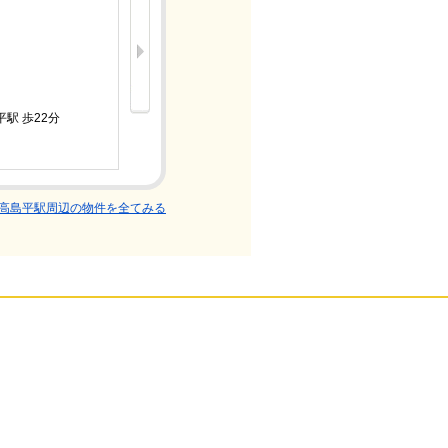
12.5万
駅 歩22分
都営三田線
1LDK/築
高島平駅周辺の物件を全てみる