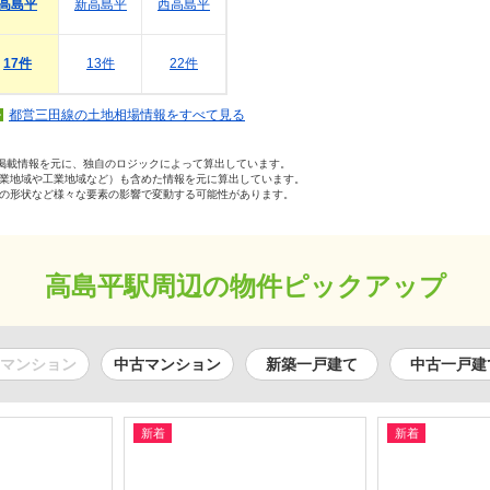
高島平
新高島平
西高島平
17件
13件
22件
都営三田線の土地相場情報をすべて見る
の掲載情報を元に、独自のロジックによって算出しています。
業地域や工業地域など）も含めた情報を元に算出しています。
の形状など様々な要素の影響で変動する可能性があります。
高島平駅周辺の物件ピックアップ
マンション
中古マンション
新築一戸建て
中古一戸建
新着
新着