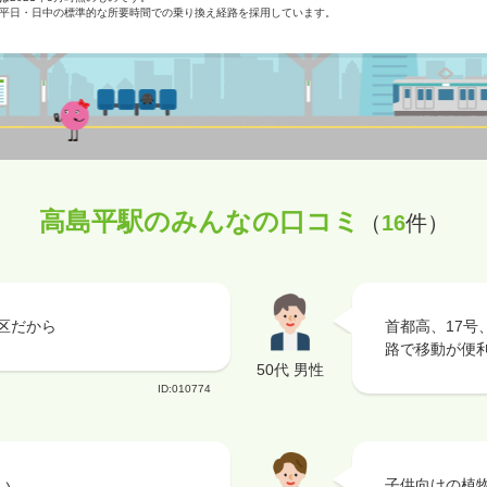
平日・日中の標準的な所要時間での乗り換え経路を採用しています。
高島平駅のみんなの口コミ
（
16
件）
区だから
首都高、17号
路で移動が便
50代 男性
ID:010774
い。
子供向けの植