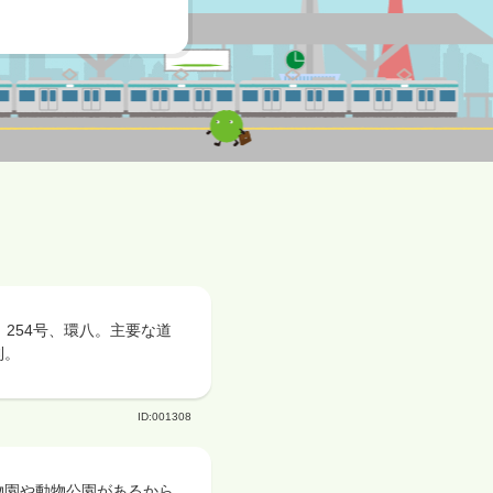
、254号、環八。主要な道
利。
ID:001308
物園や動物公園があるから