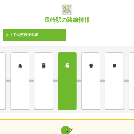
長崎駅の路線情報
とさでん交通後免線
一条橋
明見橋
小篭通
長崎
篠原