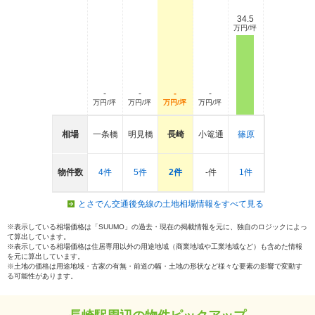
34.5
万円/坪
-
-
-
-
万円/坪
万円/坪
万円/坪
万円/坪
相場
一条橋
明見橋
長崎
小篭通
篠原
物件数
4件
5件
2件
-件
1件
とさでん交通後免線の土地相場情報をすべて見る
※表示している相場価格は「SUUMO」の過去・現在の掲載情報を元に、独自のロジックによっ
て算出しています。
※表示している相場価格は住居専用以外の用途地域（商業地域や工業地域など）も含めた情報
を元に算出しています。
※土地の価格は用途地域・古家の有無・前道の幅・土地の形状など様々な要素の影響で変動す
る可能性があります。