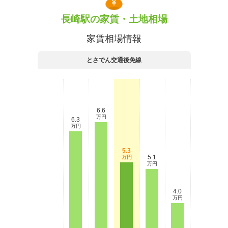
長崎駅の家賃・土地相場
家賃相場情報
とさでん交通後免線
6.6
万円
6.3
万円
5.3
5.1
万円
万円
4.0
万円