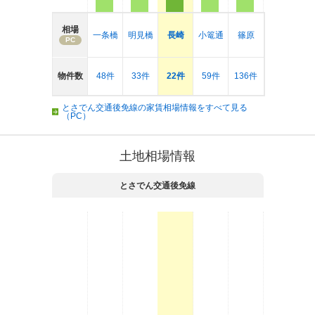
相場
一条橋
明見橋
長崎
小篭通
篠原
PC
物件数
48件
33件
22件
59件
136件
とさでん交通後免線の家賃相場情報をすべて見る
（PC）
土地相場情報
とさでん交通後免線