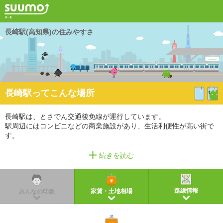
長崎駅(高知県)の住みやすさ
長崎駅ってこんな場所
長崎駅は、とさでん交通後免線が運行しています。
駅周辺にはコンビニなどの商業施設があり、生活利便性が高い街で
す。
※掲載しているアクセス情報は2021年3月時点のものです。
続きを読む
※経路情報、所要時間情報は平日・日中の標準的な所要時間での乗り換え経路を採用していま
す。
路線情報
家賃・土地相場
みんなの印象