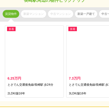
長崎駅周辺の物件ピックアップ
賃貸物件
新築マンション
中古マンション
新築一戸建て
中古
新着
新着
6.25万円
7.3万円
とさでん交通後免線/長崎駅 歩24分
とさでん交通後免線/長崎駅 歩
2LDK/築16年
3LDK/築16年