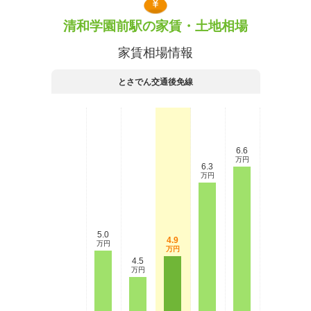
清和学園前駅の家賃・土地相場
家賃相場情報
とさでん交通後免線
6.6
万円
6.3
万円
5.0
4.9
万円
万円
4.5
万円