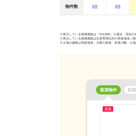
物件数
5件
6件
※表示している相場価格は「SUUMO」の過去・現在
※表示している相場価格は住居専用以外の用途地域（商
※土地の価格は用途地域・古家の有無・前道の幅・土地
賃貸物件
新築
新着