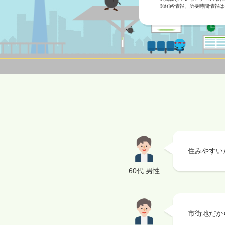
※経路情報、所要時間情報は
住みやすい
60代 男性
市街地だか