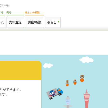
スーモ)
する
売る
住まいの相談
ーム
売却査定
講座/相談
暮らし
とができます。
です。