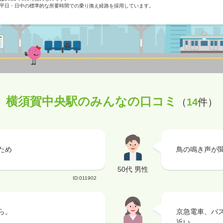
平日・日中の標準的な所要時間での乗り換え経路を採用しています。
横須賀中央駅のみんなの口コミ
（
14
件）
ため
鳥の鳴き声が
50代 男性
ID:011902
ら。
京急電車、バ
近い。