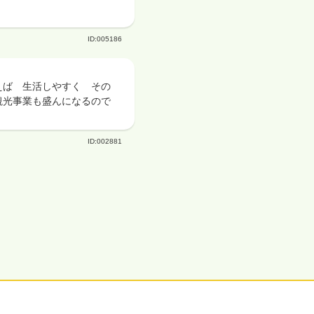
ID:005186
えば 生活しやすく その
観光事業も盛んになるので
ID:002881