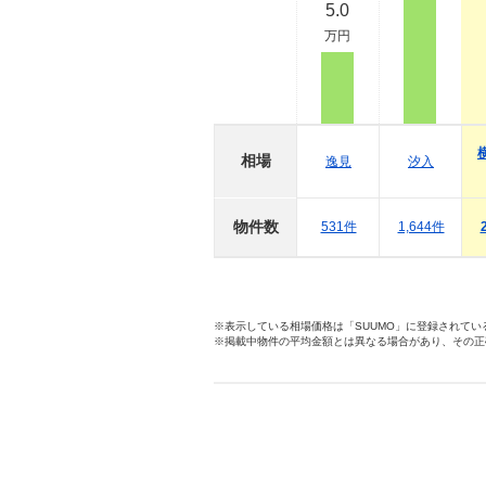
5.0
万円
相場
逸見
汐入
物件数
531件
1,644件
※表示している相場価格は「SUUMO」に登録されて
※掲載中物件の平均金額とは異なる場合があり、その正