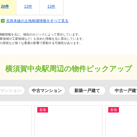
20件
13件
13件
京急本線の土地相場情報をすべて見る
の掲載情報を元に、独自のロジックによって算出しています。
業地域や工業地域など）も含めた情報を元に算出しています。
の形状など様々な要素の影響で変動する可能性があります。
横須賀中央駅周辺の物件ピックアップ
マンション
中古マンション
新築一戸建て
中古一戸建
新着
新着