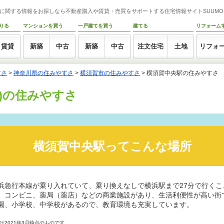
に関する情報をお探しなら不動産購入や賃貸・売買をサポートする住宅情報サイトSUUMO(
りる
マンションを買う
一戸建てを買う
建てる
リフォーム
賃貸
新築
中古
新築
中古
注文住宅
土地
リフォ
すさ
>
神奈川県の住みやすさ
>
横須賀市の住みやすさ
>
横須賀中央駅の住みやすさ
)の住みやすさ
横須賀中央駅ってこんな場所
浜急行本線が乗り入れていて、乗り換えなしで横浜駅まで27分で行くこ
、コンビニ、薬局（薬店）などの商業施設があり、生活利便性が高い街
園、小学校、中学校があるので、教育環境も充実しています。
2021年3月時点のものです。