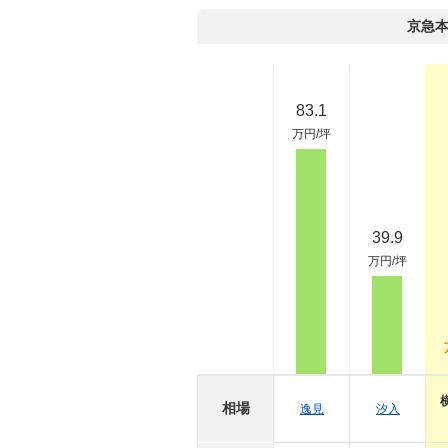
京急
83.1
万円/坪
39.9
万円/坪
相場
逸見
汐入