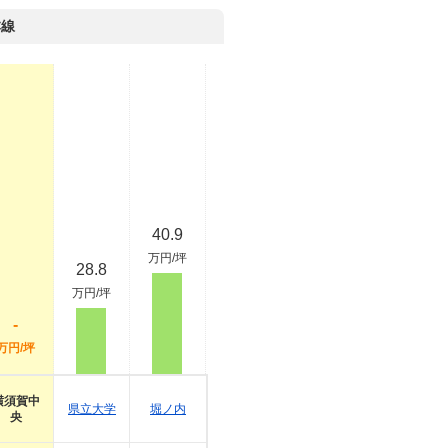
本線
40.9
万円/坪
28.8
万円/坪
-
万円/坪
横須賀中
県立大学
堀ノ内
央