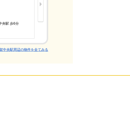
8.4万円
中央駅 歩6分
京急本線/
1K/築2年
賀中央駅周辺の物件を全てみる