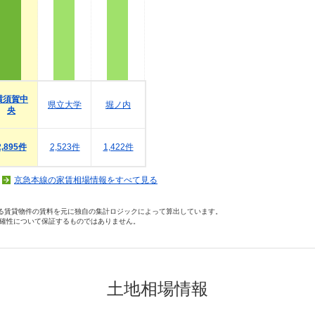
横須賀中
県立大学
堀ノ内
央
2,895件
2,523件
1,422件
京急本線の家賃相場情報をすべて見る
いる賃貸物件の賃料を元に独自の集計ロジックによって算出しています。
確性について保証するものではありません。
土地相場情報