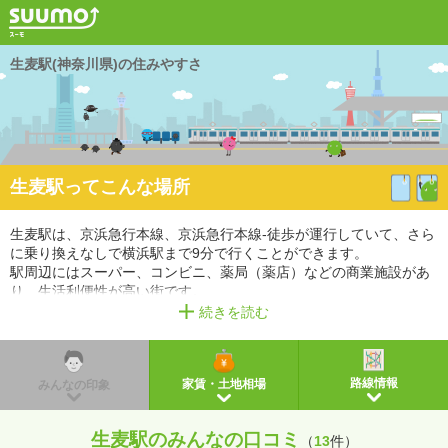
生麦駅(神奈川県)の住みやすさ
生麦駅ってこんな場所
生麦駅は、京浜急行本線、京浜急行本線-徒歩が運行していて、さら
に乗り換えなしで横浜駅まで9分で行くことができます。
駅周辺にはスーパー、コンビニ、薬局（薬店）などの商業施設があ
り、生活利便性が高い街です。
また、幼稚園・保育園、小学校があるので、教育環境も充実してい
続きを読む
ます。
※掲載しているアクセス情報は2021年3月時点のものです。
※経路情報、所要時間情報は平日・日中の標準的な所要時間での乗り換え経路を採用していま
路線情報
家賃・土地相場
みんなの印象
す。
生麦駅のみんなの口コミ
（
13
件）