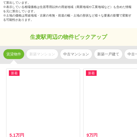
て算出しています。
※表示している相場価格は住居専用以外の用途地域（商業地域や工業地域など）も含めた情報
を元に算出しています。
※土地の価格は用途地域・古家の有無・前道の幅・土地の形状など様々な要素の影響で変動す
る可能性があります。
生麦駅周辺の物件ピックアップ
賃貸物件
新築マンション
中古マンション
新築一戸建て
中古
新着
新着
5.1万円
9万円