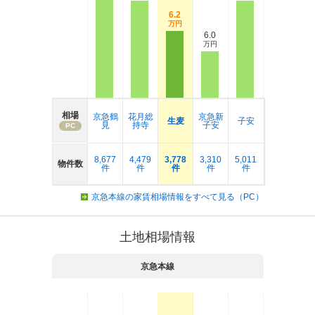
6.2
万円
6.0
万円
相場
京急鶴
花月総
京急新
生麦
子安
見
持寺
子安
PC
8,677
4,479
3,778
3,310
5,011
物件数
件
件
件
件
件
京急本線の家賃相場情報をすべて見る（PC）
土地相場情報
京急本線