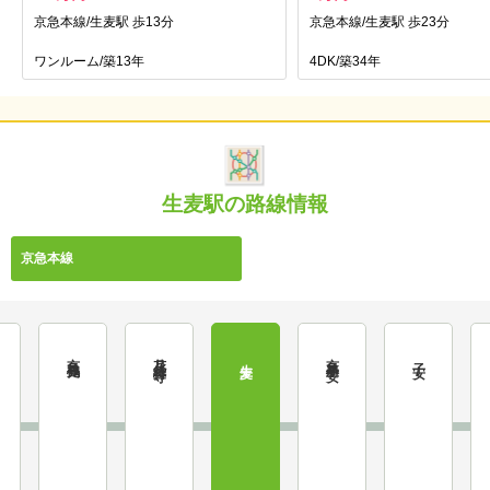
京急本線/生麦駅 歩13分
京急本線/生麦駅 歩23分
ワンルーム/築13年
4DK/築34年
生麦駅の路線情報
京急本線
花月総持寺
京急新子安
京急鶴見
生麦
子安