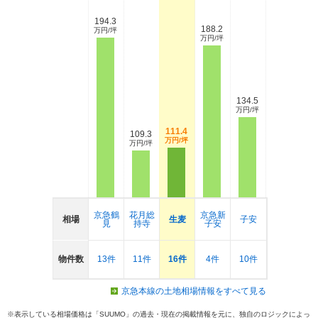
194.3
188.2
万円/坪
万円/坪
134.5
万円/坪
111.4
109.3
万円/坪
万円/坪
京急鶴
花月総
京急新
相場
生麦
子安
見
持寺
子安
物件数
13件
11件
16件
4件
10件
京急本線の土地相場情報をすべて見る
※表示している相場価格は「SUUMO」の過去・現在の掲載情報を元に、独自のロジックによっ