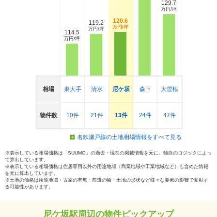
129.7
万円/坪
120.6
119.2
万円/坪
万円/坪
114.5
万円/坪
相場
東大手
清水
尼ケ坂
森下
大曽根
物件数
10件
21件
13件
24件
47件
名鉄瀬戸線の土地相場情報をすべて見る
※表示している相場価格は「SUUMO」の過去・現在の掲載情報を元に、独自のロジックによっ
て算出しています。
※表示している相場価格は住居専用以外の用途地域（商業地域や工業地域など）も含めた情報
を元に算出しています。
※土地の価格は用途地域・古家の有無・前道の幅・土地の形状など様々な要素の影響で変動す
る可能性があります。
尼ケ坂駅周辺の物件ピックアップ