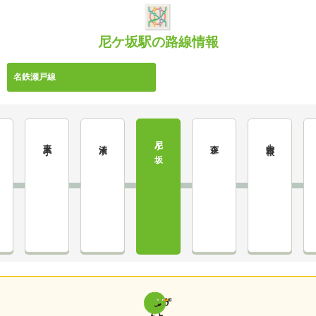
尼ケ坂駅の路線情報
名鉄瀬戸線
尼ケ坂
東大手
大曽根
清水
森下