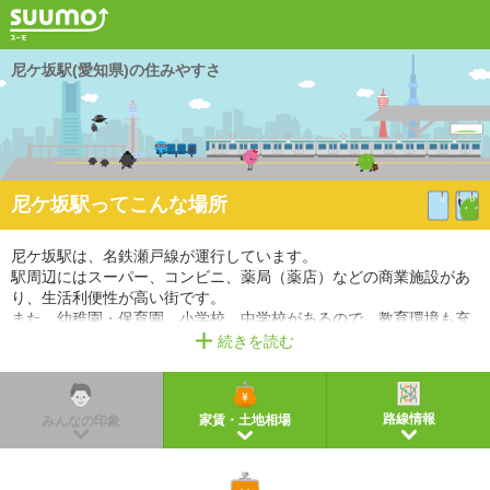
尼ケ坂駅(愛知県)の住みやすさ
尼ケ坂駅ってこんな場所
尼ケ坂駅は、名鉄瀬戸線が運行しています。
駅周辺にはスーパー、コンビニ、薬局（薬店）などの商業施設があ
り、生活利便性が高い街です。
また、幼稚園・保育園、小学校、中学校があるので、教育環境も充
実しています。
続きを読む
※掲載しているアクセス情報は2021年3月時点のものです。
※経路情報、所要時間情報は平日・日中の標準的な所要時間での乗り換え経路を採用していま
す。
路線情報
家賃・土地相場
みんなの印象