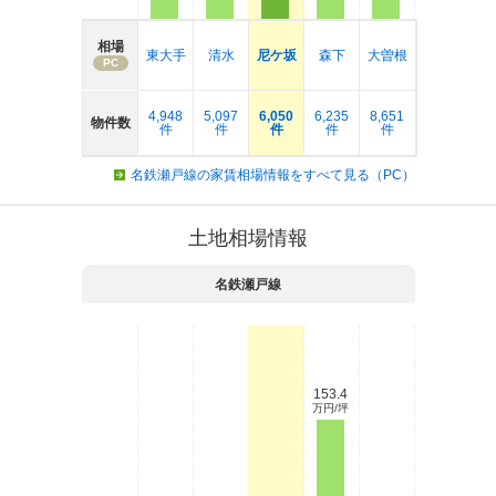
相場
東大手
清水
尼ケ坂
森下
大曽根
PC
4,948
5,097
6,050
6,235
8,651
物件数
件
件
件
件
件
名鉄瀬戸線の家賃相場情報をすべて見る（PC）
土地相場情報
名鉄瀬戸線
153.4
万円/坪