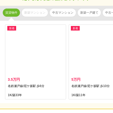
賃貸物件
新築マンション
中古マンション
新築一戸建て
中古
新着
新着
3.5万円
5万円
名鉄瀬戸線/尼ケ坂駅 歩6分
名鉄瀬戸線/尼ケ坂駅 歩10分
1K/築33年
1K/築11年