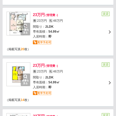
賃貸
23万円
(管理費 -)
23万円
46万円
敷
礼
間取り：
2LDK
画像を
専有面積：
54.99㎡
見る
入居時期：
即
（掲載写真
20
枚）
賃貸
23万円
(管理費 -)
23万円
46万円
敷
礼
間取り：
2LDK
画像を
専有面積：
54.99㎡
見る
入居時期：
即
（掲載写真
14
枚）
賃貸