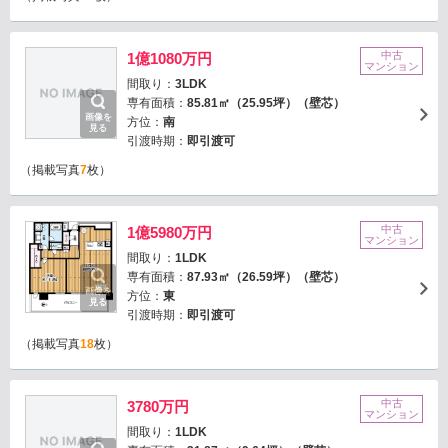
中古
1億1080万円
マンション
間取り：
3LDK
専有面積：
85.81㎡（25.95坪）（壁芯）
画像を
方位：
南
見る
引渡時期：
即引渡可
（掲載写真
7
枚）
中古
1億5980万円
マンション
間取り：
1LDK
専有面積：
87.93㎡（26.59坪）（壁芯）
画像を
方位：
東
見る
引渡時期：
即引渡可
（掲載写真
18
枚）
中古
3780万円
マンション
間取り：
1LDK