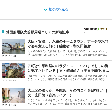
他の駅を見る
箕面船場阪大前駅周辺エリアの新着記事
大阪・安治川、永遠のホームタウン。アーチ型水門
が姿を変える前に｜編集者・和久田善彦
地元愛の希薄だった自分にとって、九条ははじめて「ホームタウン」と
呼べる場所だったのだろう――。そう話すのは、編集者の和久田善彦さ
2025-12-23
ん。就職と共に住み始め、いまも「ホームタウン」だと感じているとい
う大阪市の安治川周辺の街について綴っていただきました。
谷町は中華料理のパラダイス！ いつまでもこの街
に魅了されている｜文・櫛田尚之（平日中華/休日中
華 代表）
猫が屋根でくつろいだり、なんだか身近な距離感で表と裏側が分け隔て
なくゆっくりした時間が流れる都会ぶらないこの谷町界隈が僕は好きだ
2025-09-18
――。そう話すのは、中華クルー「平日中華/休日中華」代表の櫛田尚
之さん。中華を好きになるきっかけになった谷町の魅力について綴って
いただきました。
大正区の濁った川を眺め、その向こうを目指した｜
文：桒田萌（音楽ライター）
こうして今、大正区を楽しめているのは、私が住んでいた頃にはなかっ
たスポットができていることや、歳を重ねてライフスタイルが変わった
2025-08-26
ことが大きいだろう――。そう話すのは、音楽ライターの桒田萌さん。
一度は距離を置いた地元・大正区の大人になってから気付いた魅力を綴