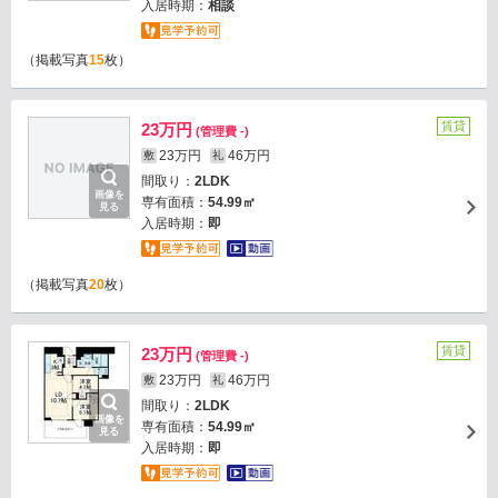
入居時期：
相談
（掲載写真
15
枚）
賃貸
23万円
(管理費 -)
23万円
46万円
敷
礼
間取り：
2LDK
画像を
専有面積：
54.99㎡
見る
入居時期：
即
（掲載写真
20
枚）
賃貸
23万円
(管理費 -)
23万円
46万円
敷
礼
間取り：
2LDK
画像を
専有面積：
54.99㎡
見る
入居時期：
即