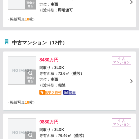
画像を
方位：
南西
見る
引渡時期：
即引渡可
（掲載写真
18
枚）
中古マンション（12件）
中古
8480万円
マンション
間取り：
3LDK
専有面積：
72.6㎡（壁芯）
画像を
方位：
南西
見る
引渡時期：
相談
（掲載写真
18
枚）
中古
9880万円
マンション
間取り：
3LDK
専有面積：
76.46㎡（壁芯）