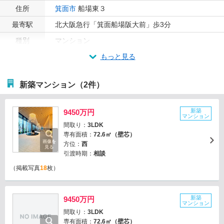
住所
箕面市
船場東３
最寄駅
北大阪急行「箕面船場阪大前」歩3分
種別
マンション
もっと見る
新築マンション（2件）
新築
9450万円
マンション
間取り：
3LDK
専有面積：
72.6㎡（壁芯）
画像を
方位：
西
見る
引渡時期：
相談
（掲載写真
18
枚）
新築
9450万円
マンション
間取り：
3LDK
専有面積：
72.6㎡（壁芯）