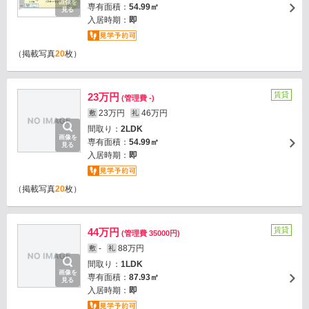
画像を
専有面積：
54.99㎡
見る
入居時期：
即
（掲載写真
20
枚）
賃貸
23万円
(管理費 -)
23万円
46万円
敷
礼
間取り：
2LDK
画像を
専有面積：
54.99㎡
見る
入居時期：
即
（掲載写真
20
枚）
賃貸
44万円
(管理費 35000円)
-
88万円
敷
礼
間取り：
1LDK
画像を
専有面積：
87.93㎡
見る
入居時期：
即