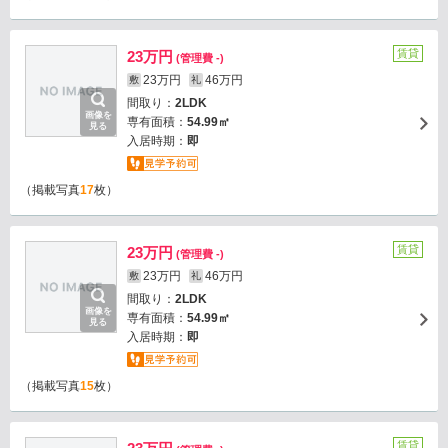
賃貸
23万円
(管理費 -)
23万円
46万円
敷
礼
間取り：
2LDK
画像を
専有面積：
54.99㎡
見る
入居時期：
即
（掲載写真
17
枚）
賃貸
23万円
(管理費 -)
23万円
46万円
敷
礼
間取り：
2LDK
画像を
専有面積：
54.99㎡
見る
入居時期：
即
（掲載写真
15
枚）
賃貸