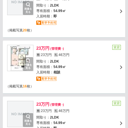
間取り：
2LDK
画像を
専有面積：
54.99㎡
見る
入居時期：
即
（掲載写真
20
枚）
賃貸
23万円
(管理費 -)
23万円
46万円
敷
礼
間取り：
2LDK
画像を
専有面積：
54.99㎡
見る
入居時期：
相談
（掲載写真
16
枚）
賃貸
23万円
(管理費 -)
23万円
46万円
敷
礼
間取り：
2LDK
画像を
専有面積：
54.99㎡
見る