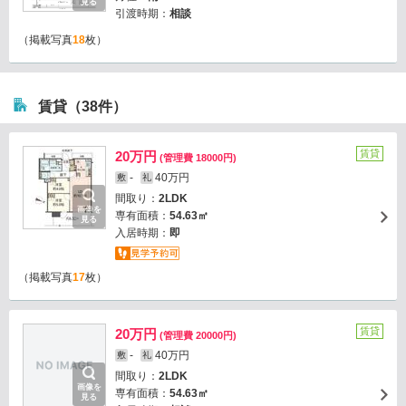
見る
引渡時期：
相談
（掲載写真
18
枚）
賃貸（38件）
賃貸
20万円
(管理費 18000円)
-
40万円
敷
礼
間取り：
2LDK
画像を
専有面積：
54.63㎡
見る
入居時期：
即
（掲載写真
17
枚）
賃貸
20万円
(管理費 20000円)
-
40万円
敷
礼
間取り：
2LDK
画像を
専有面積：
54.63㎡
見る