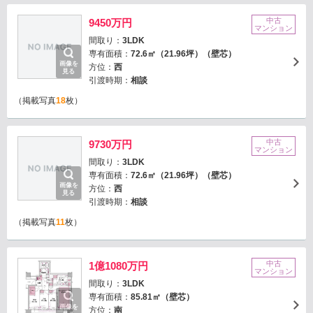
中古
9450万円
マンション
間取り：
3LDK
専有面積：
72.6㎡（21.96坪）（壁芯）
画像を
方位：
西
見る
引渡時期：
相談
（掲載写真
18
枚）
中古
9730万円
マンション
間取り：
3LDK
専有面積：
72.6㎡（21.96坪）（壁芯）
画像を
方位：
西
見る
引渡時期：
相談
（掲載写真
11
枚）
中古
1億1080万円
マンション
間取り：
3LDK
専有面積：
85.81㎡（壁芯）
画像を
方位：
南