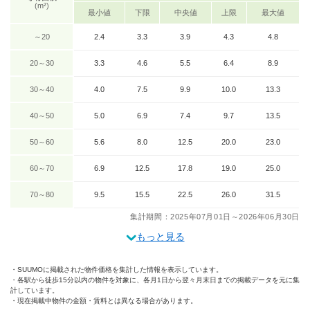
(m²)
最小値
下限
中央値
上限
最大値
～20
2.4
3.3
3.9
4.3
4.8
20～30
3.3
4.6
5.5
6.4
8.9
30～40
4.0
7.5
9.9
10.0
13.3
40～50
5.0
6.9
7.4
9.7
13.5
50～60
5.6
8.0
12.5
20.0
23.0
60～70
6.9
12.5
17.8
19.0
25.0
70～80
9.5
15.5
22.5
26.0
31.5
集計期間：2025年07月01日～2026年06月30日
もっと見る
SUUMOに掲載された物件価格を集計した情報を表示しています。
各駅から徒歩15分以内の物件を対象に、各月1日から翌々月末日までの掲載データを元に集
計しています。
現在掲載中物件の金額・賃料とは異なる場合があります。