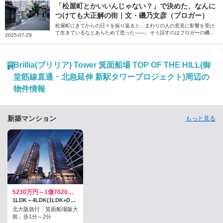
っていただきました。
「松屋町とかいいんじゃない？」で決めた、なんに
つけても大正解の街｜文・磯乃文彦（ブロガー）
松屋町にきてからの日々を振り返ると、まわりの人の意見に影響を受け
て生きているなとあらためて思った――。そう話すのはブロガーの磯乃
2025-07-29
文彦さん。パートナーの転勤で住むことになった大阪の松屋町での暮ら
しについて、おすすめのお店などを交えながら綴っていただきました。
Brillia(ブリリア) Tower 箕面船場 TOP OF THE HILL(御
堂筋線直通・北急延伸 新駅タワープロジェクト)周辺の
物件情報
新築マンション
もっと見る
5230万円～1億7020万円
1LDK～4LDK(1LDK+D～4LDK) / 54.37平米～125.89平米、(住戸専有面積：53.9平米～125.31平米、専有トランクルーム面積：0.47平米～1.09平米)
北大阪急行「箕面船場阪大
前」歩1分～2分