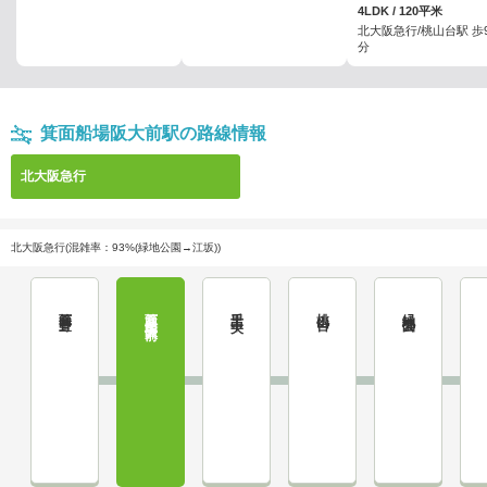
4LDK / 120平米
北大阪急行/桃山台駅 歩
分
箕面船場阪大前駅の路線情報
北大阪急行
北大阪急行(混雑率：93%(緑地公園→江坂))
箕面萱野
箕面船場阪大前
千里中央
桃山台
緑地公園