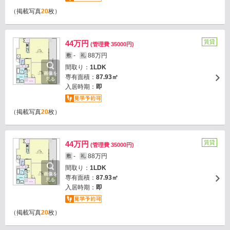
（掲載写真
20
枚）
賃貸
44万円
(管理費 35000円)
-
88万円
敷
礼
間取り：
1LDK
画像を
専有面積：
87.93㎡
見る
入居時期：
即
（掲載写真
20
枚）
賃貸
44万円
(管理費 35000円)
-
88万円
敷
礼
間取り：
1LDK
画像を
専有面積：
87.93㎡
見る
入居時期：
即
（掲載写真
20
枚）