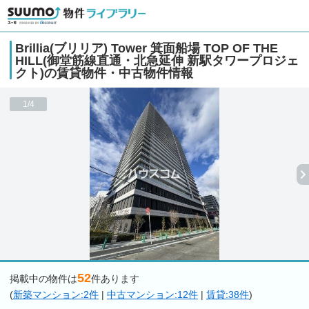
Brillia(ブリリア) Tower 箕面船場 TOP OF THE
HILL(御堂筋線直通・北急延伸 新駅タワープロジェ
クト)の賃貸物件・中古物件情報
1/4
52
掲載中の物件は
件あります
(
新築マンション:2件
|
中古マンション:12件
|
賃貸:38件
)