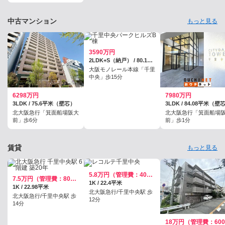
中古マンション
もっと見る
3590万円
2LDK+S（納戸） / 80.19平米（壁芯）
大阪モノレール本線「千里
中央」歩15分
6298万円
7980万円
3LDK / 75.6平米（壁芯）
3LDK / 84.08平米（壁
北大阪急行「箕面船場阪大
北大阪急行「箕面船場
前」歩6分
前」歩1分
賃貸
もっと見る
5.8万円（管理費：4000円）
7.5万円（管理費：8000円）
1K / 22.4平米
1K / 22.98平米
北大阪急行/千里中央駅 歩
北大阪急行/千里中央駅 歩
12分
14分