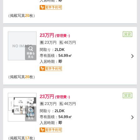
入居時期：
即
（掲載写真
20
枚）
賃貸
23万円
(管理費 -)
23万円
46万円
敷
礼
間取り：
2LDK
画像を
専有面積：
54.99㎡
見る
入居時期：
即
（掲載写真
20
枚）
賃貸
23万円
(管理費 -)
23万円
46万円
敷
礼
間取り：
2LDK
画像を
専有面積：
54.99㎡
見る
入居時期：
即
（掲載写真
17
枚）