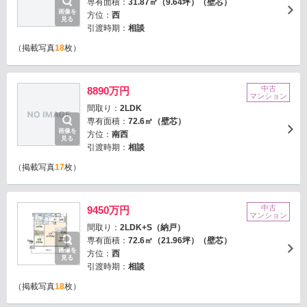
専有面積：
31.87㎡（9.64坪）（壁芯）
画像を
方位：
西
見る
引渡時期：
相談
（掲載写真
18
枚）
中古
8890万円
マンション
間取り：
2LDK
専有面積：
72.6㎡（壁芯）
画像を
方位：
南西
見る
引渡時期：
相談
（掲載写真
17
枚）
中古
9450万円
マンション
間取り：
2LDK+S（納戸）
専有面積：
72.6㎡（21.96坪）（壁芯）
画像を
方位：
西
見る
引渡時期：
相談
（掲載写真
18
枚）