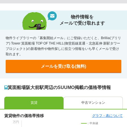
物件情報を
メールで受け取れます
物件ライブラリーの「募集開始メール」にご登録いただくと、Brillia(ブリリ
ア) Tower 箕面船場 TOP OF THE HILL(御堂筋線直通・北急延伸 新駅タワー
プロジェクト)の新着物件や物件探しに役立つ情報をいち早くメールで受け
取れます。
メールを受け取る(無料)
箕面船場阪大前駅周辺のSUUMO掲載の価格帯情報
賃貸
中古マンション
賃貸物件の価格帯推移
グラフ・表について
万円
：中央値