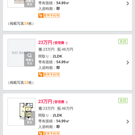
画像を
専有面積：
54.99㎡
見る
入居時期：
即
（掲載写真
14
枚）
賃貸
23万円
(管理費 -)
23万円
46万円
敷
礼
間取り：
2LDK
画像を
専有面積：
54.99㎡
見る
入居時期：
即
（掲載写真
12
枚）
賃貸
23万円
(管理費 -)
23万円
46万円
敷
礼
間取り：
2LDK
画像を
専有面積：
54.99㎡
見る
入居時期：
即