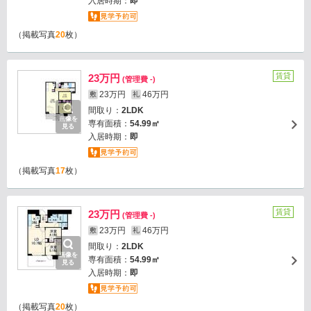
入居時期：
即
（掲載写真
20
枚）
賃貸
23万円
(管理費 -)
23万円
46万円
敷
礼
間取り：
2LDK
画像を
専有面積：
54.99㎡
見る
入居時期：
即
（掲載写真
17
枚）
賃貸
23万円
(管理費 -)
23万円
46万円
敷
礼
間取り：
2LDK
画像を
専有面積：
54.99㎡
見る
入居時期：
即
（掲載写真
20
枚）