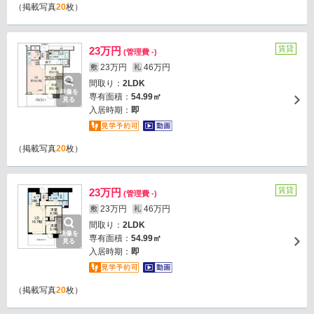
（掲載写真
20
枚）
賃貸
23万円
(管理費 -)
23万円
46万円
敷
礼
間取り：
2LDK
画像を
専有面積：
54.99㎡
見る
入居時期：
即
（掲載写真
20
枚）
賃貸
23万円
(管理費 -)
23万円
46万円
敷
礼
間取り：
2LDK
画像を
専有面積：
54.99㎡
見る
入居時期：
即
（掲載写真
20
枚）