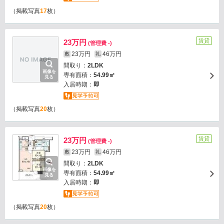
（掲載写真
17
枚）
賃貸
23万円
(管理費 -)
23万円
46万円
敷
礼
間取り：
2LDK
画像を
専有面積：
54.99㎡
見る
入居時期：
即
（掲載写真
20
枚）
賃貸
23万円
(管理費 -)
23万円
46万円
敷
礼
間取り：
2LDK
画像を
専有面積：
54.99㎡
見る
入居時期：
即
（掲載写真
20
枚）