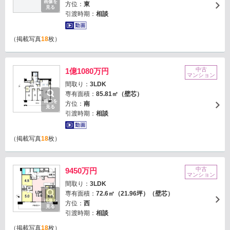
画像を
方位：
東
見る
引渡時期：
相談
（掲載写真
18
枚）
中古
1億1080万円
マンション
間取り：
3LDK
専有面積：
85.81㎡（壁芯）
画像を
方位：
南
見る
引渡時期：
相談
（掲載写真
18
枚）
中古
9450万円
マンション
間取り：
3LDK
専有面積：
72.6㎡（21.96坪）（壁芯）
画像を
方位：
西
見る
引渡時期：
相談
（掲載写真
18
枚）