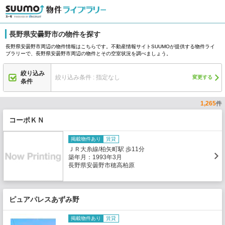
長野県安曇野市の物件を探す
長野県安曇野市周辺の物件情報はこちらです。不動産情報サイトSUUMOが提供する物件ライ
ブラリーで、長野県安曇野市周辺の物件とその空室状況を調べましょう。
絞り込み
絞り込み条件 : 指定なし
変更する
条件
1,265
件
コーポＫＮ
掲載物件あり
賃貸
ＪＲ大糸線/柏矢町駅 歩11分
築年月：1993年3月
長野県安曇野市穂高柏原
ピュアパレスあずみ野
掲載物件あり
賃貸