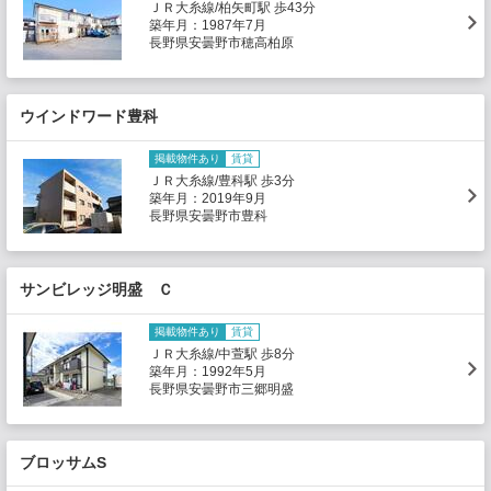
ＪＲ大糸線/柏矢町駅 歩43分
築年月：1987年7月
長野県安曇野市穂高柏原
ウインドワード豊科
掲載物件あり
賃貸
ＪＲ大糸線/豊科駅 歩3分
築年月：2019年9月
長野県安曇野市豊科
サンビレッジ明盛 Ｃ
掲載物件あり
賃貸
ＪＲ大糸線/中萱駅 歩8分
築年月：1992年5月
長野県安曇野市三郷明盛
ブロッサムS