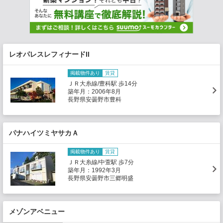
レオパレスレフィナードII
掲載物件あり
賃貸
ＪＲ大糸線/豊科駅 歩14分
築年月：2006年8月
長野県安曇野市豊科
パナハイツミヤサカＡ
掲載物件あり
賃貸
ＪＲ大糸線/中萱駅 歩7分
築年月：1992年3月
長野県安曇野市三郷明盛
メゾンアベニュー