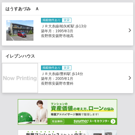
はうすあづみ Ａ
掲載物件あり
賃貸
ＪＲ大糸線/柏矢町駅 歩13分
築年月：1995年3月
長野県安曇野市穂高
イレブンハウス
掲載物件あり
賃貸
ＪＲ大糸線/豊科駅 歩14分
築年月：2005年1月
長野県安曇野市豊科