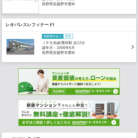
長野県安曇野市豊科
レオパレスレフィナードI
掲載物件あり
賃貸
ＪＲ大糸線/豊科駅 歩12分
築年月：2006年6月
長野県安曇野市豊科