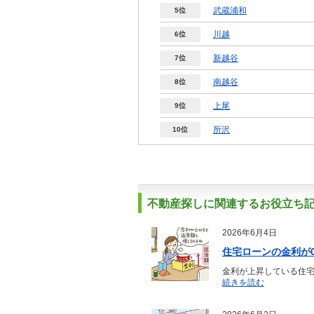
武蔵浦和
5位
川越
6位
新越谷
7位
南越谷
8位
上尾
9位
所沢
10位
不動産探しに関連するお役立ち
2026年6月4日
住宅ローンの金利が
金利が上昇している住宅
続きを読む