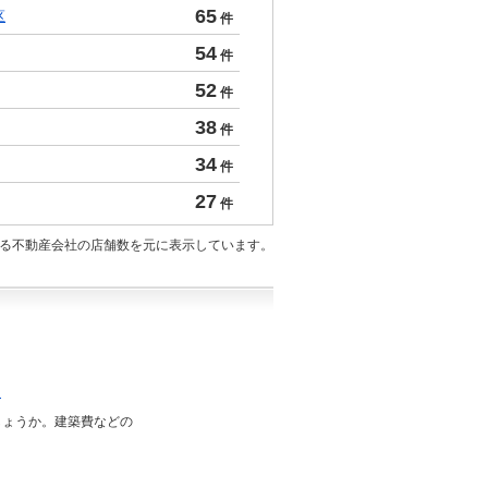
65
区
件
54
件
52
件
38
件
34
件
27
件
いる不動産会社の店舗数を元に表示しています。
？
しょうか。建築費などの