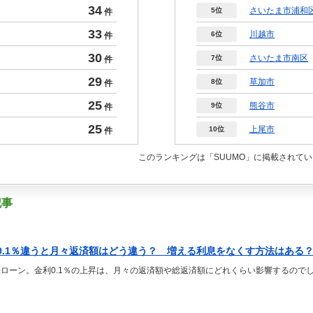
34
さいたま市浦和
5位
件
33
川越市
6位
件
30
さいたま市南区
7位
件
29
草加市
8位
件
25
熊谷市
9位
件
25
上尾市
10位
件
このランキングは「SUUMO」に掲載されて
記事
0.1％違うと月々返済額はどう違う？ 増える利息をなくす方法はある
ローン。金利0.1％の上昇は、月々の返済額や総返済額にどれくらい影響するので