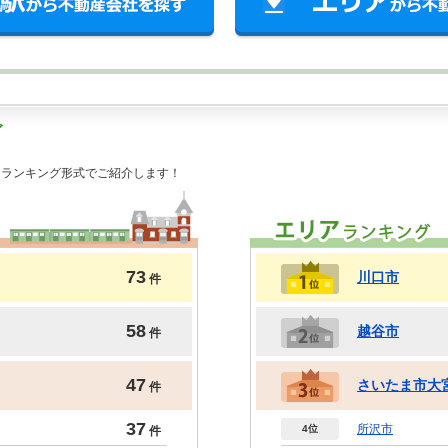
グ
をランキング形式でご紹介します！
73
川口市
件
58
越谷市
件
47
さいたま市大
件
37
所沢市
4位
件