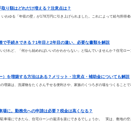
？手取り額はどれだけ増える？注意点は？
で、いわゆる「年収の壁」が178万円に引き上げられました。これによって給与所得
整で手続きできる？1年目と2年目の違い、必要な書類を解説
たいけれど、「何から始めればいいのかわからない」と悩んでいませんか？住宅ロー
ー）を増築する方法はある？メリット・注意点・補助金についても解説
）の増築は、洗濯物をたくさん干せる便利さや、家族のくつろぎの場をつくることで
車場に。勤務先への申請は必要？税金は高くなる？
し駐車場にできたら、住宅ローンの返済を楽にできるでしょうか。 実は、敷地の空