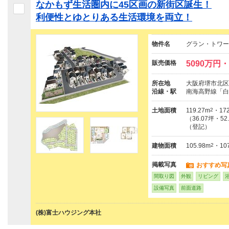
なかもず生活圏内に45区画の新街区誕生！
利便性とゆとりある生活環境を両立！
物件名
グラン・トワー
販売価格
5090万円・
所在地
大阪府堺市北区
沿線・駅
南海高野線「白
土地面積
119.27m
2
・172
（36.07坪・52
（登記）
建物面積
105.98m
2
・107
掲載写真
おすすめ写
間取り図
外観
リビング
設備写真
前面道路
(株)富士ハウジング本社