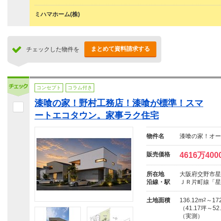
ミハマホーム(株)
まとめて資料請求する
チェックした物件を
コンセプト
コラム付き
漆喰の家！野村工務店！漆喰が標準！スマ
ートエコタウン。家事ラク住宅
物件名
漆喰の家！オー
販売価格
4616万40
所在地
大阪府交野市星田
沿線・駅
ＪＲ片町線「星
土地面積
136.12m
2
～172
（41.17坪～52
（実測）