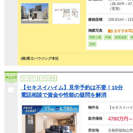
（36.34坪～47
（実測）
建物面積
106.81m
2
～119
掲載写真
おすすめ写
間取り図
外観
前面道路
玄関
(株)富士ハウジング本社
コンセプト
コラム付き
【セキスイハイム】見学予約は不要！10分
電話相談で資金や性能の疑問を解消
物件名
【セキスイハイ
販売価格
4780万円～
所在地
京都府福知山市