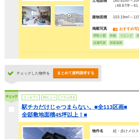
土地面積
160.92m
2
～204
（48.67坪～61
建物面積
103.19m
2
～115
掲載写真
おすすめ写
間取り図
外観
リビング
設備写真
前面道路
まとめて資料請求する
チェックした物件を
コンセプト
3Dビュー
コラム付き
駅チカだけじゃつまらない。■全113区画■
全邸敷地面積45坪以上！■
物件名
続・歩けメロス