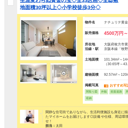
生涯変わらぬ黄金の宝◇全33区画◇全邸敷
地面積30坪以上◇小学校徒歩3分◇
物件名
ナチュリテ黄金
販売価格
4500万円～
所在地
大阪府枚方市黄金
沿線・駅
京阪本線「牧野
土地面積
101.34m
2
～144
（30.65坪～43
建物面積
92.57m
2
～120
掲載写真
おすすめ写
間取り図
外観
前面道路
収納
閑静な住宅街でありながら、生活利便施設も身近に揃
たマイホームをお届けします◎設備 や仕様、周辺環
せ！
担当：
太田