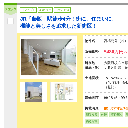
コンセプト
3Dビュー
コラム付き
JR「藤阪」駅徒歩4分！街に、住まいに、
機能と美しさを追求した新街区！
物件名
高橋開発（株）D
販売価格
5480万円～
所在地
大阪府枚方市藤
沿線・駅
ＪＲ片町線「藤
土地面積
151.52m
2
～179
（45.83坪～54
（登記）
建物面積
99.18m
2
・99.
掲載写真
おすすめ写
間取り図
外観
前面道路
構造写真