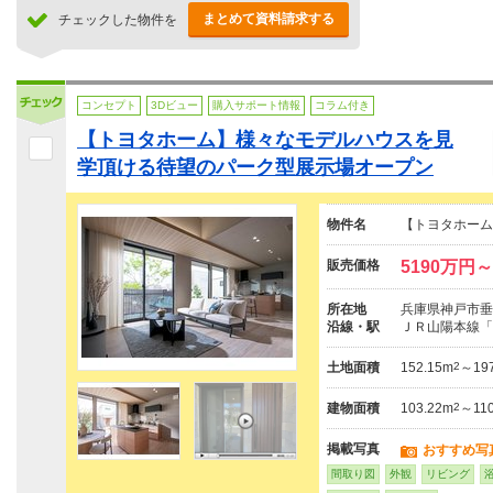
まとめて資料請求する
チェックした物件を
コンセプト
3Dビュー
購入サポート情報
コラム付き
【トヨタホーム】様々なモデルハウスを見
学頂ける待望のパーク型展示場オープン
物件名
【トヨタホーム
販売価格
5190万円～
所在地
兵庫県神戸市垂
沿線・駅
ＪＲ山陽本線「
土地面積
152.15m
2
～197
建物面積
103.22m
2
～110
掲載写真
おすすめ写
間取り図
外観
リビング