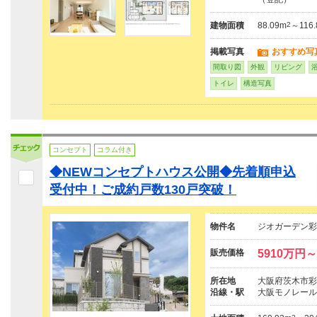
建物面積
88.09m
2
～116.
掲載写真
おすすめ写
間取り図
外観
リビング
トイレ
構造写真
コンセプト
コラム付き
◆NEWコンセプトハウス公開◆先着順申込
受付中！ご成約戸数130戸突破！
物件名
ジオガーデン彩
販売価格
5910万円～
所在地
大阪府茨木市彩
沿線・駅
大阪モノレール