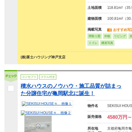
土地面積
118.81m
2
（35
建物面積
100.81m
2
（30
掲載写真
おすすめ写
間取り図
外観
リビング
トイレ
構造写真
(株)富士ハウジング神戸支店
コンセプト
コラム付き
積水ハウスのノウハウ・施工品質が詰まっ
た分譲住宅が亀岡駅北に誕生！
物件名
SEKISUI HOU
販売価格
4580万円～
所在地
京都府亀岡市亀