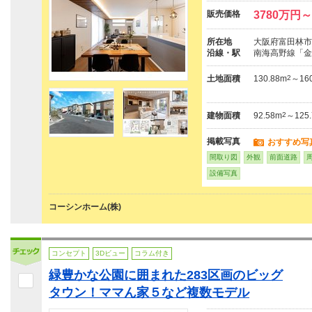
販売価格
3780万円～
所在地
大阪府富田林市
沿線・駅
南海高野線「金
土地面積
130.88m
2
～160
建物面積
92.58m
2
～125
掲載写真
おすすめ写
間取り図
外観
前面道路
設備写真
コーシンホーム(株)
コンセプト
3Dビュー
コラム付き
緑豊かな公園に囲まれた283区画のビッグ
タウン！ママん家５など複数モデル