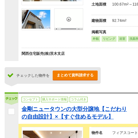
土地面積
100.67m
2
～118
建物面積
92.74m
2
掲載写真
外観
リビング
浴室
洗面
関西住宅販売(株)茨木支店
まとめて資料請求する
チェックした物件を
コンセプト
購入サポート情報
コラム付き
金剛ニュータウンの大型分譲地【こだわり
の自由設計】×【すぐ住めるモデル】
物件名
フィアスコート金