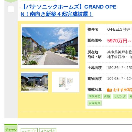
【パナソニックホームズ】GRAND OPE
N！南向き新築４邸完成披露！
物件名
G-FEELS 
販売価格
5970万円～
所在地
兵庫県神戸市垂水
沿線・駅
地下鉄西神・山
土地面積
150.36m
2
～150
建物面積
109.68m
2
～124
掲載写真
おすすめ写
間取り図
外観
リビング
設備写真
コンセプト
コラム付き