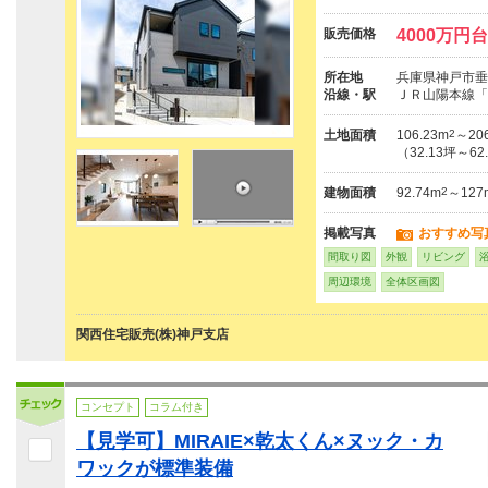
販売価格
4000万円
所在地
兵庫県神戸市垂
沿線・駅
ＪＲ山陽本線「
土地面積
106.23m
2
～206
（32.13坪～62
建物面積
92.74m
2
～127
掲載写真
おすすめ写
間取り図
外観
リビング
周辺環境
全体区画図
関西住宅販売(株)神戸支店
コンセプト
コラム付き
【見学可】MIRAIE×乾太くん×ヌック・カ
ワックが標準装備