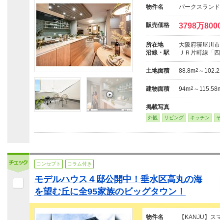
物件名
パークスランド
販売価格
3798万80
所在地
大阪府寝屋川市
沿線・駅
ＪＲ片町線「四
土地面積
88.8m
2
～102.
建物面積
94m
2
～115.58
掲載写真
外観
リビング
キッチン
コンセプト
コラム付き
モデルハウス４邸公開中！垂水区高丸の海
を望む丘に全95家族のビッグタウン！
物件名
【KANJU】