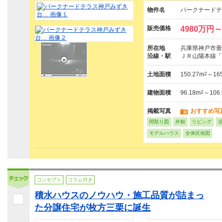
物件名
パークナードテ
販売価格
4980万円～
所在地
兵庫県神戸市垂
沿線・駅
ＪＲ山陽本線「
土地面積
150.27m
2
～165
建物面積
96.18m
2
～106
掲載写真
おすすめ写
間取り図
外観
リビング
モデルハウス
全体区画図
コンセプト
コラム付き
積水ハウスのノウハウ・施工品質が詰まっ
た分譲住宅が枚方三栗に誕生