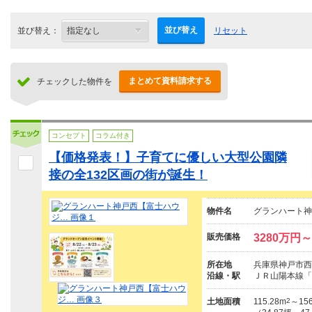
並び替え
並び替え：
リセット
まとめて資料請求する
チェックした物件を
コンセプト
コラム付き
【価格発表！】子育てに優しい大型公園隣
接の全132区画の街が誕生！
物件名
グランハート神
販売価格
3280万円
所在地
兵庫県神戸市西
沿線・駅
ＪＲ山陽本線「
土地面積
115.28m
2
～156