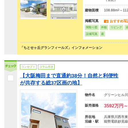
建物面積
108.88m
2
～112
掲載写真
おすすめ写
間取り図
外観
リビング
設備写真
庭
「ちとせヶ丘グランフィールズ」インフォメーション
コンセプト
コラム付き
【大阪梅田まで直通約38分！自然と利便性
が共存する総37区画の地】
物件名
グリーンヒル川
販売価格
3592万円～
所在地
兵庫県川西市東畦
沿線・駅
能勢電鉄妙見線