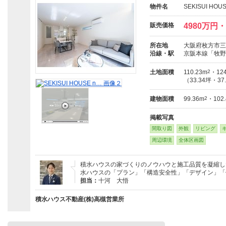
物件名
SEKISUI HOU
販売価格
4980万円・
所在地
大阪府枚方市三
沿線・駅
京阪本線「牧野
土地面積
110.23m
2
・124
（33.34坪・37
建物面積
99.36m
2
・102
掲載写真
間取り図
外観
リビング
周辺環境
全体区画図
積水ハウスの家づくりのノウハウと施工品質を凝縮し
水ハウスの「プラン」「構造安全性」「デザイン」「
担当：
十河 大悟
積水ハウス不動産(株)高槻営業所