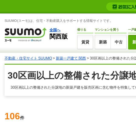
SUUMO(スーモ)は、住宅・不動産購入をサポートする情報サイトです。
全国へ
借りる
マンションを買う
一戸
関西版
賃貸
新築
中古
不動産・住宅サイト SUUMO
>
新築一戸建て 関西
> 30区画以上の整備された分
30区画以上の整備された分譲
30区画以上の整備された分譲地の新築戸建を販売区画に含む物件を特集して
106
件