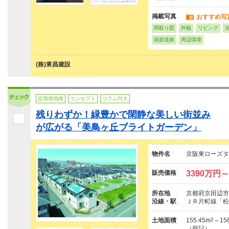
掲載写真
おすすめ写
間取り図
外観
リビング
前面道路
周辺環境
(株)東昌建設
定期借地権
コンセプト
コラム付き
残りわずか！緑豊かで閑静な美しい街並み
が広がる「美鳥ヶ丘ブライトガーデン」
物件名
京阪東ローズタ
販売価格
3390万円～
所在地
京都府京田辺市
沿線・駅
ＪＲ片町線「松
土地面積
155.45m
2
～156
（登記）