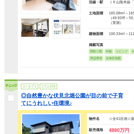
沿線・駅
ＪＲ山陰本線「
土地面積
165.08m
2
～165
（49.93坪～50
（実測）
建物面積
100.33m
2
～112
掲載写真
間取り図
外観
リビング
周辺環境
全体区画図
コンセプト
コラム付き
◎自然豊かな伏見北堀公園が目の前で子育
てにうれしい住環境♪
物件名
☆全41区画☆
販売価格
4880万円