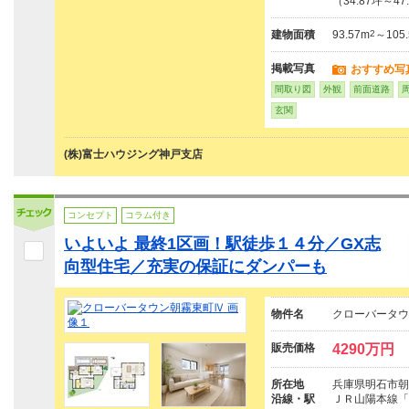
（34.87坪～47
建物面積
93.57m
2
～105
掲載写真
おすすめ写
間取り図
外観
前面道路
玄関
(株)富士ハウジング神戸支店
コンセプト
コラム付き
いよいよ 最終1区画！駅徒歩１４分／GX志
向型住宅／充実の保証にダンパーも
物件名
クローバータウ
販売価格
4290万円
所在地
兵庫県明石市朝
沿線・駅
ＪＲ山陽本線「