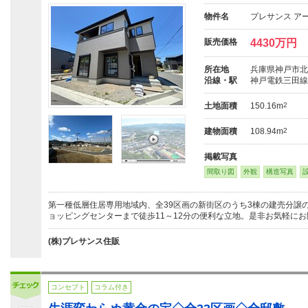
物件名
プレサンス ア
販売価格
4430万円
所在地
兵庫県神戸市北
沿線・駅
神戸電鉄三田線
土地面積
150.16m
2
建物面積
108.94m
2
掲載写真
間取り図
外観
構造写真
第一種低層住居専用地域内、全39区画の新街区のうち3棟の建売分譲
ョッピングセンターまで徒歩11～12分の便利な立地。是非お気軽に
(株)プレサンス住販
コンセプト
コラム付き