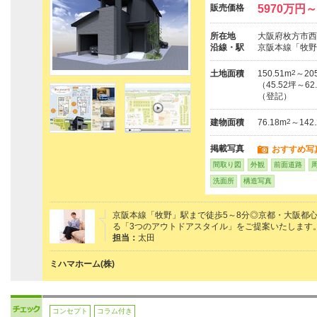
販売価格
5970万円～
所在地
大阪府枚方市西
沿線・駅
京阪本線「牧野
土地面積
150.51m
2
～205
（45.52坪～62
（登記）
建物面積
76.18m
2
～142
掲載写真
おすすめ写
間取り図
外観
前面道路
洗面所
構造写真
京阪本線「牧野」駅まで徒歩5～8分◎京都・大阪都
る「3つのアウトドアスタイル」をご提案いたします
担当：
太田
ミハマホーム(株)
コンセプト
コラム付き