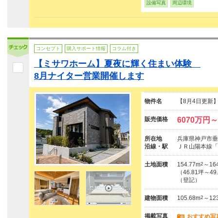
設備写真
周辺環境
コンセプト
購入サポート情報
コラム付き
【ミサワホーム】夏夜に輝く住まい体験
8月ナイター営業開催します
物件名
【8月4日更新
販売価格
6070万円～
所在地
兵庫県神戸市垂
沿線・駅
ＪＲ山陽本線「
土地面積
154.77m
2
～164
（46.81坪～49
（登記）
建物面積
105.68m
2
～123
掲載写真
おすすめ写