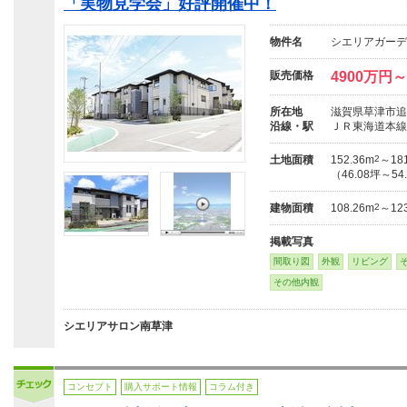
「実物見学会」好評開催中！
物件名
シエリアガーデ
販売価格
4900万円
所在地
滋賀県草津市追分
沿線・駅
ＪＲ東海道本線
土地面積
152.36m
2
～181
（46.08坪～54
建物面積
108.26m
2
～123
掲載写真
間取り図
外観
リビング
その他内観
シエリアサロン南草津
コンセプト
購入サポート情報
コラム付き