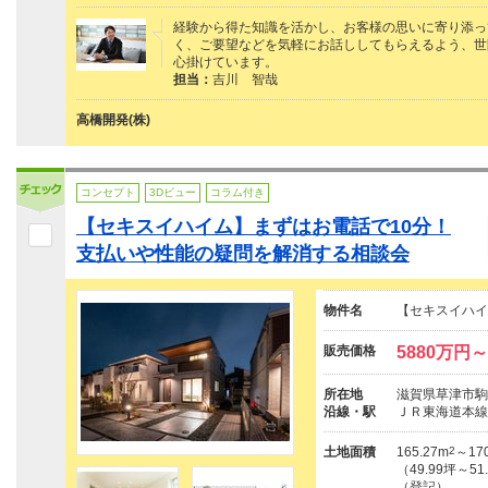
経験から得た知識を活かし、お客様の思いに寄り添っ
く、ご要望などを気軽にお話ししてもらえるよう、世
心掛けています。
担当：
吉川 智哉
高橋開発(株)
コンセプト
3Dビュー
コラム付き
【セキスイハイム】まずはお電話で10分！
支払いや性能の疑問を解消する相談会
物件名
【セキスイハイ
販売価格
5880万円～
所在地
滋賀県草津市駒井
沿線・駅
ＪＲ東海道本線
土地面積
165.27m
2
～170
（49.99坪～51
（登記）