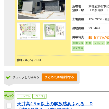
所在地
京都府京都市伏
沿線・駅
ＪＲ奈良線「Ｊ
土地面積
124.79m
2
（登
建物面積
99.64m
2
掲載写真
おすすめ写
間取り図
外観
リビング
前面道路
(株)メルディアDC
まとめて資料請求する
チェックした物件を
コンセプト
コラム付き
天井高2.9ｍ以上の解放感あふれるＬＤ