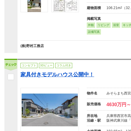
建物面積
106.21m
2
（32
掲載写真
外観
リビング
浴室
キッ
設備写真
(株)野村工務店
コンセプト
3Dビュー
コラム付き
家具付きモデルハウス公開中！
物件名
みそらまち西宮
販売価格
4630万円～
所在地
兵庫県西宮市高須
沿線・駅
阪神武庫川線「
2