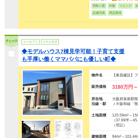
間取り図
外観
リビング
設備写真
周辺環境
コンセプト
コラム付き
◆モデルハウス7棟見学可能！子育て支援
も手厚い働くママパパにも優しい町◆
物件名
【東昌建設】プ
販売価格
3180万円～
所在地
大阪府泉南郡熊
沿線・駅
ＪＲ阪和線「熊
土地面積
125.59m
2
～150
（37.99坪～45
（登記）
建物面積
94m
2
～101.44