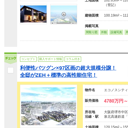
土地面積
102.65m
～120
（登記）
建物面積
100.19m
2
～112
掲載写真
間取り図
外観
設備写真
コンセプト
購入サポート情報
コラム付き
利便性バツグン×97区画の超大規模分譲！
全邸がZEH＋標準の高性能住宅！
物件名
エコノスシティ
販売価格
4780万円～
所在地
大阪府堺市中区深
沿線・駅
泉北高速鉄道「
土地面積
120.15m
2
～15