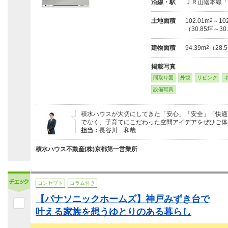
沿線・駅
ＪＲ山陰本線「
土地面積
102.01m
2
～102
（30.85坪～30
建物面積
94.39m
2
（28.
掲載写真
間取り図
外観
リビング
設備写真
積水ハウスが大切にしてきた「安心」「安全」「快適
でなく、子育てにこだわった空間アイデアをぜひご体
担当：
長谷川 和哉
積水ハウス不動産(株)京都第一営業所
コンセプト
コラム付き
【パナソニックホームズ】神戸みずき台で
叶える家族を想うゆとりのある暮らし