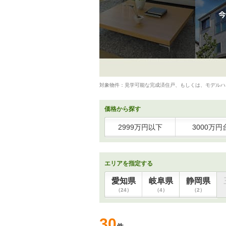
対象物件：見学可能な完成済住戸、もしくは、モデルハ
価格から探す
2999万円以下
3000万円
エリアを指定する
愛知県
岐阜県
静岡県
（24）
（4）
（2）
30