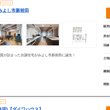
主コメント
ie みよし市新前田
販売
所在
沿線
質が詰まった分譲住宅がみよし市新前田に誕生！
土地
建物
間取
ビー
住宅)【ダイワハウス】