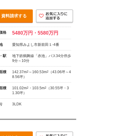
資料請求する
価格
5480万円・5580万円
地
愛知県みよし市新前田１-4番
・駅
地下鉄鶴舞線「赤池」バス34分停歩
9分～10分
面積
142.37m
2
～160.53m
2
（43.06坪～4
8.56坪）
面積
101.02m
2
・103.5m
2
（30.55坪・3
1.30坪）
り
3LDK