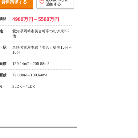
資料請求する
価格
4980万円～5568万円
地
愛知県岡崎市美合町字つむぎ東2-2
他
・駅
名鉄名古屋本線「美合」徒歩15分～
16分
面積
159.14m
2
～205.88m
2
面積
79.08m
2
～109.64m
2
り
2LDK～4LDK