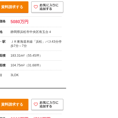
資料請求する
価格
5080万円
地
静岡県浜松市中央区有玉台４
・駅
ＪＲ東海道本線「浜松」バス43分停
歩7分～7分
面積
183.31m
2
（55.45坪）
面積
104.75m
2
（31.68坪）
り
3LDK
資料請求する