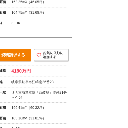
面積
152.25m
2
（46.05坪）
面積
104.75m
2
（31.68坪）
り
3LDK
資料請求する
価格
4180万円
地
岐阜県岐阜市江崎南26番23
・駅
ＪＲ東海道本線「西岐阜」徒歩21分
～21分
面積
199.41m
2
（60.32坪）
面積
105.16m
2
（31.81坪）