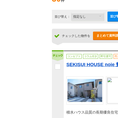
件
並び
並び替え：
まとめて資料
チェックした物件を
コンセプト
コラム付き
即引渡可
売
SEKISUI HOUSE no
積水ハウス品質の長期優良住宅