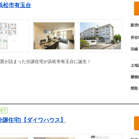
ie 浜松市有玉台
販売
所在
沿線
質が詰まった分譲住宅が浜松市有玉台に誕生！
土地
建物
間取
渡可
分譲住宅)【ダイワハウス】