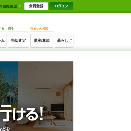
する
売る
住まいの相談
ーム
売却査定
講座/相談
暮らし