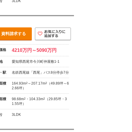
り
3LDK
資料請求する
価格
4210万円～5090万円
地
愛知県西尾市今川町仲屋敷1-1
・駅
名鉄西尾線「西尾」バス8分停歩7分
面積
164.93m
2
～207.17m
2
（49.89坪～6
2.66坪）
面積
98.68m
2
・104.33m
2
（29.85坪・3
1.55坪）
り
3LDK