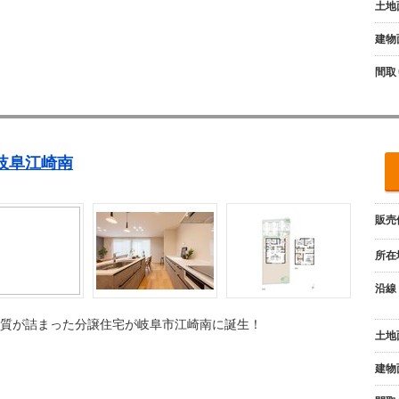
土地
建物
間取
ie 岐阜江崎南
販売
所在
沿線
質が詰まった分譲住宅が岐阜市江崎南に誕生！
土地
建物