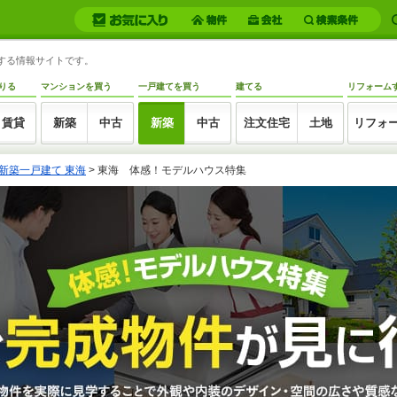
トする情報サイトです。
りる
マンションを買う
一戸建てを買う
建てる
リフォーム
賃貸
新築
中古
新築
中古
注文住宅
土地
リフォ
新築一戸建て 東海
>
東海 体感！モデルハウス特集