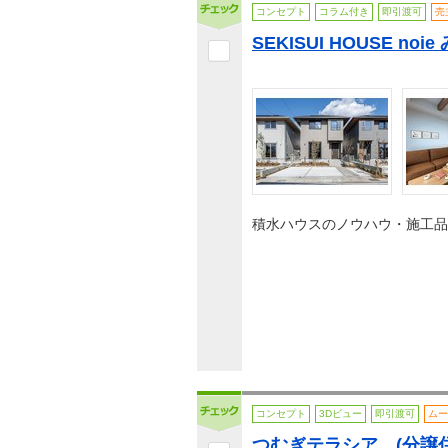
コンセプト
コラム付き
即引渡可
売
SEKISUI HOUSE no
積水ハウスのノウハウ・施工品
コンセプト
3Dビュー
即引渡可
ムー
つむぎテラシア (分譲