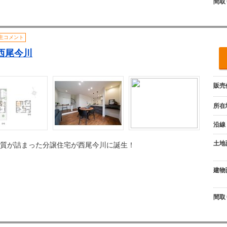
間取
主コメント
e 西尾今川
販売
所在
沿線
土地
質が詰まった分譲住宅が西尾今川に誕生！
建物
間取