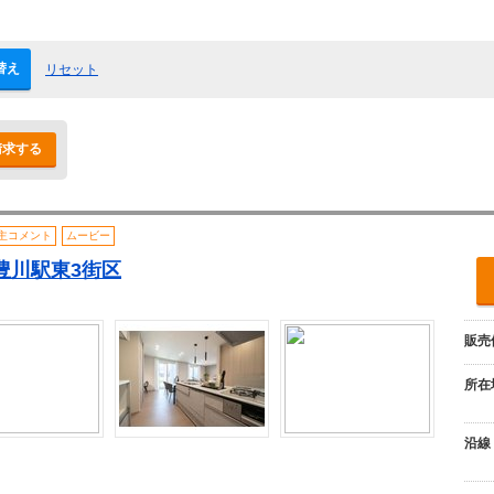
替え
リセット
請求する
主コメント
ムービー
ie 豊川駅東3街区
販売
所在
沿線