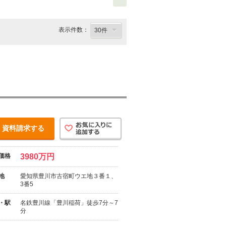
表示件数：
資料請求する
価格
3980万円
地
愛知県豊川市古宿町ウエ地３番１、
3番5
・駅
名鉄豊川線「豊川稲荷」徒歩7分～7
分