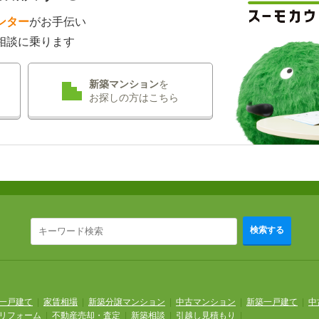
ンター
がお手伝い
相談に乗ります
新築マンション
を
お探しの方はこちら
検索する
一戸建て
|
家賃相場
|
新築分譲マンション
|
中古マンション
|
新築一戸建て
|
中
リフォーム
|
不動産売却・査定
|
新築相談
|
引越し見積もり
|