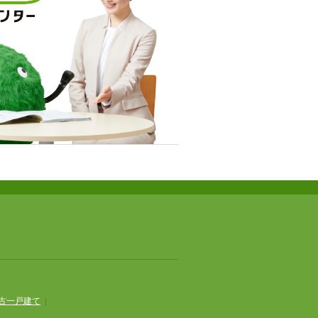
古一戸建て
|