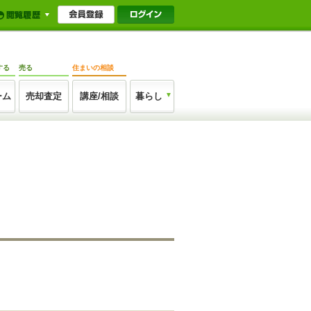
する
売る
住まいの相談
ーム
売却査定
講座/相談
暮らし