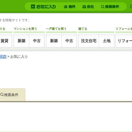
トする情報サイトです。
りる
マンションを買う
一戸建てを買う
建てる
リフォーム
賃貸
新築
中古
新築
中古
注文住宅
土地
リフォ
関西
>
お気に入り
検索条件