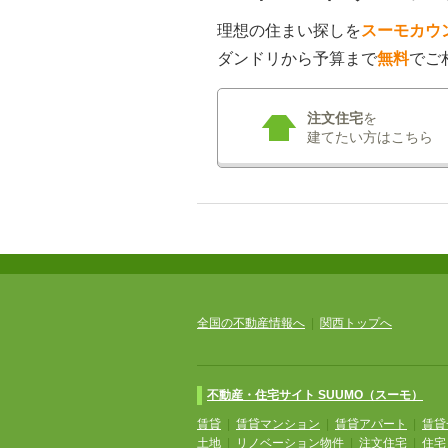
理想の住まい探しを
スーモカウ
ダンドリから予算まで
無料
でご
注文住宅
を
建てたい方はこちら
全国の不動産情報へ
|
関西トップへ
不動産・住宅サイト SUUMO（スーモ）
賃貸
|
賃貸マンション
|
賃貸アパート
|
賃貸
土地
|
リノベーション物件
|
注文住宅
|
住宅