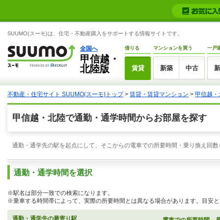
SUUMO(スーモ)は、住宅・不動産購入をサポートする情報サイトです。
全国へ
借りる
マンションを買う
一戸
甲信越・
北陸版
賃貸
新築
中古
不動産・住宅サイト SUUMO(スーモ)トップ
>
賃貸・賃貸マンション
>
甲信越・
甲信越・北陸で通勤・通学時間からお部屋を探す
通勤・通学先の駅を起点にして、そこからの電車での所要時間・乗り換え回数
通勤・通学時間を選択
※駅名は部分一致での検索になります。
※乗車する時間帯によって、実際の所要時間とは異なる場合があります。目安と
通勤・通学先の最寄り駅
電車での所要時間