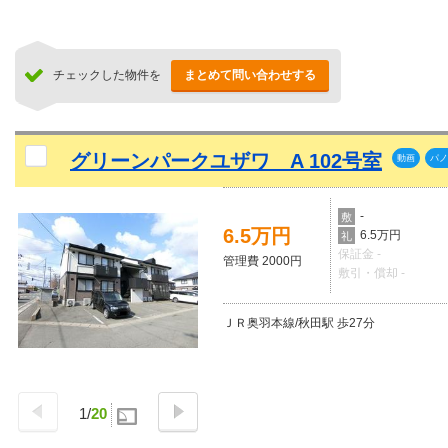
チェックした物件を
まとめて問い合わせする
グリーンパークユザワ A 102号室
動画
パノ
-
敷
6.5万円
6.5万円
礼
保証金 -
管理費 2000円
敷引・償却 -
ＪＲ奥羽本線/秋田駅 歩27分
1
/
20