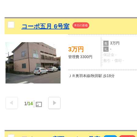
コーポ五月 6号室
本日の新着
3万円
敷
3万円
-
礼
保証金 -
管理費 3300円
敷引・償却 -
ＪＲ奥羽本線/秋田駅 歩18分
1
/
14