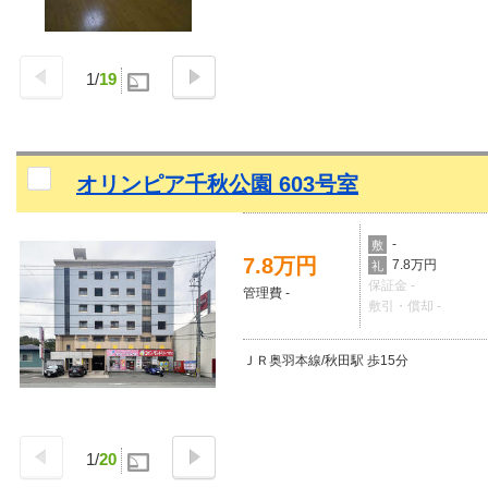
1
/
19
オリンピア千秋公園 603号室
-
敷
7.8万円
7.8万円
礼
保証金 -
管理費 -
敷引・償却 -
ＪＲ奥羽本線/秋田駅 歩15分
1
/
20