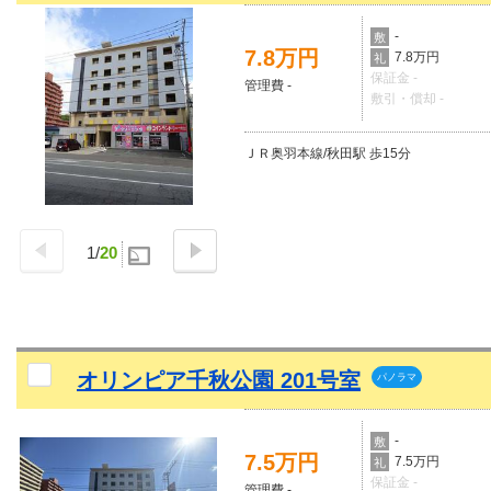
-
敷
7.8万円
7.8万円
礼
保証金 -
管理費 -
敷引・償却 -
ＪＲ奥羽本線/秋田駅 歩15分
1
/
20
オリンピア千秋公園 201号室
パノラマ
-
敷
7.5万円
7.5万円
礼
保証金 -
管理費 -