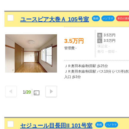
ユースピア大巻Ａ 105号室
動画
パノラマ
本日の新
3.5万円
敷
3.5万円
3.5万円
礼
保証金 -
管理費 -
敷引・償却 -
ＪＲ奥羽本線/秋田駅 歩25分
ＪＲ奥羽本線/秋田駅 バス10分 (バス停)
入口 歩3分
1
/
20
セジュール目長田II 101号室
動画
パノラマ