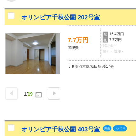
オリンピア千秋公園 202号室
15.4万円
敷
7.7万円
7.7万円
礼
保証金 -
管理費 -
敷引・償却 -
ＪＲ奥羽本線/秋田駅 歩17分
1
/
19
オリンピア千秋公園 403号室
動画
パノラマ