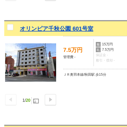
オリンピア千秋公園 601号室
15万円
敷
7.5万円
7.5万円
礼
保証金 -
管理費 -
敷引・償却 -
ＪＲ奥羽本線/秋田駅 歩15分
1
/
20