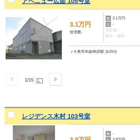
アベニュー広面 105号室
3.1万円
敷
3.1万円
-
礼
保証金 -
管理費 -
敷引・償却 -
ＪＲ奥羽本線/秋田駅 歩26分
1
/
15
レジデンス木村 103号室
-
敷
3.9万円
3.9万円
礼