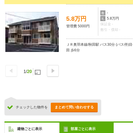
-
敷
5.8万円
5.8万円
礼
保証金 -
管理費 5000円
敷引・償却 -
ＪＲ奥羽本線/秋田駅 バス30分 (バス停)
田 歩6分
1
/
20
チェックした物件を
まとめて問い合わせする
建物ごとに表示
部屋ごとに表示