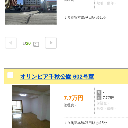
敷引・償却 -
ＪＲ奥羽本線/秋田駅 歩15分
1
/
20
オリンピア千秋公園 602号室
-
敷
7.7万円
7.7万円
礼
保証金 -
管理費 -
敷引・償却 -
ＪＲ奥羽本線/秋田駅 歩15分