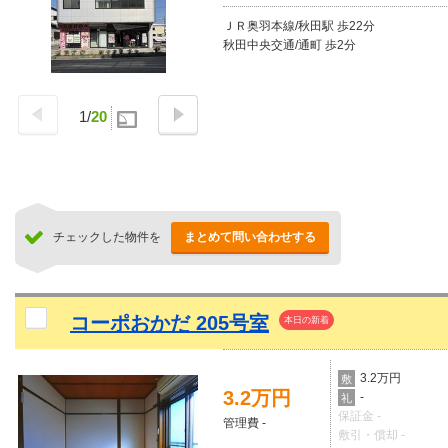
ＪＲ奥羽本線/秋田駅 歩22分
秋田中央交通/通町 歩2分
1
/
20
チェックした物件を
まとめて問い合わせする
コーポおかだ 205号室
本日の新着
3.2万円
敷
3.2万円
-
礼
保証金 -
管理費 -
敷引・償却 -