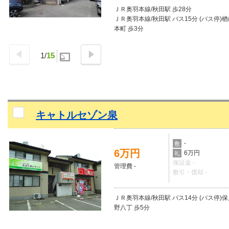
ＪＲ奥羽本線/秋田駅 歩28分
ＪＲ奥羽本線/秋田駅 バス15分 (バス停)
本町 歩3分
1
/
15
キャトルセゾン泉
-
敷
6万円
6万円
礼
保証金 -
管理費 -
敷引・償却 -
ＪＲ奥羽本線/秋田駅 バス14分 (バス停)
野八丁 歩5分