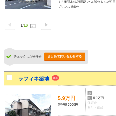
ＪＲ奥羽本線/秋田駅 バス20分 (バス停)
プリンス 歩8分
1
/
16
チェックした物件を
まとめて問い合わせする
ラフィネ築地
新着
-
敷
5.9万円
5.9万円
礼
保証金 -
管理費 5000円
敷引・償却 -