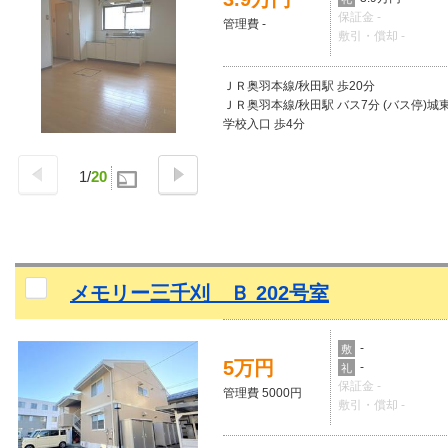
保証金 -
管理費 -
敷引・償却 -
ＪＲ奥羽本線/秋田駅 歩20分
ＪＲ奥羽本線/秋田駅 バス7分 (バス停)城
学校入口 歩4分
1
/
20
メモリー三千刈 Ｂ 202号室
-
敷
5万円
-
礼
保証金 -
管理費 5000円
敷引・償却 -