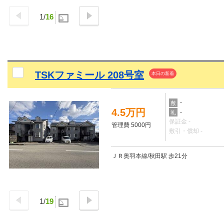
1
/
16
TSKファミール 208号室
本日の新着
-
敷
4.5万円
-
礼
保証金 -
管理費 5000円
敷引・償却 -
ＪＲ奥羽本線/秋田駅 歩21分
1
/
19