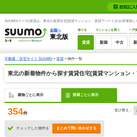
SUUMO(スーモ)賃貸は、東北の賃貸住宅[賃貸マンション・賃貸アパート]のお部屋探
全国へ
借りる
マンションを買う
一戸
東北版
賃貸
新築
中古
不動産・住宅サイト SUUMO
>
賃貸
> 物件一覧
東北の新着物件から探す賃貸住宅[賃貸マンション・
建物ごとに表示
部屋ごとに表示
354
並び替え：
件
チェックした物件を
まとめて問い合わせする