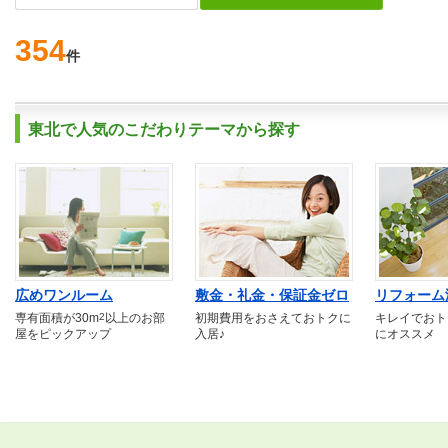
354
件
東北で人気のこだわりテーマから探す
広めワンルーム
敷金・礼金・保証金ゼロ
リフォーム
専有面積が30m
2
以上のお部
初期費用をおさえておトクに
キレイでおト
屋をピックアップ
入居♪
にオススメ