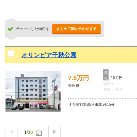
チェックした物件を
まとめて問い合わせする
オリンピア千秋公園
-
敷
7.5万円
7.5万円
礼
保証金 -
管理費 -
敷引・償却 -
ＪＲ奥羽本線/秋田駅 歩15分
1
/
20