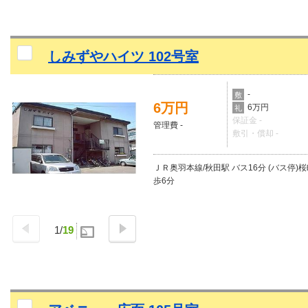
しみずやハイツ 102号室
-
敷
6万円
6万円
礼
保証金 -
管理費 -
敷引・償却 -
ＪＲ奥羽本線/秋田駅 バス16分 (バス停)
歩6分
1
/
19