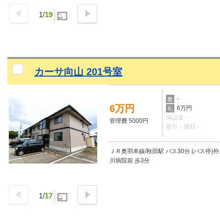
1
/
19
カーサ向山 201号室
-
敷
6万円
6万円
礼
保証金 -
管理費 5000円
敷引・償却 -
ＪＲ奥羽本線/秋田駅 バス30分 (バス停)
川病院前 歩3分
1
/
17