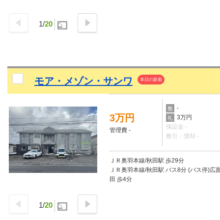
1
/
20
モア・メゾン・サンワ
本日の新着
-
敷
3万円
3万円
礼
保証金 -
管理費 -
敷引・償却 -
ＪＲ奥羽本線/秋田駅 歩29分
ＪＲ奥羽本線/秋田駅 バス8分 (バス停)広
田 歩4分
1
/
20