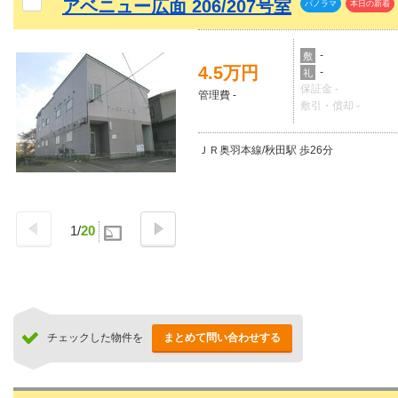
アベニュー広面 206/207号室
パノラマ
本日の新着
-
敷
4.5万円
-
礼
保証金 -
管理費 -
敷引・償却 -
ＪＲ奥羽本線/秋田駅 歩26分
1
/
20
チェックした物件を
まとめて問い合わせする