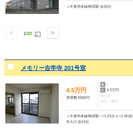
ＪＲ奥羽本線/秋田駅 歩26分
1
/
20
メモリー吉学寺 201号室
-
敷
4.5万円
4.5万円
礼
保証金 -
管理費 5000円
敷引・償却 -
ＪＲ奥羽本線/秋田駅 バス25分 (バス停)
寺入口 歩10分