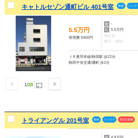
キャトルセゾン通町ビル 401号室
動画
パノラ
-
敷
5.5万円
5.5万円
礼
保証金 -
管理費 5000円
敷引・償却 -
ＪＲ奥羽本線/秋田駅 歩22分
秋田中央交通/通町 歩2分
1
/
20
トライアングル 201号室
動画
パノラマ
本日の新着
4.9万円
敷