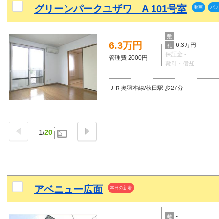
グリーンパークユザワ A 101号室
動画
パノ
-
敷
6.3万円
6.3万円
礼
保証金 -
管理費 2000円
敷引・償却 -
ＪＲ奥羽本線/秋田駅 歩27分
1
/
20
アベニュー広面
本日の新着
-
敷