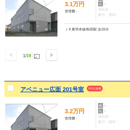
3.1万円
-
礼
保証金 -
管理費 -
敷引・償却 -
ＪＲ奥羽本線/秋田駅 歩26分
1
/
19
アベニュー広面 201号室
本日の新着
-
敷
3.2万円
-
礼
保証金 -
管理費 -
敷引・償却 -