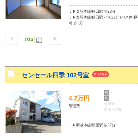
ＪＲ奥羽本線/秋田駅 歩23分
ＪＲ奥羽本線/秋田駅 バス22分 (バス停)
町 歩1分
1
/
16
センセール四季 102号室
本日の新着
-
敷
4.2万円
-
礼
保証金 -
管理費 -
敷引・償却 -
ＪＲ羽越本線/新屋駅 歩37分