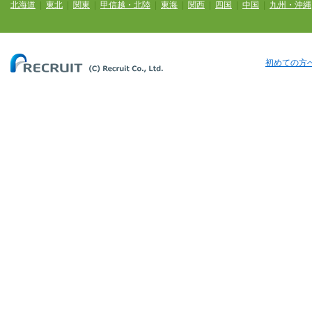
北海道
|
東北
|
関東
|
甲信越・北陸
|
東海
|
関西
|
四国
|
中国
|
九州・沖縄
初めての方