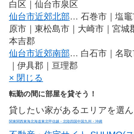
白区｜仙台市泉区
仙台市近郊北部
… 石巻市｜塩
原市｜東松島市｜大崎市｜宮城
本吉郡
仙台市近郊南部
… 白石市｜名
｜伊具郡｜亘理郡
× 閉じる
転勤の間に部屋を貸そう！
貸したい家があるエリアを選ん
関東
関西
東海
北海道
東北
甲信越・北陸
四国
中国
九州・沖縄