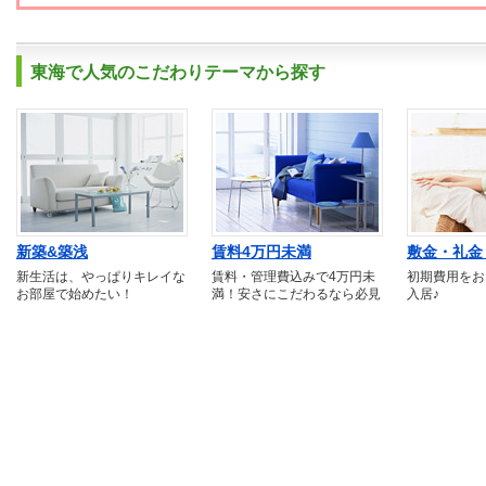
東海で人気のこだわりテーマから探す
新築&築浅
賃料4万円未満
敷金・礼金
新生活は、やっぱりキレイな
賃料・管理費込みで4万円未
初期費用をお
お部屋で始めたい！
満！安さにこだわるなら必見
入居♪