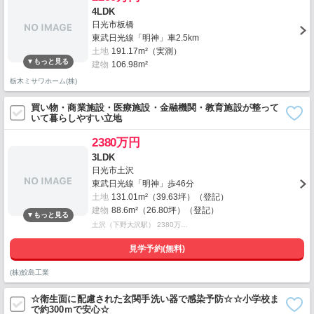
4LDK
日光市板橋
東武日光線「明神」車2.5km
土地
191.17m²（実測）
建物
106.98m²
栃木ミサワホーム(株)
買い物・商業施設・医療施設・金融機関・教育施設が整って
いて暮らしやすい立地
2380万円
3LDK
日光市土沢
東武日光線「明神」歩46分
土地
131.01m²（39.63坪）（登記）
建物
88.6m²（26.80坪）（登記）
土沢（下野大沢駅） 2380万…
見学予約(無料)
(株)鮫島工業
☆衛生面に配慮された玄関手洗い器で感染予防☆☆小学校ま
で約300ｍで安心☆