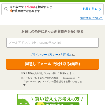
今の条件で
下小代駅
を検索すると
結果を見る
4
件該当物件があります
掲載情報について
お探しの条件にあった新着物件を受け取る
プライバシーポリシー
と
利用規約
に
同意してメールで受け取る(無料)
※SUUMO会員の方はログイン後にご利用ください。
※メールフィルタ等をご利用の方は、「@suumo.jp」と
「@e.suumo.jp」ドメインの受信設定をお願いいたしま
す。