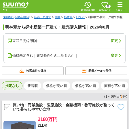
0
SUUMO[不動産/住宅]
>
新築一戸建て
>
関東
>
栃木県
>
日光市
>
明神駅の新築一戸建て情報
明神駅から探す新築一戸建て・建売購入情報｜2026年8月
東武日光線/明神
変更
価格未定含む｜建築条件付き土地を含む｜
変更
検索条件を保存
新着メールを受信
指定なし
新着順
価格が安い順
価格が高い順
面積が広い順
(
1
～
6
件目/
6
件)
買い物・商業施設・医療施設・金融機関・教育施設が整って
いて暮らしやすい立地
2180万円
2LDK