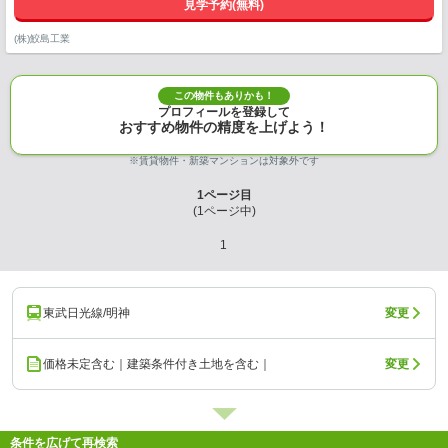
見学予約(無料)
(株)鮫島工業
この物件もありかも！
プロフィールを登録して
おすすめ物件の精度を上げよう！
※賃貸物件・新築マンションは対象外です
1
ページ目
(
1
ページ中)
1
東武日光線/明神
変更
価格未定含む｜建築条件付き土地を含む｜
変更
条件を広げて再検索