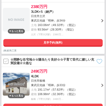
2380万円
3LDK+S（納戸）
日光市土沢
東武日光線「明神」歩34分
土地
163.06m²（49.32坪）（登記）
建物
93.56m²（28.30坪）（登記）
土沢（下野大沢駅） 2380万…
見学予約(無料)
(株)鮫島工業
☆閑静な住宅地☆☆陽当たり良好☆☆子育て世代に嬉しい充
実設備☆☆急な
2490万円
4LDK
日光市板橋
東武日光線「明神」歩33分
土地
191.17m²（57.82坪）（登記）
建物
106.98m²（32.36坪）（登記）
板橋（下野大沢駅） 2490万…