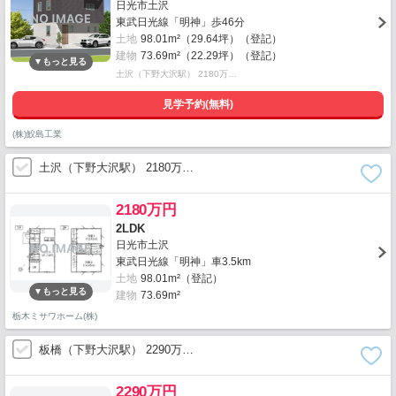
日光市土沢
東武日光線「明神」歩46分
土地
98.01m²（29.64坪）（登記）
建物
73.69m²（22.29坪）（登記）
土沢（下野大沢駅） 2180万…
見学予約(無料)
(株)鮫島工業
土沢（下野大沢駅） 2180万…
2180万円
2LDK
日光市土沢
東武日光線「明神」車3.5km
土地
98.01m²（登記）
建物
73.69m²
栃木ミサワホーム(株)
板橋（下野大沢駅） 2290万…
2290万円