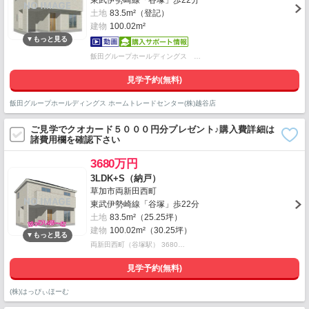
東武伊勢崎線「谷塚」歩22分
土地
83.5m²（登記）
建物
100.02m²
飯田グループホールディングス …
見学予約(無料)
飯田グループホールディングス ホームトレードセンター(株)越谷店
ご見学でクオカード５０００円分プレゼント♪購入費詳細は
諸費用欄を確認下さい
3680万円
3LDK+S（納戸）
草加市両新田西町
東武伊勢崎線「谷塚」歩22分
土地
83.5m²（25.25坪）
建物
100.02m²（30.25坪）
両新田西町（谷塚駅） 3680…
見学予約(無料)
(株)はっぴぃほーむ