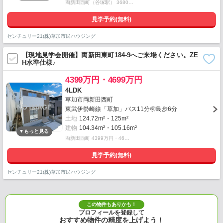
両新田西町（谷塚駅） 3680…
見学予約(無料)
センチュリー21(株)草加市民ハウジング
【現地見学会開催】両新田東町184-9へご来場ください。ZE
H水準仕様♪
4399万円・4699万円
4LDK
草加市両新田西町
東武伊勢崎線「草加」バス11分柳島歩6分
土地
124.72m²・125m²
建物
104.34m²・105.16m²
両新田西町 4399万円・46…
見学予約(無料)
センチュリー21(株)草加市民ハウジング
この物件もありかも！
プロフィールを登録して
おすすめ物件の精度を上げよう！