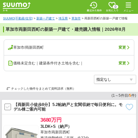
0
SUUMO[不動産/住宅]
>
新築一戸建て
>
埼玉県
>
草加市
>
両新田西町の新築一戸建て情報
草加市両新田西町の新築一戸建て・建売購入情報｜2026年8月
草加市/両新田西町
変更
価格未定含む｜建築条件付き土地を含む｜
変更
チェックした物件をまとめて資料請求（無料）
(
1
～
5
件目/
5
件)
【両新田小徒歩8分】5.2帖納戸と玄関収納で毎日便利に。モ
デル棟ご案内可能
3680万円
3LDK+S（納戸）
草加市両新田西町