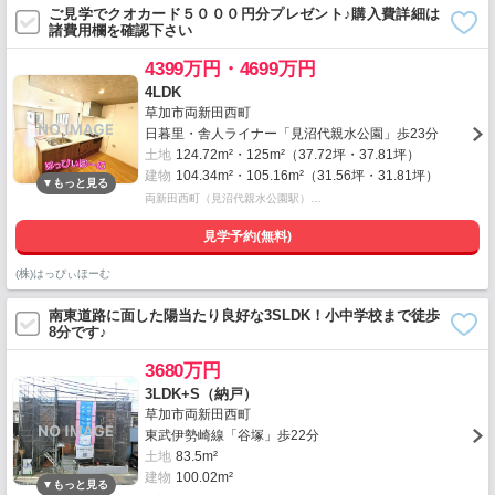
ご見学でクオカード５０００円分プレゼント♪購入費詳細は
諸費用欄を確認下さい
4399万円・4699万円
4LDK
草加市両新田西町
日暮里・舎人ライナー「見沼代親水公園」歩23分
土地
124.72m²・125m²（37.72坪・37.81坪）
建物
104.34m²・105.16m²（31.56坪・31.81坪）
両新田西町（見沼代親水公園駅）…
見学予約(無料)
(株)はっぴぃほーむ
南東道路に面した陽当たり良好な3SLDK！小中学校まで徒歩
8分です♪
3680万円
3LDK+S（納戸）
草加市両新田西町
東武伊勢崎線「谷塚」歩22分
土地
83.5m²
建物
100.02m²