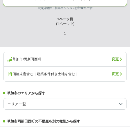
※賃貸物件・新築マンションは対象外です
1
ページ目
(
1
ページ中)
1
草加市/両新田西町
変更
価格未定含む｜建築条件付き土地を含む｜
変更
草加市のエリアから探す
エリア一覧
草加市両新田西町の不動産を別の種別から探す