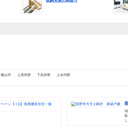
収納充実の間取り
|
飯山市
|
上高井郡
|
下高井郡
|
上水内郡
タ
マ
3
ホ
長
ー
し
ム