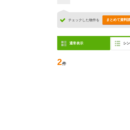
まとめて資料
チェックした物件を
通常表示
シン
2
件