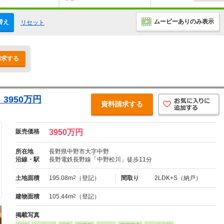
ムービーありのみ表示
替え
リセット
請求する
3950万円
資料請求する
販売価格
3950万円
所在地
長野県中野市大字中野
沿線・駅
長野電鉄長野線「中野松川」徒歩11分
土地面積
195.08m
2
（登記）
間取り
2LDK+S（納戸）
建物面積
105.44m
2
（登記）
掲載写真