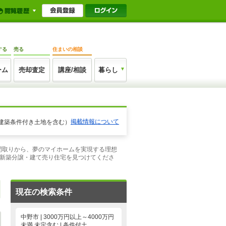
する
売る
住まいの相談
ーム
売却査定
講座/相談
暮らし
掲載情報について
建築条件付き土地を含む）
、間取りから、夢のマイホームを実現する理想
の新築分譲・建て売り住宅を見つけてくださ
現在の検索条件
中野市 | 3000万円以上～4000万円
未満,未定含む | 条件付土…