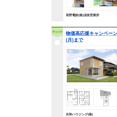
長野電鉄(株)須坂営業所
物価高応援キャンペーン 6
(月)まで
共和ハウジング(株)