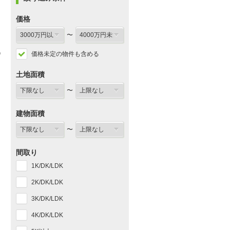
価格
〜
価格未定の物件も含める
土地面積
〜
建物面積
〜
間取り
1K/DK/LDK
2K/DK/LDK
3K/DK/LDK
4K/DK/LDK