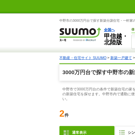
中野市の3000万円台で探す新築分譲住宅・一軒家の
全国へ
借
甲信越・
北陸版
不動産・住宅サイト SUUMO
>
新築一戸建て
3000万円台で探す中野市の
中野市で3000万円台の条件で新築住宅の家
の新築住宅を探せます。中野市内で通勤に便
い。
2
件
通常表示
シン