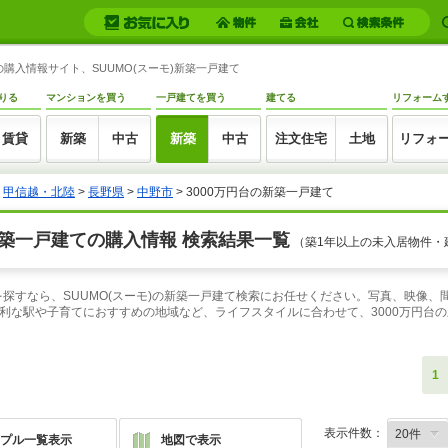
購入情報サイト、SUUMO(スーモ)新築一戸建て
りる
マンションを買う
一戸建てを買う
建てる
リフォーム
賃貸
新築
中古
新築
中古
注文住宅
土地
リフォ
>
甲信越・北陸
>
長野県
>
中野市
> 3000万円台の新築一戸建て
新築一戸建ての購入情報 検索結果一覧
（築1年以上の未入居物件・
を探すなら、SUUMO(スーモ)の新築一戸建て検索にお任せください。写真、映像
利な駅や子育てにおすすめの地域など、ライフスタイルに合わせて、3000万円台
1
表示件数：
プル一覧表示
地図で表示