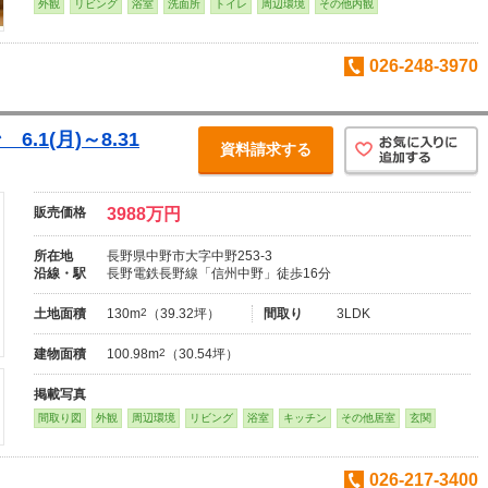
外観
リビング
浴室
洗面所
トイレ
周辺環境
その他内観
026-248-3970
.1(月)～8.31
資料請求する
販売価格
3988万円
所在地
長野県中野市大字中野253-3
沿線・駅
長野電鉄長野線「信州中野」徒歩16分
土地面積
130m
2
（39.32坪）
間取り
3LDK
建物面積
100.98m
2
（30.54坪）
掲載写真
間取り図
外観
周辺環境
リビング
浴室
キッチン
その他居室
玄関
026-217-3400