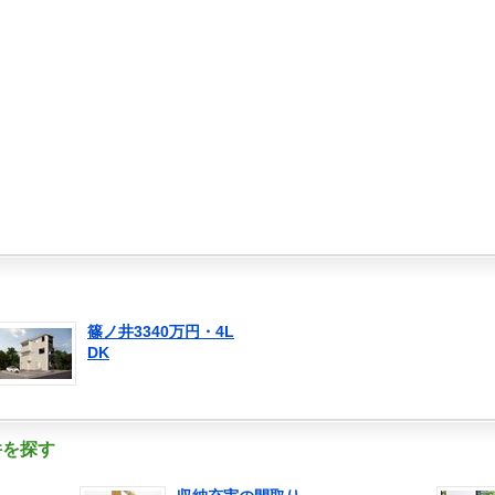
篠ノ井3340万円・4L
DK
件を探す