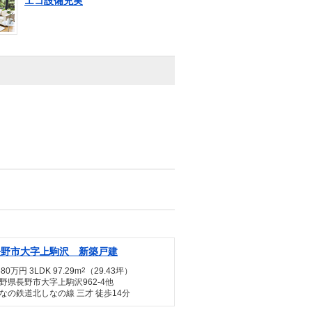
エコ設備充実
長野市大字上駒沢 新築戸建
680万円 3LDK 97.29m
2
（29.43坪）
野県長野市大字上駒沢962-4他
なの鉄道北しなの線 三才 徒歩14分