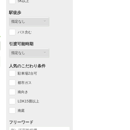
5K以上
駅徒歩
バス含む
引渡可能時期
人気のこだわり条件
駐車場2台可
都市ガス
南向き
LDK15畳以上
南庭
フリーワード