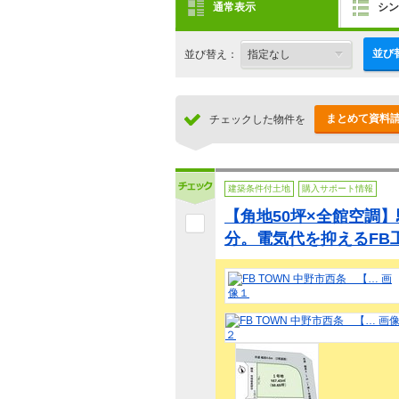
通常表示
シン
並び
並び替え：
まとめて資料
チェックした物件を
建築条件付土地
購入サポート情報
【角地50坪×全館空調】
分。電気代を抑えるFB