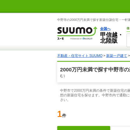
中野市の2000万円未満で探す新築分譲住宅・一軒家
全国へ
借
甲信越・
北陸版
不動産・住宅サイト SUUMO
>
新築一戸建て
2000万円未満で探す中野市
む）
中野市で2000万円未満の条件で新築住宅の
想の新築住宅を探せます。中野市内で通勤に
さい。
1
件