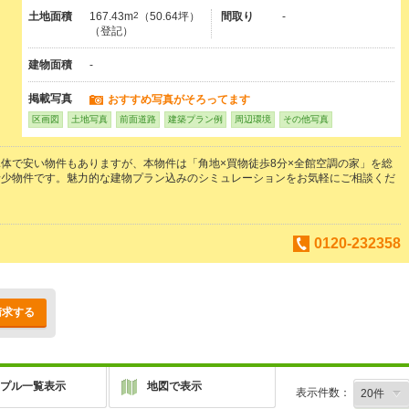
土地面積
167.43m
2
（50.64坪）
間取り
-
（登記）
建物面積
-
掲載写真
おすすめ写真がそろってます
区画図
土地写真
前面道路
建築プラン例
周辺環境
その他写真
体で安い物件もありますが、本物件は「角地×買物徒歩8分×全館空調の家」を総
希少物件です。魅力的な建物プラン込みのシミュレーションをお気軽にご相談くだ
0120-232358
請求する
プル一覧表示
地図で表示
表示件数：