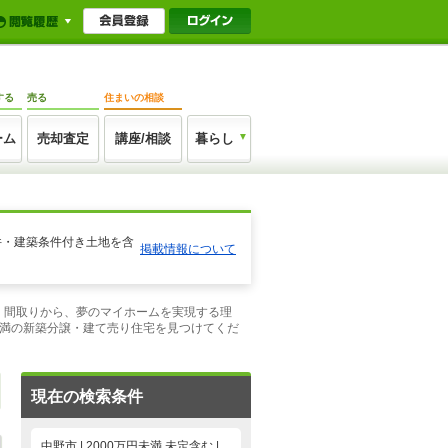
する
売る
住まいの相談
ーム
売却査定
講座/相談
暮らし
件・建築条件付き土地を含
掲載情報について
像、間取りから、夢のマイホームを実現する理
未満の新築分譲・建て売り住宅を見つけてくだ
現在の検索条件
中野市 | 2000万円未満,未定含む |