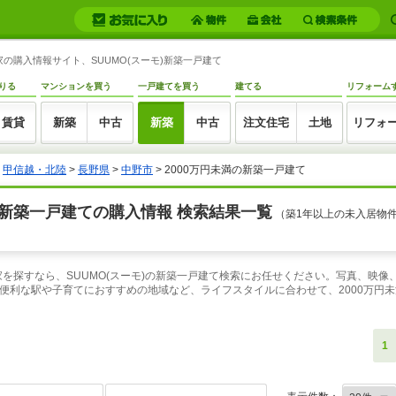
の購入情報サイト、SUUMO(スーモ)新築一戸建て
りる
マンションを買う
一戸建てを買う
建てる
リフォーム
賃貸
新築
中古
新築
中古
注文住宅
土地
リフォ
>
甲信越・北陸
>
長野県
>
中野市
> 2000万円未満の新築一戸建て
の新築一戸建ての購入情報 検索結果一覧
（築1年以上の未入居物
家を探すなら、SUUMO(スーモ)の新築一戸建て検索にお任せください。写真、映
便利な駅や子育てにおすすめの地域など、ライフスタイルに合わせて、2000万円
1