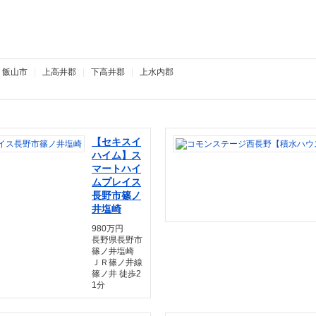
|
飯山市
|
上高井郡
|
下高井郡
|
上水内郡
【セキスイ
ハイム】ス
マートハイ
ムプレイス
長野市篠ノ
井塩崎
980万円
長野県長野市
篠ノ井塩崎
ＪＲ篠ノ井線
篠ノ井 徒歩2
1分