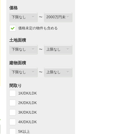
価格
〜
価格未定の物件も含める
土地面積
〜
建物面積
〜
間取り
1K/DK/LDK
2K/DK/LDK
3K/DK/LDK
4K/DK/LDK
5K以上