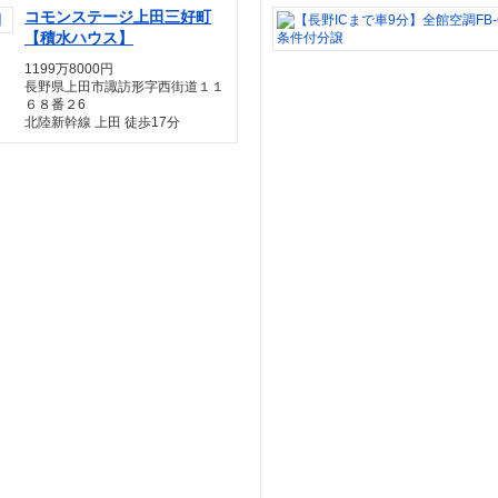
コモンステージ上田三好町
【積水ハウス】
1199万8000円
長野県上田市諏訪形字西街道１１
６８番２6
北陸新幹線 上田 徒歩17分