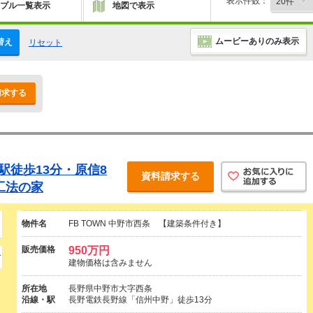
表示件数：
プル一覧表示
地図で表示
ムービーありのみ表示
替え
リセット
請求する
駅徒歩13分・原信8
資料請求する
工法の家
物件名
FB TOWN 中野市西条 【建築条件付き】
販売価格
950万円
建物価格は含みません
所在地
長野県中野市大字西条
沿線・駅
長野電鉄長野線「信州中野」徒歩13分