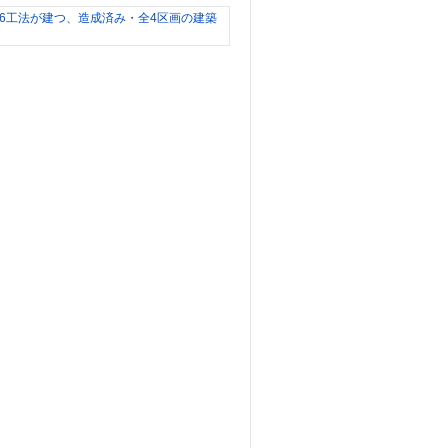
【長
野
I
C
ま
で
車
9
分】
全
館
空
調
F
B
-
6
工
法
が
建
つ、
造