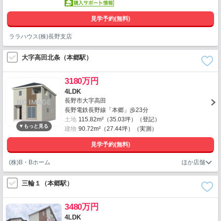
見学予約(無料)
ララハウス(株)長野支店
大字高田北条（本郷駅）
3180万円
4LDK
長野市大字高田
長野電鉄長野線「本郷」歩23分
土地
115.82m²（35.03坪）（登記）
建物
90.72m²（27.44坪）（実測）
見学予約(無料)
(株)B・Bホーム
三輪１（本郷駅）
3480万円
4LDK