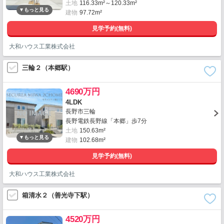
土地
116.33m²～120.33m²
建物
97.72m²
見学予約(無料)
大和ハウス工業株式会社
三輪２（本郷駅）
4690万円
4LDK
長野市三輪
長野電鉄長野線「本郷」歩7分
土地
150.63m²
建物
102.68m²
見学予約(無料)
大和ハウス工業株式会社
箱清水２（善光寺下駅）
4520万円