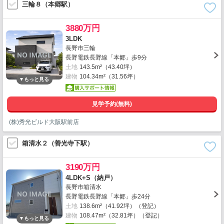
三輪８（本郷駅）
3880万円
3LDK
長野市三輪
長野電鉄長野線「本郷」歩9分
土地
143.5m²（43.40坪）
建物
104.34m²（31.56坪）
見学予約(無料)
(株)秀光ビルド大阪駅前店
箱清水２（善光寺下駅）
3190万円
4LDK+S（納戸）
長野市箱清水
長野電鉄長野線「本郷」歩24分
土地
138.6m²（41.92坪）（登記）
建物
108.47m²（32.81坪）（登記）