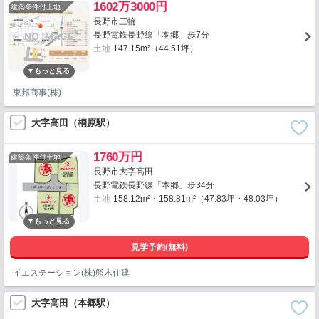
1602万3000円
建築条件付土地
長野市三輪
長野電鉄長野線「本郷」歩7分
土地
147.15m²（44.51坪）
東邦商事(株)
大字高田（桐原駅）
1760万円
建築条件付土地
長野市大字高田
長野電鉄長野線「本郷」歩34分
土地
158.12m²・158.81m²（47.83坪・48.03坪）
見学予約(無料)
イエステーション(株)熊木住建
大字高田（本郷駅）