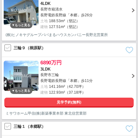
4LDK
長野市箱清水
長野電鉄長野線「本郷」歩26分
土地
188.53m²（登記）
建物
127.51m²（登記）
(株)ヒノキヤグループパパまるハウスカンパニー長野北営業所
三輪９（桐原駅）
6890万円
3LDK
長野市三輪
長野電鉄長野線「本郷」歩11分
土地
141.16m²（42.70坪）
建物
122.93m²（37.18坪）
見学予約(無料)
ミサワホーム甲信(株)新築事業本部 東北信営業部
三輪１（本郷駅）