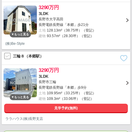
3290万円
3LDK
長野市大字高田
長野電鉄長野線「本郷」歩21分
土地
128.13m²（38.75坪）（登記）
建物
93.57m²（28.30坪）（登記）
(株)Be-Style
三輪８（本郷駅）
3290万円
3LDK
長野市三輪
長野電鉄長野線「本郷」歩9分
土地
109.95m²（33.25坪）（登記）
建物
109.3m²（33.06坪）（登記）
見学予約(無料)
ララハウス(株)長野支店