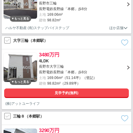
長野市三輪
長野電鉄長野線「本郷」歩8分
土地
169.06m²
建物
98.82m²
ハルヤ不動産 (有)ステップバイステップ
大字三輪（本郷駅）
3480万円
4LDK
長野市大字三輪
長野電鉄長野線「本郷」歩8分
土地
169.06m²（51.14坪）（登記）
建物
98.82m²（29.89坪）
見学予約(無料)
(株)アットユーライフ
三輪８（本郷駅）
3290万円