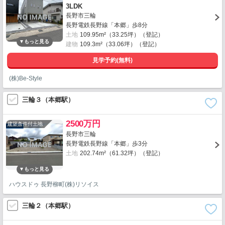
3LDK
長野市三輪
長野電鉄長野線「本郷」歩8分
土地
109.95m²（33.25坪）（登記）
建物
109.3m²（33.06坪）（登記）
見学予約(無料)
(株)Be-Style
三輪３（本郷駅）
2500万円
建築条件付土地
長野市三輪
長野電鉄長野線「本郷」歩3分
土地
202.74m²（61.32坪）（登記）
ハウスドゥ 長野柳町(株)リソイス
三輪２（本郷駅）