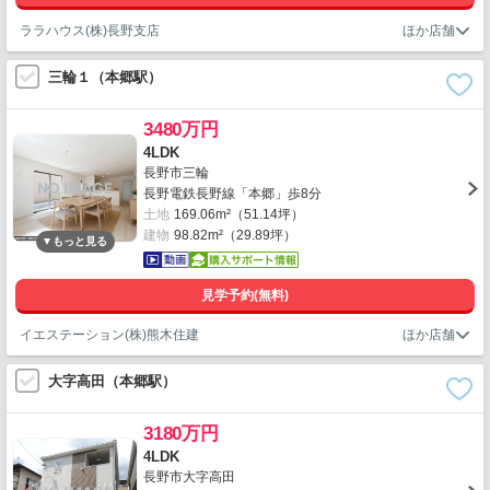
ララハウス(株)長野支店
三輪１（本郷駅）
3480万円
4LDK
長野市三輪
長野電鉄長野線「本郷」歩8分
土地
169.06m²（51.14坪）
建物
98.82m²（29.89坪）
見学予約(無料)
イエステーション(株)熊木住建
大字高田（本郷駅）
3180万円
4LDK
長野市大字高田