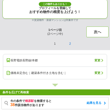
この物件もありかも！
プロフィールを登録して
おすすめ物件の精度を上げよう！
※賃貸物件・新築マンションは対象外です
1
ページ目
次へ
(
2
ページ中)
1
2
長野電鉄長野線/本郷
変更
価格未定含む｜建築条件付き土地を含む｜
変更
条件を広げて再検索
今の条件で
桐原駅
を検索すると
結果を見る
38
件該当物件があります