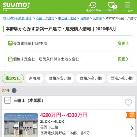
0
SUUMO[不動産/住宅]
>
新築一戸建て
>
甲信越・北陸
>
長野県
>
長野市
>
本郷駅の新築一戸建て
本郷駅から探す新築一戸建て・建売購入情報｜2026年8月
長野電鉄長野線/本郷
変更
価格未定含む｜建築条件付き土地を含む｜
変更
指定なし
新着順
価格が安い順
価格が高い順
面積が広い順
37
件
三輪１（本郷駅）
4290万円～4330万円
3LDK～4LDK
長野市三輪
長野電鉄長野線「本郷」歩9分