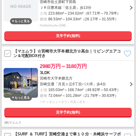
宮崎市佐土原町下田島
ＪＲ日豊本線「佐土原」歩13分
土地
223.86m²～234.02m²（67.71坪～70.79坪）
建物
86.53m²～104.33m²（26.17坪～31.55坪）
FelidiaGarden宮崎…
見学予約(無料)
【マエムラ】☆宮崎市大字本郷北方☆高台｜リビングエアコ
ン＆宅配BOX付き
2980万円～3180万円
3LDK
宮崎市大字本郷北方
宮崎交通「月見ヶ丘6丁目バス停」歩4分
土地
165.03m²～166.74m²（49.92坪～50.43坪）
建物
72.04m²～101.28m²（21.79坪～30.63坪）
パティオニュータウン月見ヶ丘モ…
見学予約(無料)
(株)マエムラ
【SURF ＆ TURF】宮崎空港まで車１０分・木崎浜サーフポ