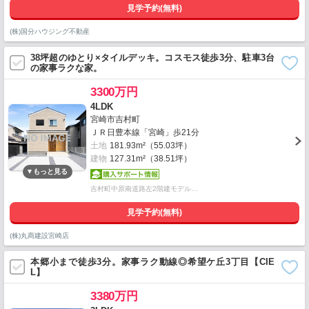
見学予約(無料)
(株)国分ハウジング不動産
38坪超のゆとり×タイルデッキ。コスモス徒歩3分、駐車3台
の家事ラクな家。
3300万円
4LDK
宮崎市吉村町
ＪＲ日豊本線「宮崎」歩21分
土地
181.93m²（55.03坪）
建物
127.31m²（38.51坪）
吉村町中原南道路左2階建モデル…
見学予約(無料)
(株)丸商建設宮崎店
本郷小まで徒歩3分。家事ラク動線◎希望ケ丘3丁目【CIE
L】
3380万円