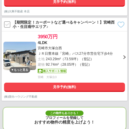
見学予約(無料)
(株)大興不動産 本店
【期間限定！カーポートなど選べるキャンペーン！】宮崎西
小・生目南中エリア♪
3950万円
4LDK
宮崎市大塚台西
ＪＲ日豊本線「宮崎」バス27分市営住宅下歩4分
土地
243.29m²（73.59坪）（登記）
建物
92.74m²（28.05坪）（登記）
宮崎 大塚台3
見学予約(無料)
(株)国分ハウジング不動産
この物件もありかも！
プロフィールを登録して
おすすめ物件の精度を上げよう！