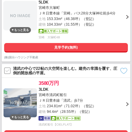
5LDK
宮崎市大塚町
ＪＲ日豊本線「宮崎」バス28分大塚神社前歩4分
土地
153.33m²（46.38坪）（登記）
建物
104.33m²（31.55坪）（登記）
宮崎 大塚町4B
見学予約(無料)
(株)国分ハウジング不動産
清武の中心で22帖の大空間を楽しむ。建売の常識を覆す、圧
倒的開放感の平屋。
3580万円
3LDK
宮崎市清武町船引
ＪＲ日豊本線「清武」歩7分
土地
234.81m²（71.02坪）（登記）
建物
94.4m²（28.55坪）（登記）
清武町船引【CIELFLAT】