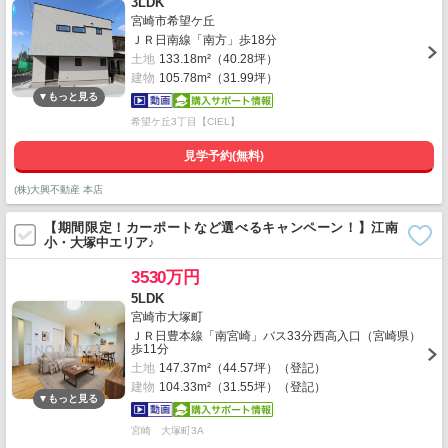
3LDK
宮崎市希望ケ丘
ＪＲ日南線「南方」歩18分
土地
133.18m²（40.28坪）
建物
105.78m²（31.99坪）
希望ケ丘3丁目【CIEL】
見学予約(無料)
(株)大興不動産 本店
【期間限定！カーポートなど選べるキャンペーン！】江南
小・大塚中エリア♪
3530万円
5LDK
宮崎市大塚町
ＪＲ日豊本線「南宮崎」バス33分西高入口（宮崎県）
歩11分
土地
147.37m²（44.57坪）（登記）
建物
104.33m²（31.55坪）（登記）
宮崎 大塚町3A