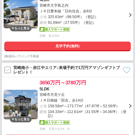
宮崎市大字島之内
ＪＲ日豊本線「日向住吉」歩8分
土地
325.63m²（98.50坪）（登記）
建物
91.09m²（27.55坪）（登記）
宮崎 島之内4
見学予約(無料)
(株)国分ハウジング不動産
宮崎南小・赤江中エリア♪来場予約で1万円アマゾンギフトプ
レゼント！
3650万円～3780万円
5LDK
宮崎市月見ケ丘
ＪＲ日南線「田吉」歩14分
土地
158.58m²～173.77m²（47.97坪～52.56坪）
建物
104.33m²～112.61m²（31.55坪～34.06坪）（登
記）
宮崎 月見ケ丘3A・B