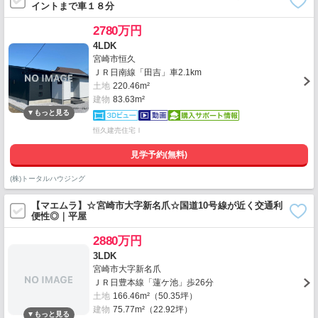
イントまで車１８分
2780万円
4LDK
宮崎市恒久
ＪＲ日南線「田吉」車2.1km
土地
220.46m²
建物
83.63m²
恒久建売住宅Ⅰ
見学予約(無料)
(株)トータルハウジング
【マエムラ】☆宮崎市大字新名爪☆国道10号線が近く交通利
便性◎｜平屋
2880万円
3LDK
宮崎市大字新名爪
ＪＲ日豊本線「蓮ケ池」歩26分
土地
166.46m²（50.35坪）
建物
75.77m²（22.92坪）