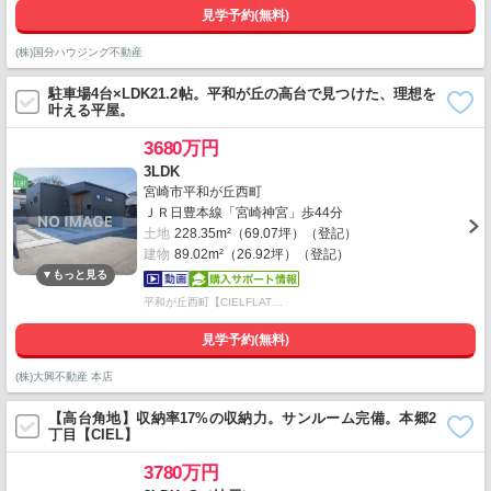
見学予約(無料)
(株)国分ハウジング不動産
駐車場4台×LDK21.2帖。平和が丘の高台で見つけた、理想を
叶える平屋。
3680万円
3LDK
宮崎市平和が丘西町
ＪＲ日豊本線「宮崎神宮」歩44分
土地
228.35m²（69.07坪）（登記）
建物
89.02m²（26.92坪）（登記）
平和が丘西町【CIELFLAT…
見学予約(無料)
(株)大興不動産 本店
【高台角地】収納率17%の収納力。サンルーム完備。本郷2
丁目【CIEL】
3780万円