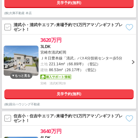
見学予約(無料)
(株)大興不動産 本店
清武小・清武中エリア♪来場予約で1万円アマゾンギフトプレ
ゼント！
3620万円
3LDK
宮崎市清武町岡
ＪＲ日豊本線「清武」バス4分技術センター歩5分
土地
221.14m²（66.89坪）（登記）
建物
86.53m²（26.17坪）（登記）
宮崎 清武町岡2B
見学予約(無料)
(株)国分ハウジング不動産
住吉小・住吉中エリア♪来場予約で1万円アマゾンギフトプレ
ゼント！
3640万円
4LDK