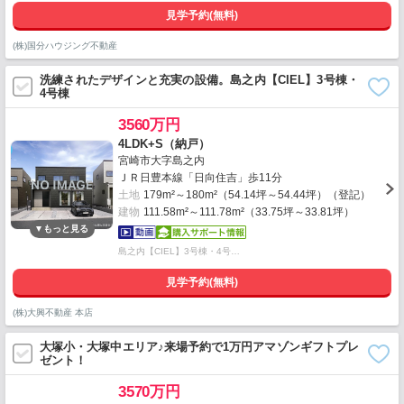
見学予約(無料)
(株)国分ハウジング不動産
洗練されたデザインと充実の設備。島之内【CIEL】3号棟・
4号棟
3560万円
4LDK+S（納戸）
宮崎市大字島之内
ＪＲ日豊本線「日向住吉」歩11分
土地
179m²～180m²（54.14坪～54.44坪）（登記）
建物
111.58m²～111.78m²（33.75坪～33.81坪）
島之内【CIEL】3号棟・4号…
見学予約(無料)
(株)大興不動産 本店
大塚小・大塚中エリア♪来場予約で1万円アマゾンギフトプレ
ゼント！
3570万円