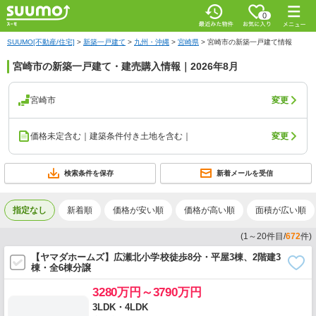
0
SUUMO[不動産/住宅]
>
新築一戸建て
>
九州・沖縄
>
宮崎県
>
宮崎市の新築一戸建て情報
宮崎市の新築一戸建て・建売購入情報｜2026年8月
宮崎市
変更
価格未定含む｜建築条件付き土地を含む｜
変更
検索条件を保存
新着メールを受信
指定なし
新着順
価格が安い順
価格が高い順
面積が広い順
(
1
～
20
件目/
672
件)
【ヤマダホームズ】広瀬北小学校徒歩8分・平屋3棟、2階建3
棟・全6棟分譲
3280万円～3790万円
3LDK・4LDK