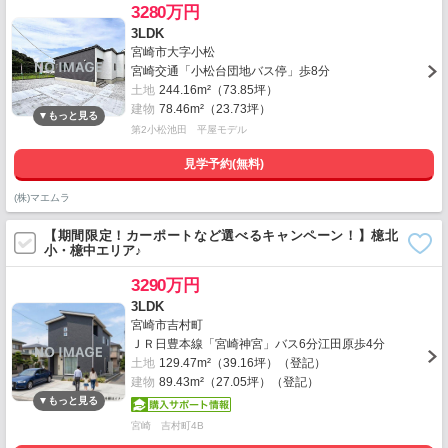
3280万円
3LDK
宮崎市大字小松
宮崎交通「小松台団地バス停」歩8分
土地
244.16m²（73.85坪）
建物
78.46m²（23.73坪）
第2小松池田 平屋モデル
見学予約(無料)
(株)マエムラ
【期間限定！カーポートなど選べるキャンペーン！】檍北
小・檍中エリア♪
3290万円
3LDK
宮崎市吉村町
ＪＲ日豊本線「宮崎神宮」バス6分江田原歩4分
土地
129.47m²（39.16坪）（登記）
建物
89.43m²（27.05坪）（登記）
宮崎 吉村町4B