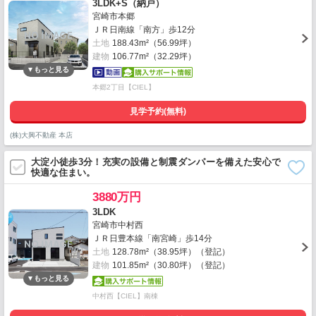
3LDK+S（納戸）
宮崎市本郷
ＪＲ日南線「南方」歩12分
土地
188.43m²（56.99坪）
建物
106.77m²（32.29坪）
本郷2丁目【CIEL】
見学予約(無料)
(株)大興不動産 本店
大淀小徒歩3分！充実の設備と制震ダンパーを備えた安心で
快適な住まい。
3880万円
3LDK
宮崎市中村西
ＪＲ日豊本線「南宮崎」歩14分
土地
128.78m²（38.95坪）（登記）
建物
101.85m²（30.80坪）（登記）
中村西【CIEL】南棟