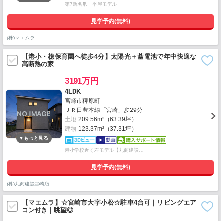
第7新名爪 平屋モデル
見学予約(無料)
(株)マエムラ
【港小・檍保育園へ徒歩4分】太陽光＋蓄電池で年中快適な
高断熱の家
3191万円
4LDK
宮崎市稗原町
ＪＲ日豊本線「宮崎」歩29分
土地
209.56m²（63.39坪）
建物
123.37m²（37.31坪）
港小学校近く左モデル【丸商建設…
見学予約(無料)
(株)丸商建設宮崎店
【マエムラ】☆宮崎市大字小松☆駐車4台可｜リビングエア
コン付き｜眺望◎