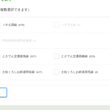
（複数選択できます）
ＪＲ土讃線
ＪＲ予土線
(479)
(0)
阿佐海岸鉄道阿佐東線
(0)
とさでん交通後免線
とさでん交通桟橋線
(327)
(203)
土佐くろしお鉄道阿佐線
土佐くろしお鉄道宿毛線
(127)
(2)