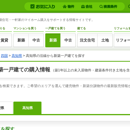
築分譲住宅・一軒家のマイホーム購入をサポートする情報サイトです。
りる
マンションを買う
一戸建てを買う
建てる
リフォーム
賃貸
新築
中古
新築
中古
注文住宅
土地
リフォ
>
四国
>
高知県
>
高知県の沿線から新築一戸建てを探す
築一戸建ての購入情報
（築1年以上の未入居物件・建築条件付き土地を含
を検索できます。ご希望のエリアを選んで建売物件・新築分譲物件の最新販売情報
媛県
高知県
てを探す