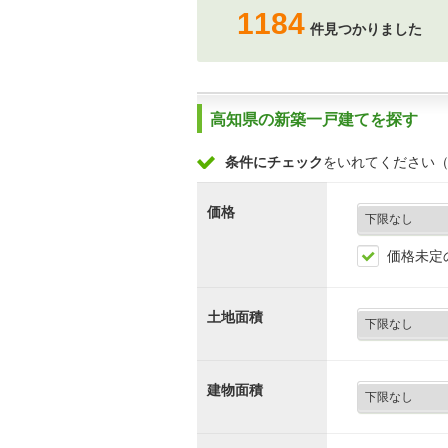
1184
件見つかりました
高知県の新築一戸建てを探す
条件にチェック
をいれてください
価格
価格未定
土地面積
建物面積