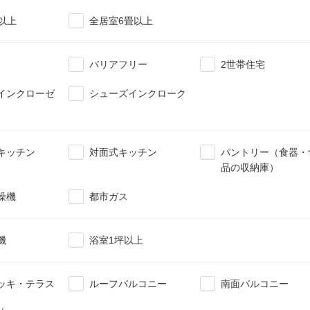
畳以上
全居室6畳以上
バリアフリー
2世帯住宅
インクローゼ
シューズインクローク
キッチン
対面式キッチン
パントリー（食器・
品の収納庫）
燥機
都市ガス
機
浴室1坪以上
ッキ・テラス
ルーフバルコニー
南面バルコニー