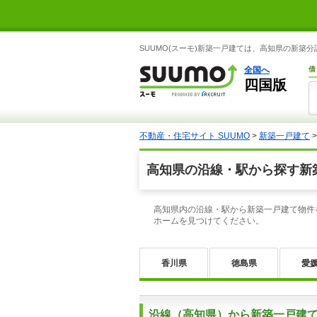
SUUMO(スーモ)新築一戸建ては、高知県の新
全国へ
借
四国版
不動産・住宅サイト SUUMO
>
新築一戸建て
高知県の沿線・駅から探す新
高知県内の沿線・駅から新築一戸建て物件
ホームを見つけてください。
香川県
徳島県
愛
沿線（高知県）から新築一戸建