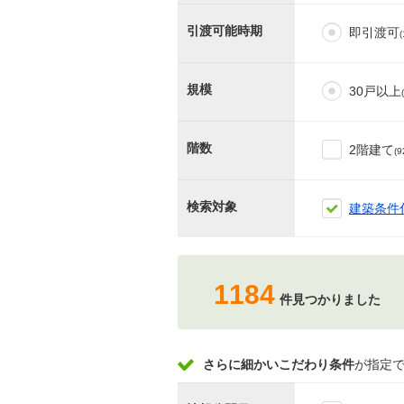
引渡可能時期
即引渡可
(
規模
30戸以上
階数
2階建て
(9
検索対象
建築条件
1184
件見つかりました
さらに細かいこだわり条件
が指定