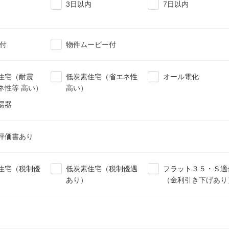
3日以内
7日以内
ー付
物件ムービー付
住宅（耐震
低炭素住宅（省エネ性
オール電化
ネ性等 高い）
高い）
湯器
評価書あり
住宅（税制優
低炭素住宅（税制優遇
フラット３５・Ｓ適
あり）
（金利引き下げあり