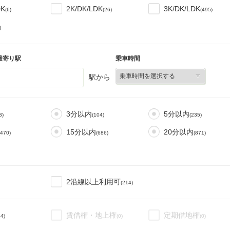
DK
2K/DK/LDK
3K/DK/LDK
(6)
(26)
(495)
)
最寄り駅
乗車時間
駅から
3分以内
5分以内
8)
(104)
(235)
15分以内
20分以内
(470)
(686)
(871)
2沿線以上利用可
(214)
賃借権・地上権
定期借地権
84)
(0)
(0)