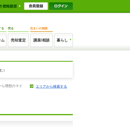
する
売る
住まいの相談
ーム
売却査定
講座/相談
暮らし
む）
から理想のマイ
エリアから検索する