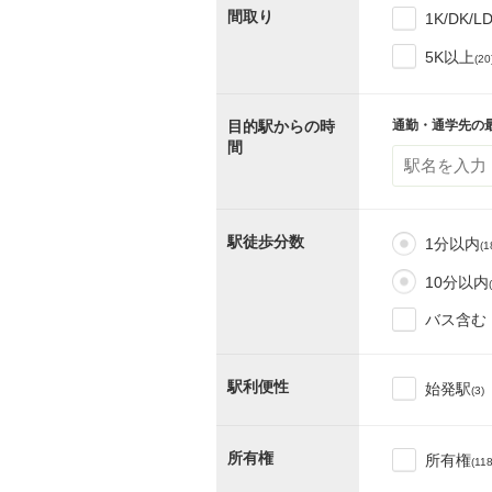
間取り
1K/DK/L
5K以上
(20
目的駅からの時
通勤・通学先の
間
駅徒歩分数
1分以内
(1
10分以内
バス含む
駅利便性
始発駅
(3)
所有権
所有権
(11