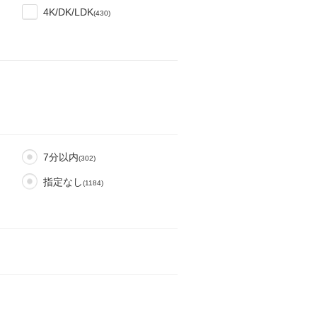
4K/DK/LDK
(430)
7分以内
(302)
指定なし
(1184)