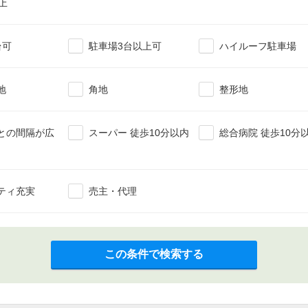
上
台可
駐車場3台以上可
ハイルーフ駐車場
地
角地
整形地
との間隔が広
スーパー 徒歩10分以内
総合病院 徒歩10分
ティ充実
売主・代理
この条件で検索する