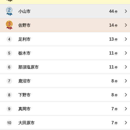
44
小山市
件
14
佐野市
件
13
足利市
件
11
栃木市
件
11
那須塩原市
件
8
鹿沼市
件
8
下野市
件
7
真岡市
件
7
大田原市
件