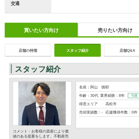
交通
買いたい方向け
売りたい方向け
店舗の特徴
スタッフ紹介
店舗Q&A
スタッフ紹介
名前：阿山 慎耶
年齢：30代 業界経験：8年
宅建
得意エリア
高松市
売却実績数：- 応援獲得件数：0件
コメント：お客様の資産により価
値のある提案をします。不動産売