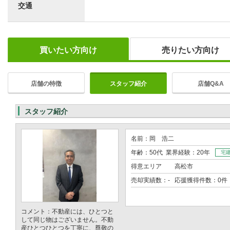
交通
買いたい方向け
売りたい方向け
店舗の特徴
スタッフ紹介
店舗Q&A
スタッフ紹介
名前：岡 浩二
年齢：50代 業界経験：20年
宅
得意エリア
高松市
売却実績数：- 応援獲得件数：0件
コメント：不動産には、ひとつと
して同じ物はございません。不動
産ひとつひとつを丁寧に、尊敬の