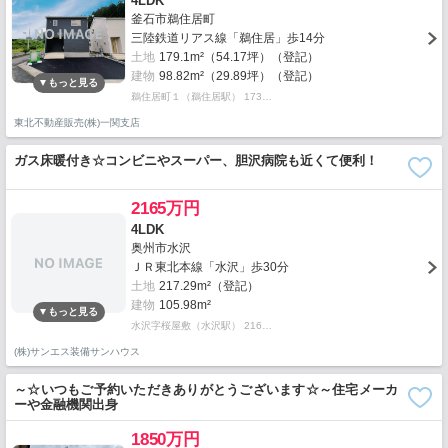
4LDK
釜石市鵜住居町
三陸鉄道リアス線「鵜住居」歩14分
土地
179.1m²（54.17坪）（登記）
建物
98.82m²（29.89坪）（登記）
鵜住居町１（鵜住居駅） 173…
東北不動産販売(株)一関支店
ガス床暖付き☆コンビニやスーパー、胆沢病院も近くて便利！
2165万円
4LDK
奥州市水沢
ＪＲ東北本線「水沢」歩30分
土地
217.29m²（登記）
建物
105.98m²
水沢字桜屋敷（水沢駅） 216…
(株)サンエス装備サンハウス
～☆いつもご予約いただきありがとうございます☆～住宅メーカ
ーや金融機関出身
1850万円