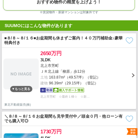
おすすめ物件の精度を上げよう！
※賃貸物件・新築マンションは対象外です
SUUMOにはこんな物件があります
■８/８～８/１６■お盆期間も休まずご案内！４０万円補助金♪豪華
特典付き
2650万円
3LDK
北上市芳町
ＪＲ北上線「柳原」歩12分
土地
163.87m²（49.57坪）（登記）
建物
96.39m²（29.15坪）（登記）
北上市芳町 ☆最終１棟☆ ☆新…
東北不動産販売(株)
＼８/８～８/１６お盆期間も見学受付中／頭金０円・他ローン有
でも購入可◎
1730万円