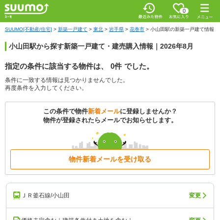
0
SUUMO[不動産/住宅]
>
新築一戸建て
>
東北
>
岩手県
>
花巻市
>
小山田駅の新築一戸建て情報
小山田駅から探す新築一戸建て・建売購入情報｜2026年8月
指定の条件に該当する物件は、
0件
でした。
条件に一致する情報は見つかりませんでした。
再度条件を入力してください。
この条件で物件
新着メール
に登録しませんか？
物件が登録されたらメールでお知らせします。
物件新着メールを受け取る
ＪＲ釜石線/小山田
変更