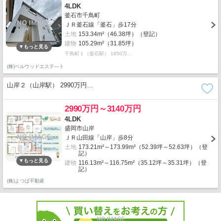
4LDK
釜石市千鳥町
ＪＲ釜石線「釜石」歩17分
土地
153.34m²（46.38坪）（登記）
建物
105.29m²（31.85坪）
千鳥町１（釜石駅） 1850万…
(株)ベルウッドエステ―ト
山岸２（山岸駅） 2990万円…
2990万円～3140万円
4LDK
盛岡市山岸
ＪＲ山田線「山岸」歩8分
土地
173.21m²～173.99m²（52.39坪～52.63坪）（登
記）
建物
116.13m²～116.75m²（35.12坪～35.31坪）（登
記）
(株)よつば不動産