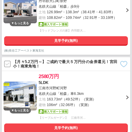
丹羽郡大口町余野
名鉄犬山線「柏森」歩9分
土地
126.99m²・138.3m²（38.41坪・41.83坪）
建物
108.82m²・109.74m²（32.91坪・33.19坪）
【ウッドフレンズの家】丹羽郡大…
見学予約(無料)
(株)長谷工アーベスト東海支社
【月々5.2万円～】ご成約で最大５万円分の金券還元！宮田
小！南東角地！
2580万円
5LDK
江南市河野町河野
名鉄犬山線「柏森」車6.3km
土地
163.73m²（49.52坪）（実測）
建物
106m²（32.06坪）（実測）
【リーブルガーデン】 江南市河…
見学予約(無料)