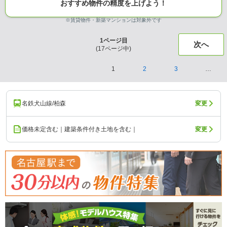
おすすめ物件の精度を上げよう！
※賃貸物件・新築マンションは対象外です
1
ページ目
次へ
(
17
ページ中)
1
2
3
…
名鉄犬山線/柏森
変更
価格未定含む｜建築条件付き土地を含む｜
変更