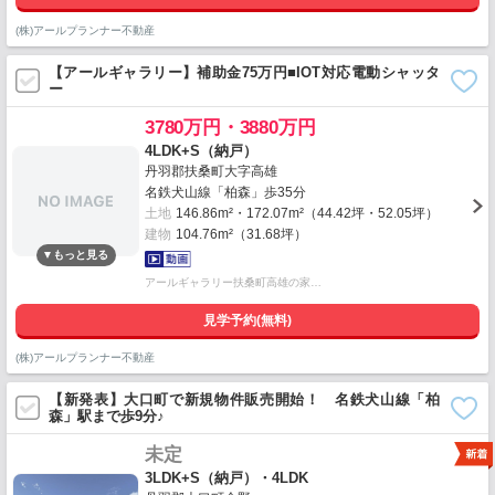
(株)アールプランナー不動産
【アールギャラリー】補助金75万円■IOT対応電動シャッタ
ー
3780万円・3880万円
4LDK+S（納戸）
丹羽郡扶桑町大字高雄
名鉄犬山線「柏森」歩35分
土地
146.86m²・172.07m²（44.42坪・52.05坪）
建物
104.76m²（31.68坪）
アールギャラリー扶桑町高雄の家…
見学予約(無料)
(株)アールプランナー不動産
【新発表】大口町で新規物件販売開始！ 名鉄犬山線「柏
森」駅まで歩9分♪
未定
3LDK+S（納戸）・4LDK