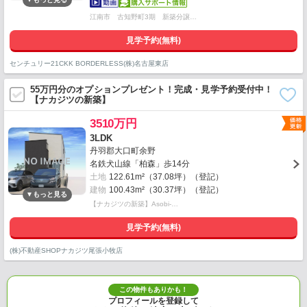
江南市 古知野町3期 新築分譲…
見学予約(無料)
センチュリー21CKK BORDERLESS(株)名古屋東店
55万円分のオプションプレゼント！完成・見学予約受付中！
【ナカジツの新築】
3510万円
3LDK
丹羽郡大口町余野
名鉄犬山線「柏森」歩14分
土地
122.61m²（37.08坪）（登記）
建物
100.43m²（30.37坪）（登記）
【ナカジツの新築】Asobi-…
見学予約(無料)
(株)不動産SHOPナカジツ尾張小牧店
この物件もありかも！
プロフィールを登録して