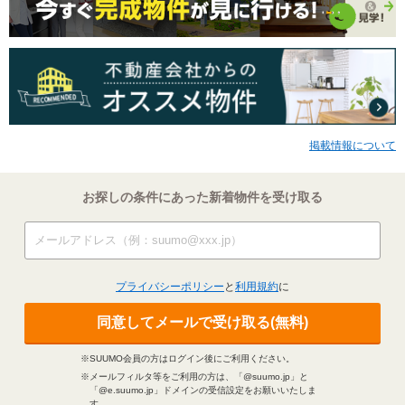
掲載情報について
お探しの条件にあった新着物件を受け取る
プライバシーポリシー
と
利用規約
に
同意してメールで受け取る(無料)
※SUUMO会員の方はログイン後にご利用ください。
※メールフィルタ等をご利用の方は、「@suumo.jp」と
「@e.suumo.jp」ドメインの受信設定をお願いいたしま
す。