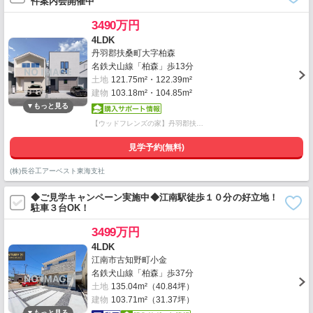
件案内会開催中
3490万円
4LDK
丹羽郡扶桑町大字柏森
名鉄犬山線「柏森」歩13分
土地
121.75m²・122.39m²
建物
103.18m²・104.85m²
【ウッドフレンズの家】丹羽郡扶…
見学予約(無料)
(株)長谷工アーベスト東海支社
◆ご見学キャンペーン実施中◆江南駅徒歩１０分の好立地！
駐車３台OK！
3499万円
4LDK
江南市古知野町小金
名鉄犬山線「柏森」歩37分
土地
135.04m²（40.84坪）
建物
103.71m²（31.37坪）