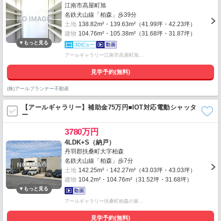
江南市高屋町旭
名鉄犬山線「柏森」歩39分
土地
138.82m²・139.63m²（41.99坪・42.23坪）
建物
104.76m²・105.38m²（31.68坪・31.87坪）
アールギャラリー江南市高屋町旭…
見学予約(無料)
(株)アールプランナー不動産
【アールギャラリー】補助金75万円■IOT対応電動シャッタ
ー
3780万円
4LDK+S（納戸）
丹羽郡扶桑町大字柏森
名鉄犬山線「柏森」歩7分
土地
142.25m²・142.27m²（43.03坪・43.03坪）
建物
104.2m²・104.76m²（31.52坪・31.68坪）
アールギャラリー扶桑町柏森の家…
見学予約(無料)