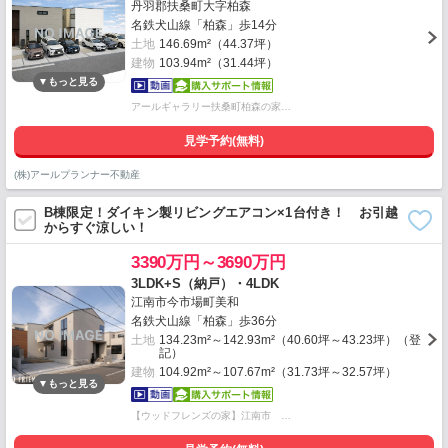
丹羽郡扶桑町大字柏森
名鉄犬山線「柏森」歩14分
土地
146.69m²（44.37坪）
建物
103.94m²（31.44坪）
アールギャラリー扶桑町柏森の家…
見学予約(無料)
(株)アールプランナー不動産
B棟限定！ダイキン製リビングエアコン×1台付き！ お引越
からすぐ涼しい！
3390万円～3690万円
3LDK+S（納戸）・4LDK
江南市今市場町美和
名鉄犬山線「柏森」歩36分
土地
134.23m²～142.93m²（40.60坪～43.23坪）（登
記）
建物
104.92m²～107.67m²（31.73坪～32.57坪）
【ウッドフレンズの家】江南市 …