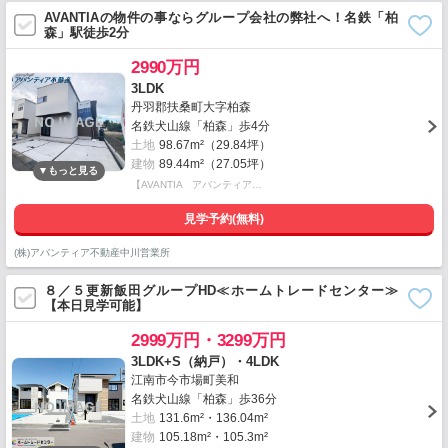
AVANTIAの物件の事ならグループ会社の弊社へ！名鉄「柏
森」駅徒歩2分
2990万円
3LDK
丹羽郡扶桑町大字柏森
名鉄犬山線「柏森」歩4分
土地
98.67m²（29.84坪）
建物
89.44m²（27.05坪）
【AVANTIA アバンティア…
見学予約(無料)
(株)アバンティア不動産中川営業所
８／５更新飯田グループHD≪ホームトレードセンター≫
【本日見学可能】
2999万円・3299万円
3LDK+S（納戸）・4LDK
江南市今市場町美和
名鉄犬山線「柏森」歩36分
土地
131.6m²・136.04m²
建物
105.18m²・105.3m²