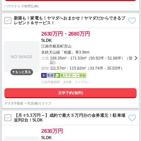
ハウスドゥ 小牧明弘(株)
新築も！家電も！ヤマダへおまかせ！ヤマダだからできるプ
レゼント＆サービス！
2630万円・2680万円
5LDK
江南市般若町宮山
名鉄犬山線「柏森」車3.9km
土地
168.35m²・171.53m²（50.92坪・51.88坪）（登
記）
建物
111.57m²・115.82m²（33.74坪・35.03坪）
江南市般若町 全2棟 リーブル…
見学予約(無料)
ヤマダ不動産 一宮店(株)リライフ
【月々5.3万円～】成約で最大５万円分の金券還元！駐車場
並列2台！5LDK
2630万円
5LDK