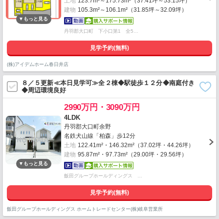
土地
123.7m²～175.73m²（37.41坪～53.15坪）
建物
105.3m²～106.1m²（31.85坪～32.09坪）
丹羽郡大口町 下小口第1 全5…
見学予約(無料)
(株)アイデムホーム春日井店
８／５更新≪本日見学可≫全２棟◆駅徒歩１２分◆南庭付き
◆周辺環境良好
2990万円・3090万円
4LDK
丹羽郡大口町余野
名鉄犬山線「柏森」歩12分
土地
122.41m²・146.32m²（37.02坪・44.26坪）
建物
95.87m²・97.73m²（29.00坪・29.56坪）
飯田グループホールディングス …
見学予約(無料)
飯田グループホールディングス ホームトレードセンター(株)岐阜営業所