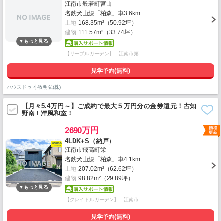
江南市般若町宮山
名鉄犬山線「柏森」車3.6km
土地
168.35m²（50.92坪）
建物
111.57m²（33.74坪）
【リーブルガーデン】 江南市第…
見学予約(無料)
ハウスドゥ 小牧明弘(株)
【月々5.4万円～】ご成約で最大５万円分の金券還元！古知
野南！洋風和室！
2690万円
4LDK+S（納戸）
江南市飛高町栄
名鉄犬山線「柏森」車4.1km
土地
207.02m²（62.62坪）
建物
98.82m²（29.89坪）
【クレイドルガーデン】 江南市…
見学予約(無料)