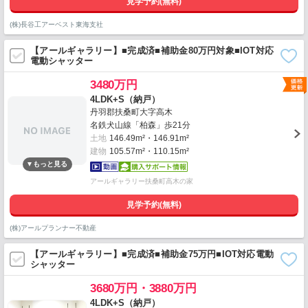
見学予約(無料)
(株)長谷工アーベスト東海支社
【アールギャラリー】■完成済■補助金80万円対象■IOT対応
電動シャッター
3480万円
4LDK+S（納戸）
丹羽郡扶桑町大字高木
名鉄犬山線「柏森」歩21分
土地
146.49m²・146.91m²
建物
105.57m²・110.15m²
アールギャラリー扶桑町高木の家
見学予約(無料)
(株)アールプランナー不動産
【アールギャラリー】■完成済■補助金75万円■IOT対応電動
シャッター
3680万円・3880万円
4LDK+S（納戸）