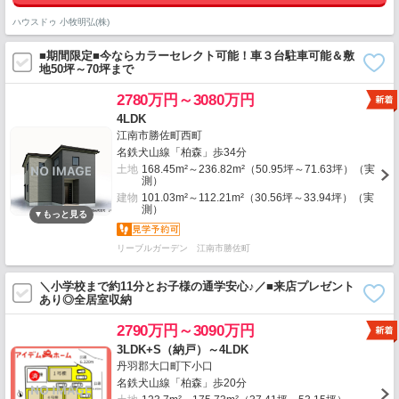
ハウスドゥ 小牧明弘(株)
■期間限定■今ならカラーセレクト可能！車３台駐車可能＆敷
地50坪～70坪まで
2780万円～3080万円
4LDK
江南市勝佐町西町
名鉄犬山線「柏森」歩34分
土地
168.45m²～236.82m²（50.95坪～71.63坪）（実
測）
建物
101.03m²～112.21m²（30.56坪～33.94坪）（実
測）
リーブルガーデン 江南市勝佐町
＼小学校まで約11分とお子様の通学安心♪／■来店プレゼント
あり◎全居室収納
2790万円～3090万円
3LDK+S（納戸）～4LDK
丹羽郡大口町下小口
名鉄犬山線「柏森」歩20分