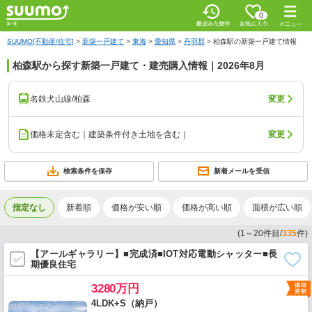
0
SUUMO[不動産/住宅]
>
新築一戸建て
>
東海
>
愛知県
>
丹羽郡
>
柏森駅の新築一戸建て情報
柏森駅から探す新築一戸建て・建売購入情報｜2026年8月
名鉄犬山線/柏森
変更
価格未定含む｜建築条件付き土地を含む｜
変更
検索条件を保存
新着メールを受信
指定なし
新着順
価格が安い順
価格が高い順
面積が広い順
(
1
～
20
件目/
335
件)
【アールギャラリー】■完成済■IOT対応電動シャッター■長
期優良住宅
3280万円
4LDK+S（納戸）