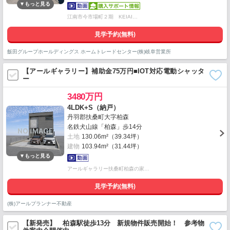
江南市今市場町２期 KEIAI…
見学予約(無料)
飯田グループホールディングス ホームトレードセンター(株)岐阜営業所
【アールギャラリー】補助金75万円■IOT対応電動シャッタ
ー
3480万円
4LDK+S（納戸）
丹羽郡扶桑町大字柏森
名鉄犬山線「柏森」歩14分
土地
130.06m²（39.34坪）
建物
103.94m²（31.44坪）
アールギャラリー扶桑町柏森の家…
見学予約(無料)
(株)アールプランナー不動産
【新発売】 柏森駅徒歩13分 新規物件販売開始！ 参考物